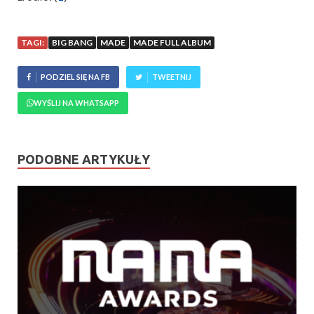
TAGI:
BIG BANG
MADE
MADE FULL ALBUM
PODZIEL SIĘ NA FB
TWEETNIJ
WYŚLIJ NA WHATSAPP
PODOBNE ARTYKUŁY