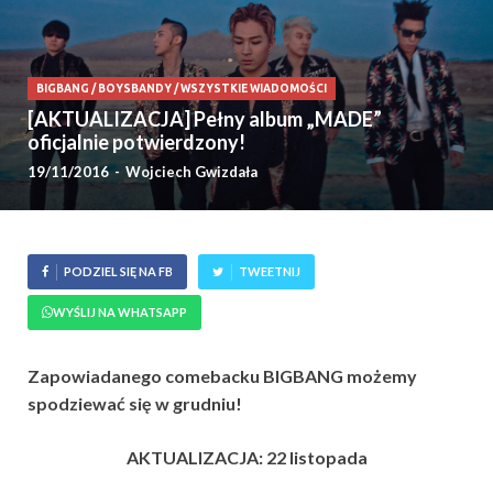
BIGBANG
/
BOYSBANDY
/
WSZYSTKIE WIADOMOŚCI
[AKTUALIZACJA] Pełny album „MADE”
oficjalnie potwierdzony!
19/11/2016
-
Wojciech Gwizdała
PODZIEL SIĘ NA FB
TWEETNIJ
WYŚLIJ NA WHATSAPP
Zapowiadanego comebacku BIGBANG możemy
spodziewać się w grudniu!
AKTUALIZACJA: 22 listopada