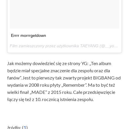
Errrr morrrgetdown
Film zamieszczony przez użytkownika TAEYANG (@__youngbae__)
Jak możemy dowiedzieć się ze strony YG: „Ten album
będzie miał specjalne znaczenie dla zespołu oraz dla
fanów”. Jest to pierwszy tak zwarty projekt BIGBANG od
wydania w 2008 roku płyty „Remember”. Ma to być też
wielki finał „MADE” z 2015 roku. Całe przedsięwzięcie
łączy się też z 10. rocznicą istnienia zespołu.
źródło: (
1
)