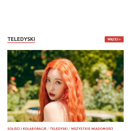
TELEDYSKI
WIĘCEJ
SOLIŚCI I KOLABORACJE
/
TELEDYSKI
/
WSZYSTKIE WIADOMOŚCI