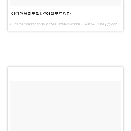
이런거올려도되나?에라모르겠다
Film zamieszczony przez użytkownika G-DRAGON (@xxxibgdrgn)