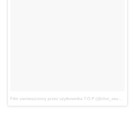
Film zamieszczony przez użytkownika T.O.P (@choi_seung_hyun_tttop)