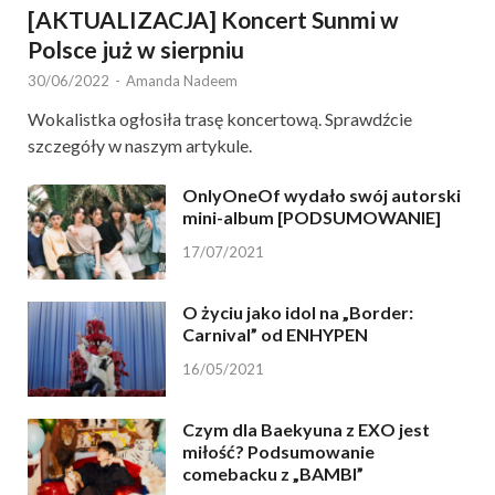
[AKTUALIZACJA] Koncert Sunmi w
Polsce już w sierpniu
30/06/2022
-
Amanda Nadeem
Wokalistka ogłosiła trasę koncertową. Sprawdźcie
szczegóły w naszym artykule.
OnlyOneOf wydało swój autorski
mini-album [PODSUMOWANIE]
17/07/2021
O życiu jako idol na „Border:
Carnival” od ENHYPEN
16/05/2021
Czym dla Baekyuna z EXO jest
miłość? Podsumowanie
comebacku z „BAMBI”