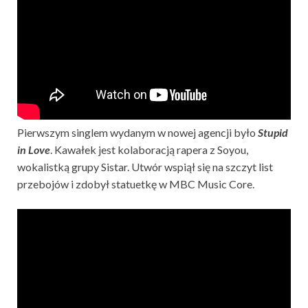
Pierwszym singlem wydanym w nowej agencji było
Stupid
in Love
. Kawałek jest kolaboracją rapera z Soyou,
wokalistką grupy Sistar. Utwór wspiął się na szczyt list
przebojów i zdobył statuetkę w MBC Music Core.