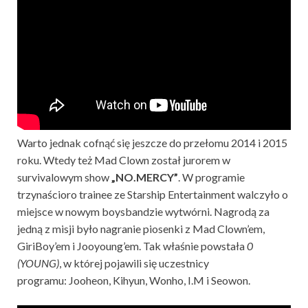
Warto jednak cofnąć się jeszcze do przełomu 2014 i 2015
roku. Wtedy też Mad Clown został jurorem w
survivalowym show
„NO.MERCY”
. W programie
trzynaścioro trainee ze Starship Entertainment walczyło o
miejsce w nowym boysbandzie wytwórni. Nagrodą za
jedną z misji było nagranie piosenki z Mad Clown’em,
GiriBoy’em i Jooyoung’em. Tak właśnie powstała
0
(YOUNG)
, w której pojawili się uczestnicy
programu: Jooheon, Kihyun, Wonho, I.M i Seowon.