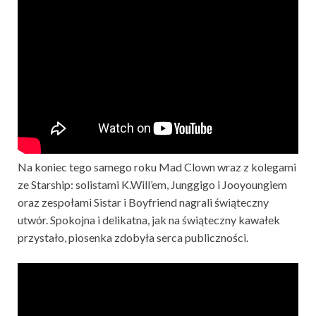
Na koniec tego samego roku Mad Clown wraz z kolegami
ze Starship: solistami K.Will’em, Junggigo i Jooyoungiem
oraz zespołami Sistar i Boyfriend nagrali świąteczny
utwór. Spokojna i delikatna, jak na świąteczny kawałek
przystało, piosenka zdobyła serca publiczności.