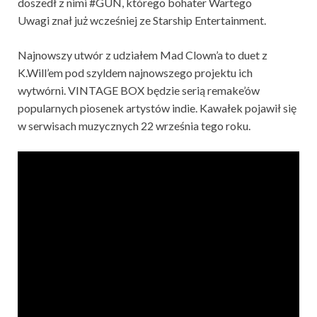
doszedł z nimi #GUN, którego bohater Wartego
Uwagi znał już wcześniej ze Starship Entertainment.
Najnowszy utwór z udziałem Mad Clown’a to duet z
K.Will’em pod szyldem najnowszego projektu ich
wytwórni. VINTAGE BOX będzie serią remake’ów
popularnych piosenek artystów indie. Kawałek pojawił się
w serwisach muzycznych 22 września tego roku.