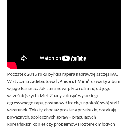
Początek 2015 roku był dla rapera naprawdę szczęśliwy.
W styczniu zadebiutował
„Piece of Mine”
, czwarty album
w jego karierze. Jak sam mówi, płyta różni się od jego
wcześniejszych dzieł. Znany z dosyć wysokiego i
agresywnego rapu, postanowił trochę uspokoić swój styl i
wizerunek. Teksty, chociaż proste w przekazie, dotykają
poważnych, społecznych spraw – pracujących
koreańskich kobiet czy problemów i rozterek młodych