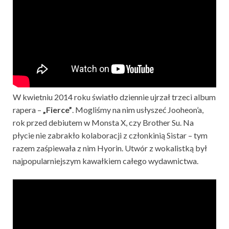
W kwietniu 2014 roku światło dziennie ujrzał trzeci album
rapera –
„Fierce”
. Mogliśmy na nim usłyszeć Jooheon’a,
rok przed debiutem w Monsta X, czy Brother Su. Na
płycie nie zabrakło kolaboracji z członkinią Sistar – tym
razem zaśpiewała z nim Hyorin. Utwór z wokalistką był
najpopularniejszym kawałkiem całego wydawnictwa.