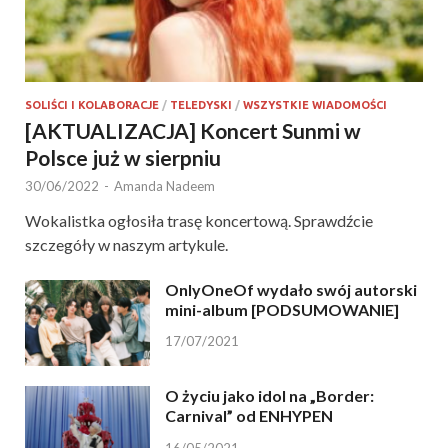
SOLIŚCI I KOLABORACJE
/
TELEDYSKI
/
WSZYSTKIE WIADOMOŚCI
[AKTUALIZACJA] Koncert Sunmi w
Polsce już w sierpniu
30/06/2022
-
Amanda Nadeem
Wokalistka ogłosiła trasę koncertową. Sprawdźcie
szczegóły w naszym artykule.
OnlyOneOf wydało swój autorski
mini-album [PODSUMOWANIE]
17/07/2021
O życiu jako idol na „Border:
Carnival” od ENHYPEN
16/05/2021