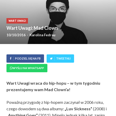
WART UWAGI
Wart Uwagi: Mad Clown
10/10/2016
-
Karolina Fedrau
PODZIEL SIĘ NA FB
TWEETNIJ
WYŚLIJ NA WHATSAPP
Wart Uwagi wraca do hip-hopu – w tym tygodniu
prezentujemy wam Mad Clown’a!
Poważną przygodę z hip-hopem zaczynał w 2006 roku,
czego dowodem są dwa albumy:
„
Luv Sickness”
(2008)
i
„Anything Goes”
(2011). Minęło jednak kilka lat, zanim