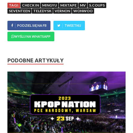
TAGI:
CHECK IN
MINGYU
MIXTAPE
MV
S.COUPS
SEVENTEEN
TELEDYSK
VERNON
WONWOO
PODZIEL SIĘ NA FB
TWEETNIJ
WYŚLIJ NA WHATSAPP
PODOBNE ARTYKUŁY