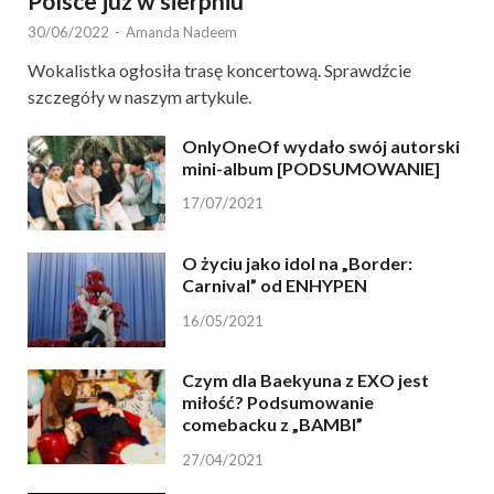
Polsce już w sierpniu
30/06/2022
-
Amanda Nadeem
Wokalistka ogłosiła trasę koncertową. Sprawdźcie
szczegóły w naszym artykule.
OnlyOneOf wydało swój autorski
mini-album [PODSUMOWANIE]
17/07/2021
O życiu jako idol na „Border:
Carnival” od ENHYPEN
16/05/2021
Czym dla Baekyuna z EXO jest
miłość? Podsumowanie
comebacku z „BAMBI”
27/04/2021