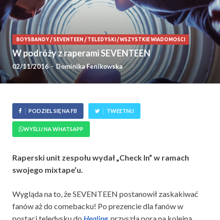
BOYSBANDY
/
SEVENTEEN
/
TELEDYSKI
/
WSZYSTKIE WIADOMOŚCI
W podróży z raperami SEVENTEEN
02/11/2016
-
Dominika Fenikowska
PODZIEL SIĘ NA FB
TWEETNIJ
WYŚLIJ NA WHATSAPP
Raperski unit zespołu wydał „Check In” w ramach
swojego mixtape’u.
Wygląda na to, że SEVENTEEN postanowił zaskakiwać
fanów aż do comebacku! Po prezencie dla fanów w
postaci teledysku do
Healing
, przyszła pora na kolejną