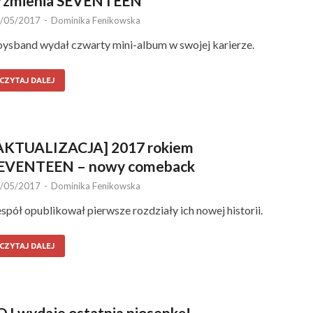
rzmienia SEVENTEEN
/05/2017
-
Dominika Fenikowska
ysband wydał czwarty mini-album w swojej karierze.
CZYTAJ DALEJ
AKTUALIZACJA] 2017 rokiem
EVENTEEN – nowy comeback
/05/2017
-
Dominika Fenikowska
spół opublikował pierwsze rozdziały ich nowej historii.
CZYTAJ DALEJ
.O.I wydaje ostatnią piosenkę!