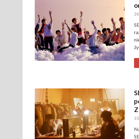
o
26
SE
ra
ni
ży
S
p
Z
10
Na
SE