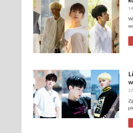
14
W 
wo
L
w
22
Zg
pi