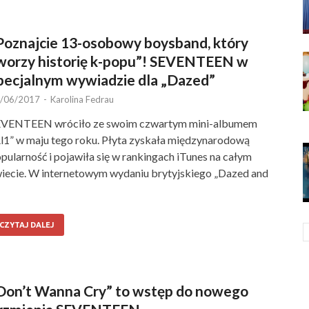
Poznajcie 13-osobowy boysband, który
worzy historię k-popu”! SEVENTEEN w
pecjalnym wywiadzie dla „Dazed”
/06/2017
-
Karolina Fedrau
EVENTEEN wróciło ze swoim czwartym mini-albumem
l1” w maju tego roku. Płyta zyskała międzynarodową
pularność i pojawiła się w rankingach iTunes na całym
iecie. W internetowym wydaniu brytyjskiego „Dazed and
CZYTAJ DALEJ
Don’t Wanna Cry” to wstęp do nowego