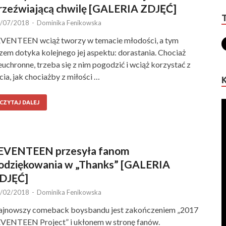
rzeźwiającą chwilę [GALERIA ZDJĘĆ]
/07/2018
-
Dominika Fenikowska
VENTEEN wciąż tworzy w temacie młodości, a tym
zem dotyka kolejnego jej aspektu: dorastania. Chociaż
euchronne, trzeba się z nim pogodzić i wciąż korzystać z
cia, jak chociażby z miłości …
CZYTAJ DALEJ
EVENTEEN przesyła fanom
odziękowania w „Thanks” [GALERIA
DJĘĆ]
/02/2018
-
Dominika Fenikowska
jnowszy comeback boysbandu jest zakończeniem „2017
VENTEEN Project” i ukłonem w stronę fanów.