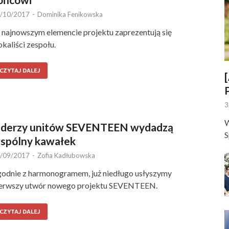
/10/2017
-
Dominika Fenikowska
najnowszym elemencie projektu zaprezentują się
kaliści zespołu.
CZYTAJ DALEJ
3
W
iderzy unitów SEVENTEEN wydadzą
S
spólny kawałek
/09/2017
-
Zofia Kadłubowska
odnie z harmonogramem, już niedługo usłyszymy
erwszy utwór nowego projektu SEVENTEEN.
CZYTAJ DALEJ