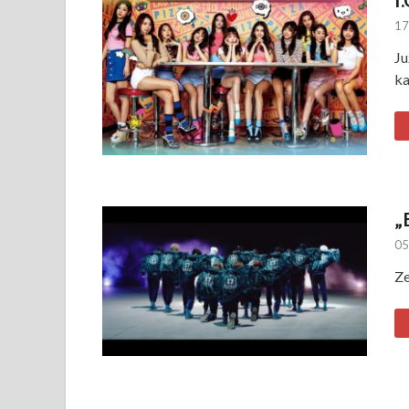
17
Ju
k
„
05
Ze