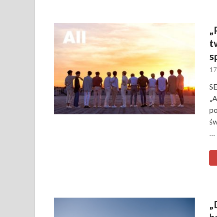
„
t
s
17
S
„A
po
św
…
„