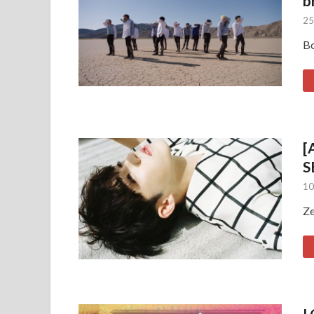
b
25
Bo
[
S
10
Ze
I