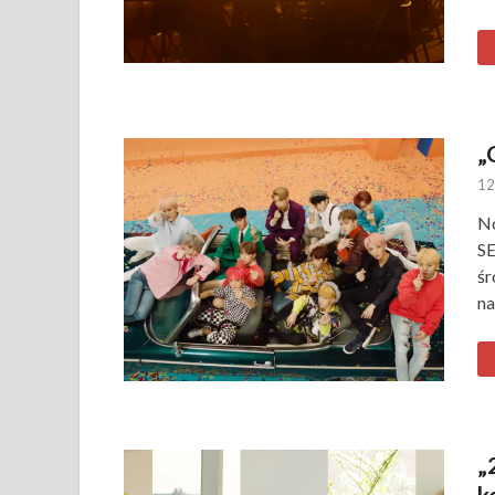
„
12
No
SE
śr
na
„
k