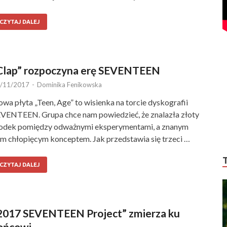
CZYTAJ DALEJ
Clap” rozpoczyna erę SEVENTEEN
/11/2017
-
Dominika Fenikowska
wa płyta „Teen, Age” to wisienka na torcie dyskografii
VENTEEN. Grupa chce nam powiedzieć, że znalazła złoty
odek pomiędzy odważnymi eksperymentami, a znanym
m chłopięcym konceptem. Jak przedstawia się trzeci …
CZYTAJ DALEJ
2017 SEVENTEEN Project” zmierza ku
ońcowi