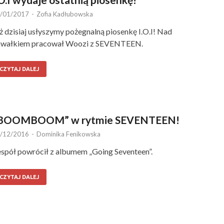
/01/2017
-
Zofia Kadłubowska
ż dzisiaj usłyszymy pożegnalną piosenkę I.O.I! Nad
awałkiem pracował Woozi z SEVENTEEN.
CZYTAJ DALEJ
BOOMBOOM” w rytmie SEVENTEEN!
/12/2016
-
Dominika Fenikowska
spół powrócił z albumem „Going Seventeen”.
CZYTAJ DALEJ