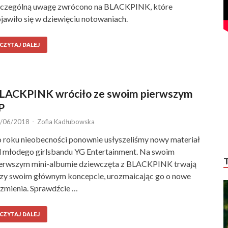
czególną uwagę zwrócono na BLACKPINK, które
jawiło się w dziewięciu notowaniach.
CZYTAJ DALEJ
LACKPINK wróciło ze swoim pierwszym
P
/06/2018
-
Zofia Kadłubowska
 roku nieobecności ponownie usłyszeliśmy nowy materiał
 młodego girlsbandu YG Entertainment. Na swoim
erwszym mini-albumie dziewczęta z BLACKPINK trwają
zy swoim głównym koncepcie, urozmaicając go o nowe
zmienia. Sprawdźcie …
CZYTAJ DALEJ