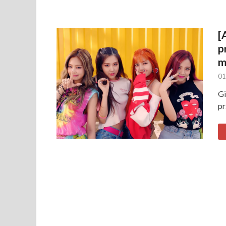
[
p
m
01
Gi
pr