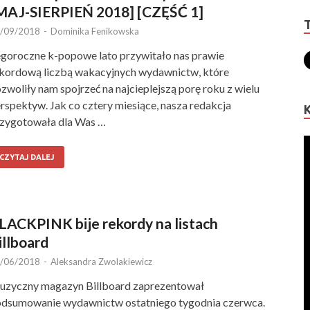
MAJ-SIERPIEŃ 2018] [CZĘŚĆ 1]
/09/2018
-
Dominika Fenikowska
goroczne k-popowe lato przywitało nas prawie
kordową liczbą wakacyjnych wydawnictw, które
zwoliły nam spojrzeć na najcieplejszą porę roku z wielu
rspektyw. Jak co cztery miesiące, nasza redakcja
zygotowała dla Was …
CZYTAJ DALEJ
LACKPINK bije rekordy na listach
illboard
/06/2018
-
Aleksandra Zwolakiewicz
zyczny magazyn Billboard zaprezentował
dsumowanie wydawnictw ostatniego tygodnia czerwca.