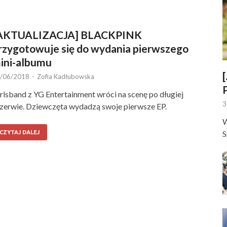
AKTUALIZACJA] BLACKPINK
rzygotowuje się do wydania pierwszego
ini-albumu
/06/2018
-
Zofia Kadłubowska
rlsband z YG Entertainment wróci na scenę po długiej
3
zerwie. Dziewczęta wydadzą swoje pierwsze EP.
W
S
CZYTAJ DALEJ