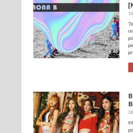
[
10
Te
re
po
pe
pr
B
B
28
Mu
po