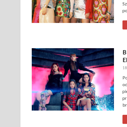
Sz
po
B
E
18
Po
od
pi
pr
br