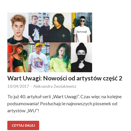
Wart Uwagi: Nowości od artystów część 2
10/04/2017
-
Aleksandra Zwolakiewicz
To już 40. artykuł serii „Wart Uwagi”. Czas więc na kolejne
podsumowania! Posłuchajcie najnowszych piosenek od
artystów „WU”!
CZYTAJ DALEJ