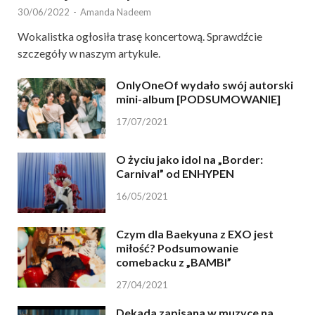
30/06/2022
-
Amanda Nadeem
Wokalistka ogłosiła trasę koncertową. Sprawdźcie
szczegóły w naszym artykule.
OnlyOneOf wydało swój autorski
mini-album [PODSUMOWANIE]
17/07/2021
O życiu jako idol na „Border:
Carnival” od ENHYPEN
16/05/2021
Czym dla Baekyuna z EXO jest
miłość? Podsumowanie
comebacku z „BAMBI”
27/04/2021
Dekada zapisana w muzyce na