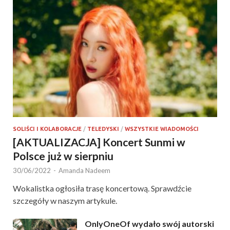
SOLIŚCI I KOLABORACJE
/
TELEDYSKI
/
WSZYSTKIE WIADOMOŚCI
[AKTUALIZACJA] Koncert Sunmi w
Polsce już w sierpniu
30/06/2022
-
Amanda Nadeem
Wokalistka ogłosiła trasę koncertową. Sprawdźcie
szczegóły w naszym artykule.
OnlyOneOf wydało swój autorski