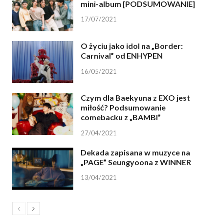
mini-album [PODSUMOWANIE]
17/07/2021
O życiu jako idol na „Border:
Carnival” od ENHYPEN
16/05/2021
Czym dla Baekyuna z EXO jest
miłość? Podsumowanie
comebacku z „BAMBI”
27/04/2021
Dekada zapisana w muzyce na
„PAGE” Seungyoona z WINNER
13/04/2021