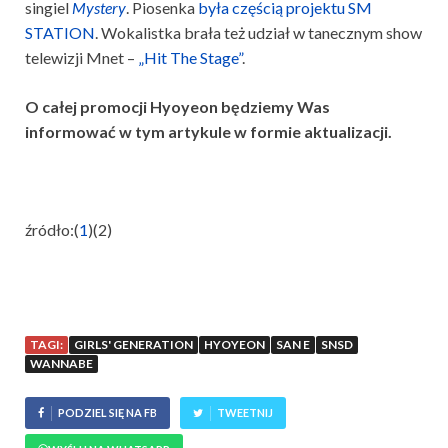
singiel
Mystery
. Piosenka
była częścią projektu SM
STATION
. Wokalistka brała też udział w tanecznym show
telewizji Mnet –
„Hit The Stage”
.
O całej promocji Hyoyeon będziemy Was
informować w tym artykule w formie aktualizacji.
źródło:(
1
)(2)
TAGI:
GIRLS' GENERATION
HYOYEON
SAN E
SNSD
WANNABE
PODZIEL SIĘ NA FB
TWEETNIJ