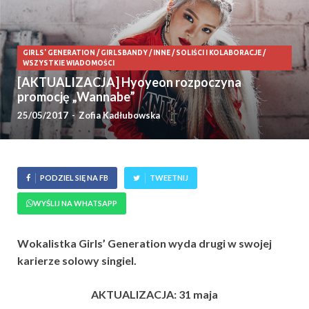
GIRLS' GENERATION
/
GIRLSBANDY
/
INNE
/
SOLIŚCI I KOLABORACJE
/
WSZYSTKIE WIADOMOŚCI
[AKTUALIZACJA] Hyoyeon rozpoczyna
promocję „Wannabe”
25/05/2017
-
Zofia Kadłubowska
PODZIEL SIĘ NA FB
TWEETNIJ
WYŚLIJ NA WHATSAPP
Wokalistka Girls’ Generation wyda drugi w swojej
karierze solowy singiel.
AKTUALIZACJA: 31 maja