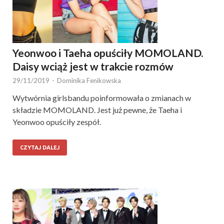
Yeonwoo i Taeha opuściły MOMOLAND.
Daisy wciąż jest w trakcie rozmów
29/11/2019
-
Dominika Fenikowska
Wytwórnia girlsbandu poinformowała o zmianach w
składzie MOMOLAND. Jest już pewne, że Taeha i
Yeonwoo opuściły zespół.
CZYTAJ DALEJ