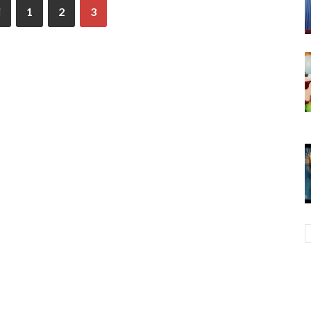
i
1
2
3