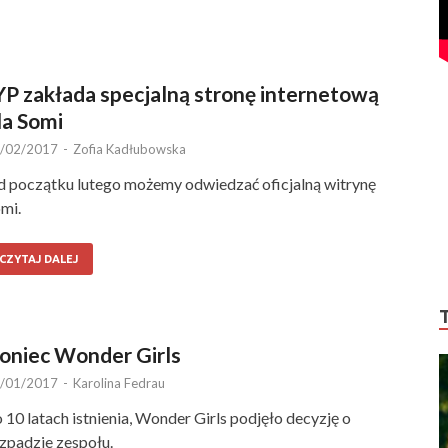
YP zakłada specjalną stronę internetową
la Somi
/02/2017
-
Zofia Kadłubowska
 początku lutego możemy odwiedzać oficjalną witrynę
mi.
CZYTAJ DALEJ
oniec Wonder Girls
/01/2017
-
Karolina Fedrau
 10 latach istnienia, Wonder Girls podjęło decyzję o
zpadzie zespołu.