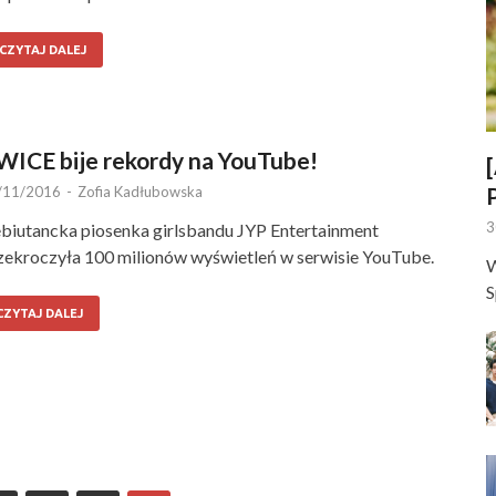
CZYTAJ DALEJ
WICE bije rekordy na YouTube!
/11/2016
-
Zofia Kadłubowska
3
biutancka piosenka girlsbandu JYP Entertainment
zekroczyła 100 milionów wyświetleń w serwisie YouTube.
W
S
CZYTAJ DALEJ