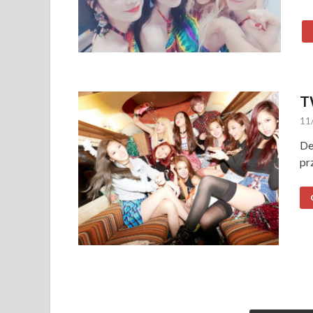
T
11
De
pr