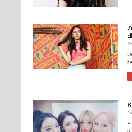
J
d
02
Od
So
K
26
Po
ro