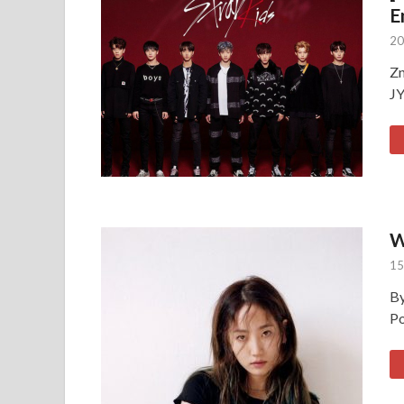
E
20
Zn
JY
W
15
By
Po