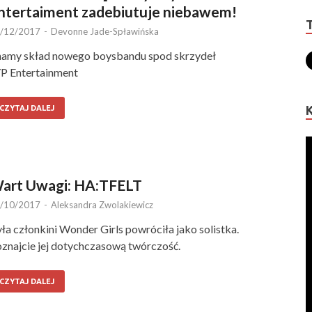
ntertaiment zadebiutuje niebawem!
/12/2017
-
Devonne Jade-Spławińska
amy skład nowego boysbandu spod skrzydeł
P Entertainment
CZYTAJ DALEJ
art Uwagi: HA:TFELT
/10/2017
-
Aleksandra Zwolakiewicz
ła członkini Wonder Girls powróciła jako solistka.
znajcie jej dotychczasową twórczość.
CZYTAJ DALEJ