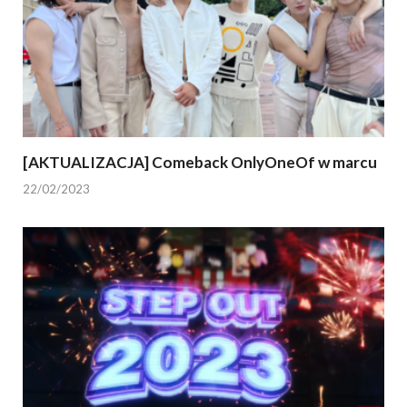
[AKTUALIZACJA] Comeback OnlyOneOf w marcu
22/02/2023