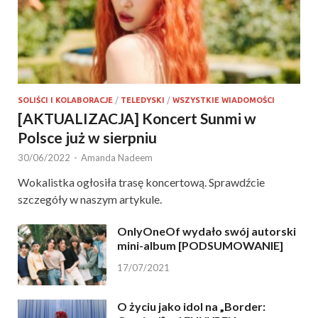
SOLIŚCI I KOLABORACJE
/
TELEDYSKI
/
WSZYSTKIE WIADOMOŚCI
[AKTUALIZACJA] Koncert Sunmi w
Polsce już w sierpniu
30/06/2022
-
Amanda Nadeem
Wokalistka ogłosiła trasę koncertową. Sprawdźcie
szczegóły w naszym artykule.
OnlyOneOf wydało swój autorski
mini-album [PODSUMOWANIE]
17/07/2021
O życiu jako idol na „Border: