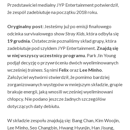
Przedstawiciel medialny JYP Entertainment potwierdził,
że zespół zadebiutuje na początku 2018 roku.
Oryginalny post:
Jesteśmy już po emisji finałowego
odcinka survivalowego show
Stray Kids
, która odbyła się
19 grudnia
.
Ostatecznie poznaliśmy skład grupy, która
zadebiutuje pod szyldem JYP Entertainment.
Znajdą się
w niej wszyscy uczestnicy programu
. Park Jin Young
podjął decyzję o przywróceniu dwóch wyeliminowanych
wcześniej
trainees
. Są nimi
Felix
oraz
Lee Minho
.
Założyciel wytwórni stwierdził, że pomimo bardziej
zorganizowanych występów w mniejszym składzie, grupie
brakuje energii, jaką wnosili wcześniej wyeliminowani
chłopcy.
Nie podano jeszcze żadnych szczegółów
dotyczących daty debiutu.
W składzie zespołu znajdują się:
Bang Chan, Kim Woojin,
Lee Minho, Seo Changbin, Hwang Hyunjin, Han Jisung,