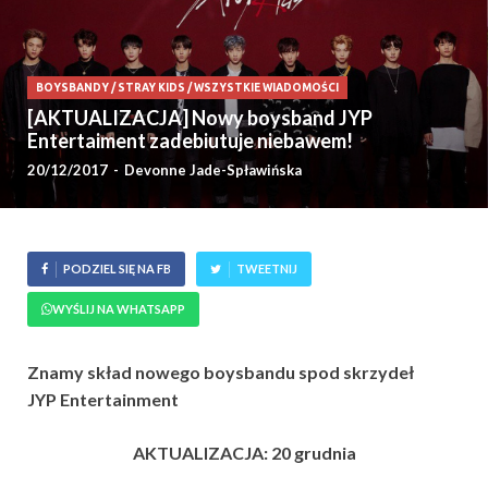
BOYSBANDY
/
STRAY KIDS
/
WSZYSTKIE WIADOMOŚCI
[AKTUALIZACJA] Nowy boysband JYP
Entertaiment zadebiutuje niebawem!
20/12/2017
-
Devonne Jade-Spławińska
PODZIEL SIĘ NA FB
TWEETNIJ
WYŚLIJ NA WHATSAPP
Znamy skład nowego boysbandu spod skrzydeł
JYP Entertainment
AKTUALIZACJA: 20 grudnia