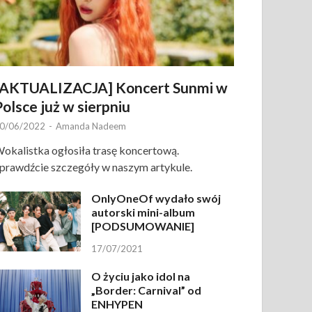
[AKTUALIZACJA] Koncert Sunmi w
Polsce już w sierpniu
0/06/2022
-
Amanda Nadeem
okalistka ogłosiła trasę koncertową.
prawdźcie szczegóły w naszym artykule.
OnlyOneOf wydało swój
autorski mini-album
[PODSUMOWANIE]
17/07/2021
O życiu jako idol na
„Border: Carnival” od
ENHYPEN