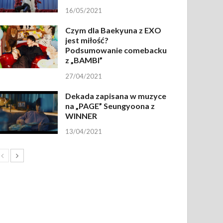
16/05/2021
Czym dla Baekyuna z EXO
jest miłość?
Podsumowanie comebacku
z „BAMBI”
27/04/2021
Dekada zapisana w muzyce
na „PAGE” Seungyoona z
WINNER
13/04/2021