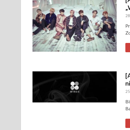
„
28
Pr
Zo
[
n
25
Bi
Ba