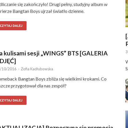
liczanie się zakończyło! Drugi pełny, studyjny album w
rierze Bangtan Boys ujrzał światło dzienne.
CZYTAJ DALEJ
a kulisami sesji „WINGS” BTS [GALERIA
3
DJĘĆ]
W
S
/10/2016
-
Zofia Kadłubowska
meback Bangtan Boys zbliża się wielkimi krokami. Co
szcze przygotował dla nas zespół?
CZYTAJ DALEJ
AKTUALIZACJA] Rozpoczyna się promocja