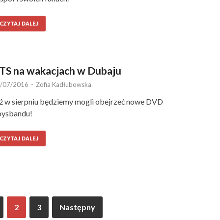
CZYTAJ DALEJ
TS na wakacjach w Dubaju
/07/2016
-
Zofia Kadłubowska
ż w sierpniu będziemy mogli obejrzeć nowe DVD
oysbandu!
CZYTAJ DALEJ
2
3
Następny