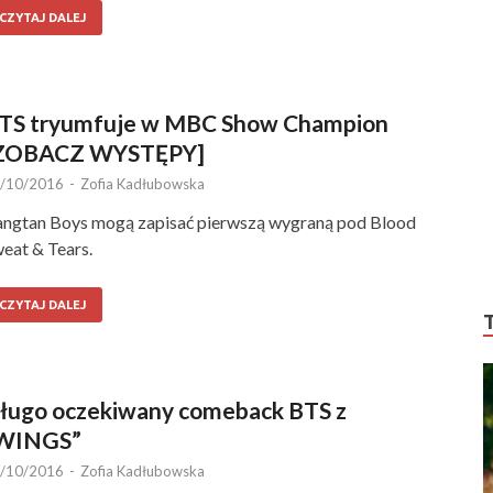
CZYTAJ DALEJ
TS tryumfuje w MBC Show Champion
ZOBACZ WYSTĘPY]
/10/2016
-
Zofia Kadłubowska
ngtan Boys mogą zapisać pierwszą wygraną pod Blood
eat & Tears.
CZYTAJ DALEJ
ługo oczekiwany comeback BTS z
WINGS”
/10/2016
-
Zofia Kadłubowska