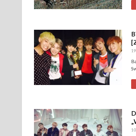
B
[
19
Ba
Sw
D
„
10