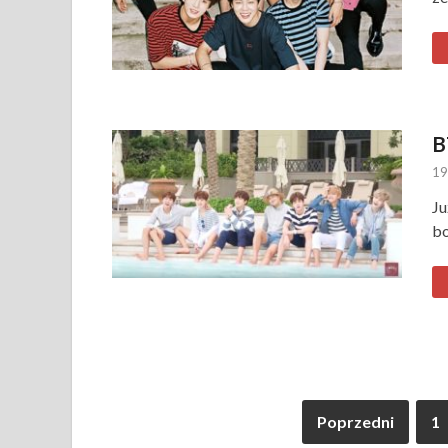
B
19
Ju
b
Poprzedni
1