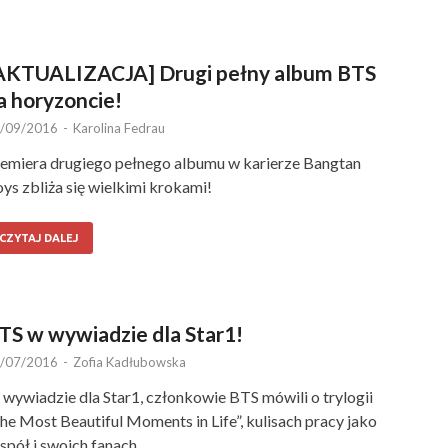
AKTUALIZACJA] Drugi pełny album BTS
a horyzoncie!
/09/2016
-
Karolina Fedrau
emiera drugiego pełnego albumu w karierze Bangtan
ys zbliża się wielkimi krokami!
CZYTAJ DALEJ
TS w wywiadzie dla Star1!
/07/2016
-
Zofia Kadłubowska
wywiadzie dla Star1, członkowie BTS mówili o trylogii
he Most Beautiful Moments in Life”, kulisach pracy jako
spół i swoich fanach.