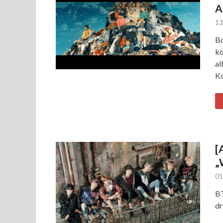
A
13
Bo
ko
al
Ko
[
„
01
BT
dr