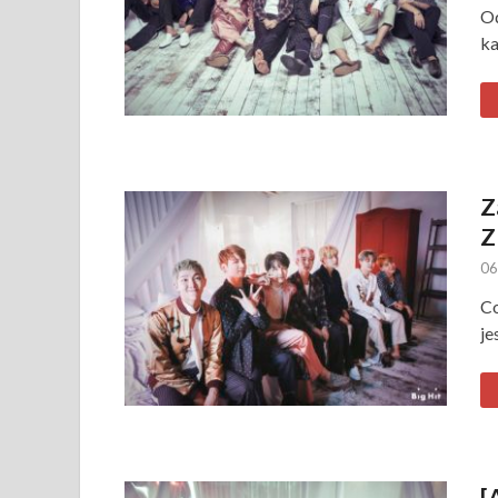
Od
ka
Z
Z
06
Co
je
[