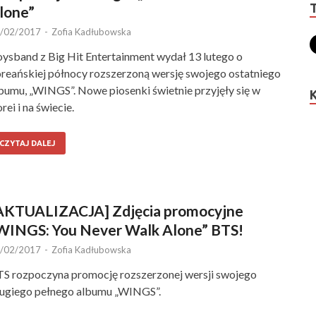
lone”
/02/2017
-
Zofia Kadłubowska
ysband z Big Hit Entertainment wydał 13 lutego o
reańskiej północy rozszerzoną wersję swojego ostatniego
bumu, „WINGS”. Nowe piosenki świetnie przyjęły się w
rei i na świecie.
CZYTAJ DALEJ
AKTUALIZACJA] Zdjęcia promocyjne
WINGS: You Never Walk Alone” BTS!
/02/2017
-
Zofia Kadłubowska
S rozpoczyna promocję rozszerzonej wersji swojego
ugiego pełnego albumu „WINGS”.