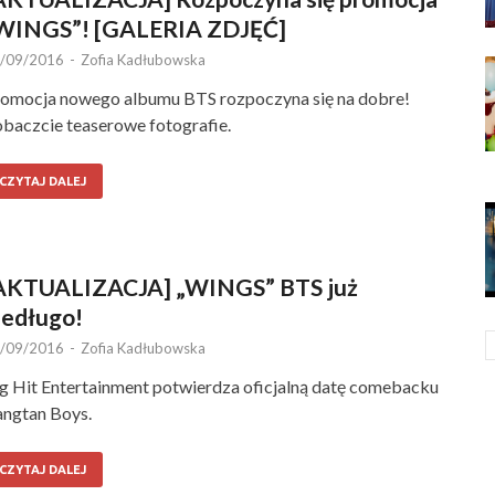
WINGS”! [GALERIA ZDJĘĆ]
/09/2016
-
Zofia Kadłubowska
omocja nowego albumu BTS rozpoczyna się na dobre!
baczcie teaserowe fotografie.
CZYTAJ DALEJ
AKTUALIZACJA] „WINGS” BTS już
iedługo!
/09/2016
-
Zofia Kadłubowska
g Hit Entertainment potwierdza oficjalną datę comebacku
ngtan Boys.
CZYTAJ DALEJ