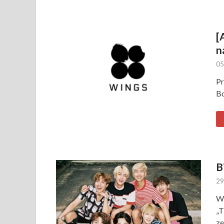
[
n
05
Pr
Bo
B
29
W 
„T
ze