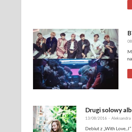
B
08
Ma
na
Drugi solowy al
13/08/2016
-
Aleksandra
Debiut z „With Love, J”