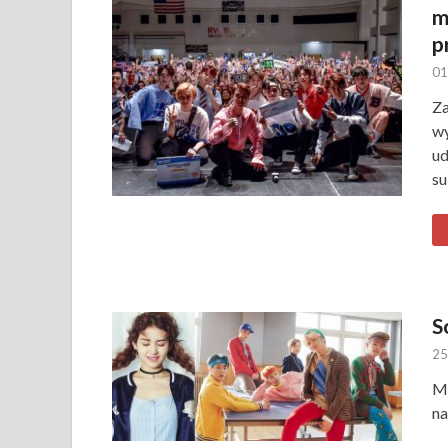
m
p
01
Za
w
ud
su
S
25
Mł
na