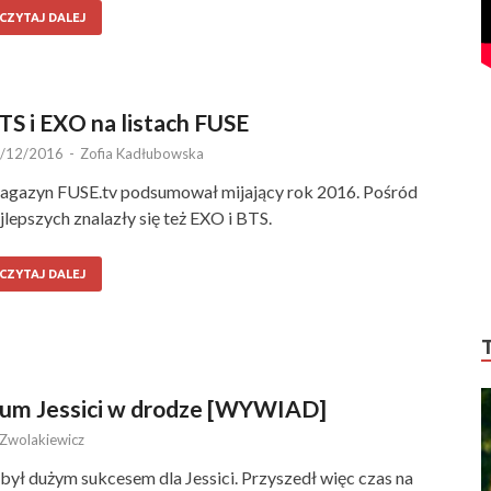
CZYTAJ DALEJ
TS i EXO na listach FUSE
/12/2016
-
Zofia Kadłubowska
gazyn FUSE.tv podsumował mijający rok 2016. Pośród
jlepszych znalazły się też EXO i BTS.
CZYTAJ DALEJ
bum Jessici w drodze [WYWIAD]
 Zwolakiewicz
 był dużym sukcesem dla Jessici. Przyszedł więc czas na