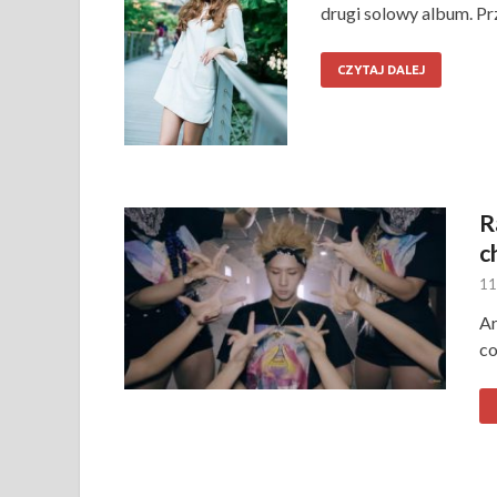
drugi solowy album. Pr
CZYTAJ DALEJ
R
c
11
Ar
c