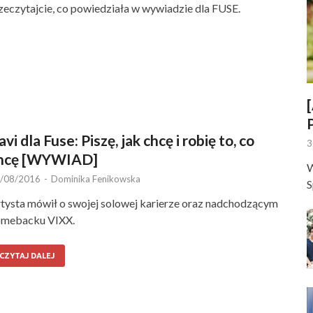
zeczytajcie, co powiedziała w wywiadzie dla FUSE.
avi dla Fuse: Piszę, jak chcę i robię to, co
3
hcę [WYWIAD]
W
/08/2016
-
Dominika Fenikowska
S
tysta mówił o swojej solowej karierze oraz nadchodzącym
omebacku VIXX.
CZYTAJ DALEJ