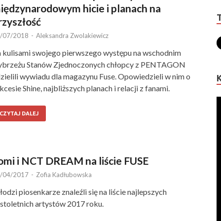
iędzynarodowym hicie i planach na
rzyszłość
/07/2018
-
Aleksandra Zwolakiewicz
 kulisami swojego pierwszego występu na wschodnim
ybrzeżu Stanów Zjednoczonych chłopcy z PENTAGON
zielili wywiadu dla magazynu Fuse. Opowiedzieli w nim o
kcesie Shine, najbliższych planach i relacji z fanami.
CZYTAJ DALEJ
omi i NCT DREAM na liście FUSE
/04/2017
-
Zofia Kadłubowska
odzi piosenkarze znaleźli się na liście najlepszych
stoletnich artystów 2017 roku.