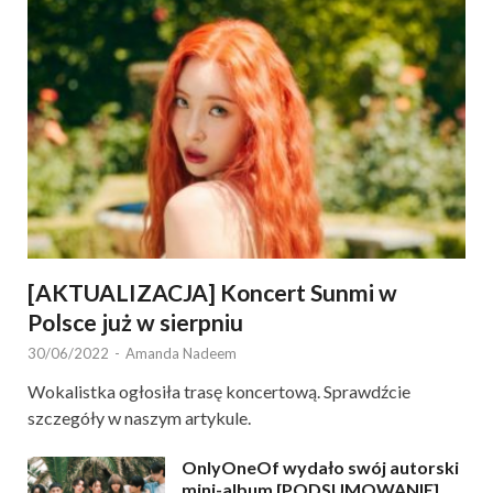
[AKTUALIZACJA] Koncert Sunmi w
Polsce już w sierpniu
30/06/2022
-
Amanda Nadeem
Wokalistka ogłosiła trasę koncertową. Sprawdźcie
szczegóły w naszym artykule.
OnlyOneOf wydało swój autorski
mini-album [PODSUMOWANIE]