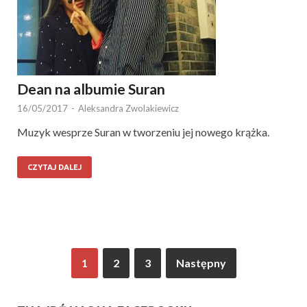
Dean na albumie Suran
16/05/2017
-
Aleksandra Zwolakiewicz
Muzyk wesprze Suran w tworzeniu jej nowego krążka.
CZYTAJ DALEJ
1
2
3
Następny