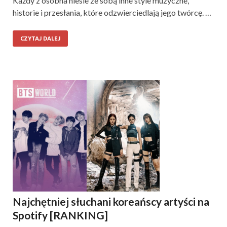
Każdy z osobna niesie ze sobą inne style muzyczne,
historie i przesłania, które odzwierciedlają jego twórcę. …
CZYTAJ DALEJ
Najchętniej słuchani koreańscy artyści na
Spotify [RANKING]