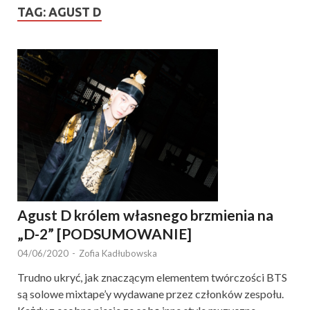
TAG:
AGUST D
Agust D królem własnego brzmienia na
„D-2” [PODSUMOWANIE]
04/06/2020
-
Zofia Kadłubowska
Trudno ukryć, jak znaczącym elementem twórczości BTS
są solowe mixtape’y wydawane przez członków zespołu.