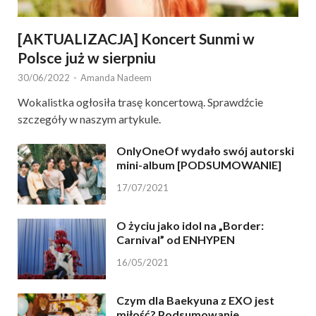
[AKTUALIZACJA] Koncert Sunmi w
Polsce już w sierpniu
30/06/2022
-
Amanda Nadeem
Wokalistka ogłosiła trasę koncertową. Sprawdźcie
szczegóły w naszym artykule.
OnlyOneOf wydało swój autorski
mini-album [PODSUMOWANIE]
17/07/2021
O życiu jako idol na „Border:
Carnival” od ENHYPEN
16/05/2021
Czym dla Baekyuna z EXO jest
miłość? Podsumowanie