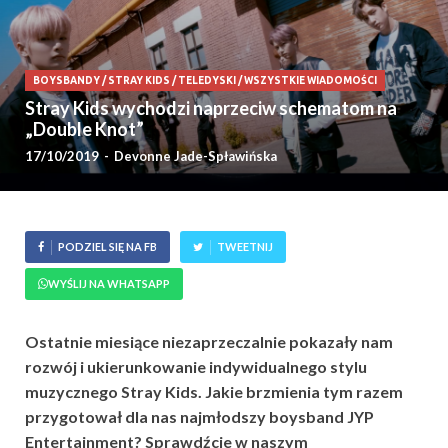
BOYSBANDY
/
STRAY KIDS
/
TELEDYSKI
/
WSZYSTKIE WIADOMOŚCI
Stray Kids wychodzi naprzeciw schematom na
„Double Knot”
17/10/2019
-
Devonne Jade-Spławińska
PODZIEL SIĘ NA FB
TWEETNIJ
WYŚLIJ NA WHATSAPP
Ostatnie miesiące niezaprzeczalnie pokazały nam
rozwój i ukierunkowanie indywidualnego stylu
muzycznego Stray Kids. Jakie brzmienia tym razem
przygotował dla nas najmłodszy boysband JYP
Entertainment? Sprawdźcie w naszym