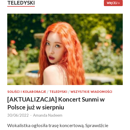
TELEDYSKI
WIĘCEJ
SOLIŚCI I KOLABORACJE
/
TELEDYSKI
/
WSZYSTKIE WIADOMOŚCI
[AKTUALIZACJA] Koncert Sunmi w
Polsce już w sierpniu
30/06/2022
-
Amanda Nadeem
Wokalistka ogłosiła trasę koncertową. Sprawdźcie