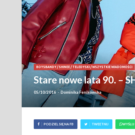
BOYSBANDY
/
SHINEE
/
TELEDYSKI
/
WSZYSTKIE WIADOMOŚCI
Stare nowe lata 90. – S
05/10/2016
-
Dominika Fenikowska
PODZIEL SIĘ NA FB
TWEETNIJ
WYŚLIJ