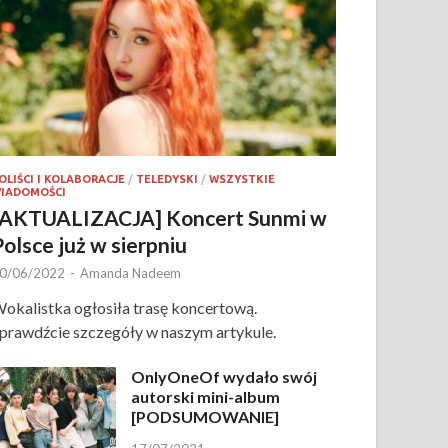
OLIŚCI I KOLABORACJE
/
TELEDYSKI
/
WSZYSTKIE
IADOMOŚCI
[AKTUALIZACJA] Koncert Sunmi w
Polsce już w sierpniu
0/06/2022
-
Amanda Nadeem
okalistka ogłosiła trasę koncertową.
prawdźcie szczegóły w naszym artykule.
OnlyOneOf wydało swój
autorski mini-album
[PODSUMOWANIE]