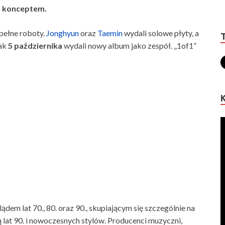
ym konceptem.
pełne roboty.
Jonghyun
oraz
Taemin
wydali solowe płyty, a
nak
5 października
wydali nowy album jako zespół. „1of1”
lądem lat 70., 80. oraz 90., skupiającym się szczególnie na
 lat 90. i nowoczesnych stylów. Producenci muzyczni,