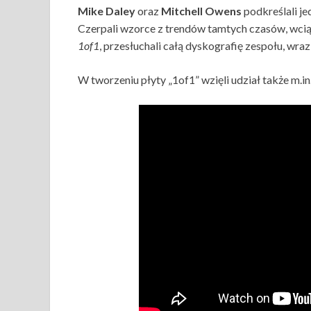
Mike Daley
oraz
Mitchell Owens
podkreślali je
Czerpali wzorce z trendów tamtych czasów, wci
1of1
, przesłuchali całą dyskografię zespołu, wr
W tworzeniu płyty „1of1” wzięli udział także m.in