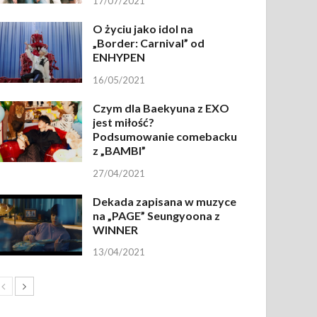
17/07/2021
O życiu jako idol na
„Border: Carnival” od
ENHYPEN
16/05/2021
Czym dla Baekyuna z EXO
jest miłość?
Podsumowanie comebacku
z „BAMBI”
27/04/2021
Dekada zapisana w muzyce
na „PAGE” Seungyoona z
WINNER
13/04/2021