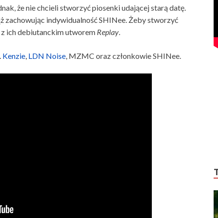
dnak, że nie chcieli stworzyć piosenki udającej starą datę.
ąż zachowując indywidualność SHINee. Żeby stworzyć
az z ich debiutanckim utworem
Replay
.
.
Kenzie
,
LDN Noise
, MZMC oraz członkowie SHINee.