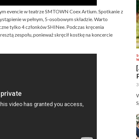
lnym evencie w teatrze SMTOWN Coex Artium. Spotkanie z
 wystąpienie w pełnym, 5-osobowym składzie. Warto
czne tylko 4 członków SHINee. Podczas kręcenia
 resztą zespołu, ponieważ skręcił kostkę na koncercie
S
W
3
W
S