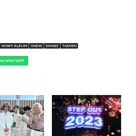
NOWY ALBUM
ONEW
SHINEE
TAEMIN
 NA WHATSAPP