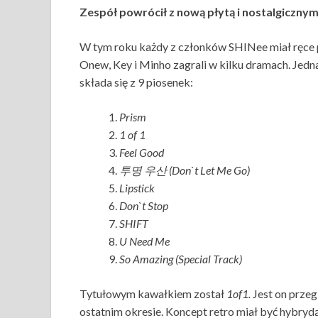
Zespół powrócił z nową płytą i nostalgiczn
W tym roku każdy z członków SHINee miał ręce 
Onew, Key i Minho zagrali w kilku dramach. Jed
składa się z 9 piosenek:
Prism
1 of 1
Feel Good
투명 우산 (Don`t Let Me Go)
Lipstick
Don`t Stop
SHIFT
U Need Me
So Amazing (Special Track)
Tytułowym kawałkiem został
1of1.
Jest on przeg
ostatnim okresie. Koncept retro miał być hybrydą