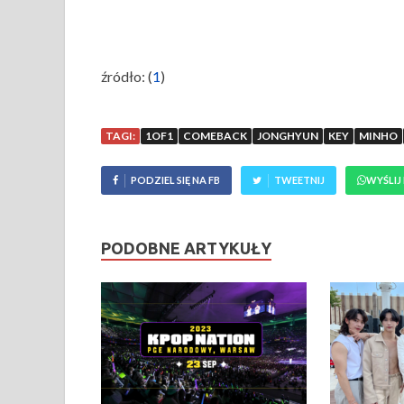
źródło: (
1
)
TAGI:
1OF1
COMEBACK
JONGHYUN
KEY
MINHO
PODZIEL SIĘ NA FB
TWEETNIJ
WYŚLIJ
PODOBNE ARTYKUŁY