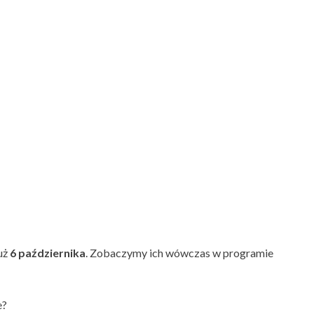
uż
6 października
. Zobaczymy ich wówczas w programie
e?