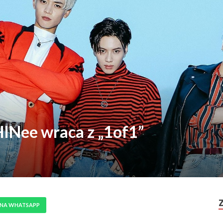
HINee wraca z „1of1”
 NA WHATSAPP