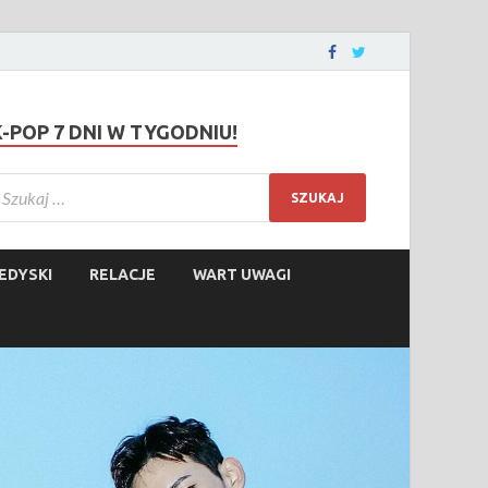
K-POP 7 DNI W TYGODNIU!
EDYSKI
RELACJE
WART UWAGI