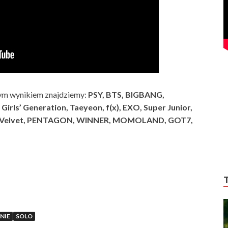
tym wynikiem znajdziemy:
PSY, BTS, BIGBANG,
irls’ Generation, Taeyeon, f(x), EXO, Super Junior,
d Velvet, PENTAGON, WINNER, MOMOLAND, GOT7,
NIE
SOLO