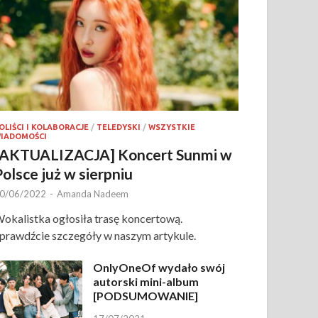
OLIŚCI I KOLABORACJE
/
TELEDYSKI
/
WSZYSTKIE
IADOMOŚCI
[AKTUALIZACJA] Koncert Sunmi w
Polsce już w sierpniu
0/06/2022
-
Amanda Nadeem
okalistka ogłosiła trasę koncertową.
prawdźcie szczegóły w naszym artykule.
OnlyOneOf wydało swój
autorski mini-album
[PODSUMOWANIE]