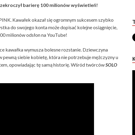
zekroczył barierę 100 milionów wyświetleń!
CKPINK. Kawałek okazał się ogromnym sukcesem szybko
ystka do swojego konta może dopisać kolejne osiągnięcie,
100 milionów odsłon na YouTube!
erce kawałka wymusza bolesne rozstanie. Dziewczyna
w pewną siebie kobietę, która nie potrzebuje mężczyzny u
stem, opowiadając tę samą historię. Wśród twórców
SOLO