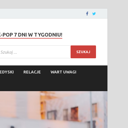
K-POP 7 DNI W TYGODNIU!
EDYSKI
RELACJE
WART UWAGI