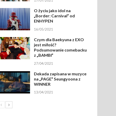
17/07/2021
O życiu jako idol na
„Border: Carnival” od
ENHYPEN
16/05/2021
Czym dla Baekyuna z EXO
jest miłość?
Podsumowanie comebacku
z „BAMBI”
27/04/2021
Dekada zapisana w muzyce
na „PAGE” Seungyoona z
WINNER
13/04/2021