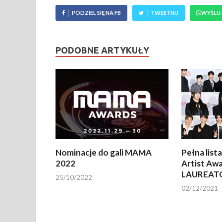
PODZIEL SIĘ NA FB
TWEETNIJ
WYŚLIJ
PODOBNE ARTYKUŁY
Nominacje do gali MAMA
Pełna list
2022
Artist Aw
LAUREAT
25/10/2022
02/12/2021