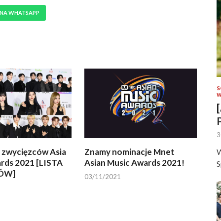
 NA WHATSAPP
S
W
3
a zwycięzców Asia
Znamy nominacje Mnet
W
ards 2021 [LISTA
Asian Music Awards 2021!
S
ÓW]
03/11/2021