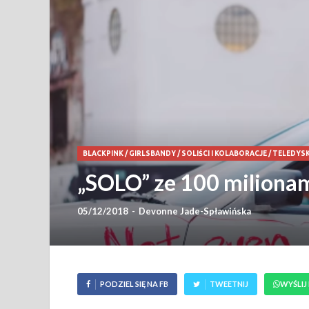
BLACKPINK
/
GIRLSBANDY
/
SOLIŚCI I KOLABORACJE
/
TELEDYSK
„SOLO” ze 100 miliona
05/12/2018
-
Devonne Jade-Spławińska
PODZIEL SIĘ NA FB
TWEETNIJ
WYŚLIJ