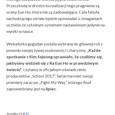
Przeszkodą w drodze ku realizacji tego pragnienia są
oceny Eun Ho, które nie są zadowalające. Cała fabuła
nachodzącego serialu będzie opowiadać o zmaganiach
uczniów ze szkolnym systemem nastawionym jedynie na
wyniki w nauce.
Wokalistka gugudan została wybrana do głównej roli z
powodu swojej żywej osobowości i charyzmy. „
Każde
spotkanie z Kim Sejeong sprawiało, że czuliśmy się,
jakbyśmy widzieli się z Ra Eun Ho w prawdziwym
świecie”
, czytamy w oficjalnym oświadczeniu
producentów „School 2017”. Serial ma mieć swoją
premierę zaraz po „Fight My Way”, którego finał
zapowiedziany jest na
lipiec
.
źródło:(
1
)(
2
)