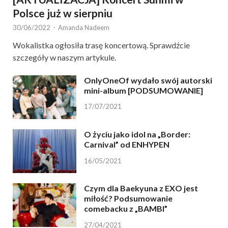
Polsce już w sierpniu
30/06/2022
-
Amanda Nadeem
Wokalistka ogłosiła trasę koncertową. Sprawdźcie
szczegóły w naszym artykule.
OnlyOneOf wydało swój autorski
mini-album [PODSUMOWANIE]
17/07/2021
O życiu jako idol na „Border:
Carnival” od ENHYPEN
16/05/2021
Czym dla Baekyuna z EXO jest
miłość? Podsumowanie
comebacku z „BAMBI”
27/04/2021