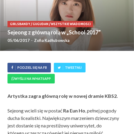
GIRLSBANDY
/
GUGUDAN
/
WSZYSTKIE WIADOMOŚCI
Sejeong z główną rolą w „School 2017”
05/06/2017
-
Zofia Kadłubowska
PODZIEL SIĘ NA FB
TWEETNIJ
WYŚLIJ NA WHATSAPP
Artystka zagra główną rolę w nowej dramie KBS2.
Sejeong wcieli się w postać
Ra Eun Ho
, pełnej pogody
ducha licealistki. Największym marzeniem dziewczyny
jest dostanie się na prestiżowy uniwersytet, do
którego uczęszcza również jej pierwsza miłość.