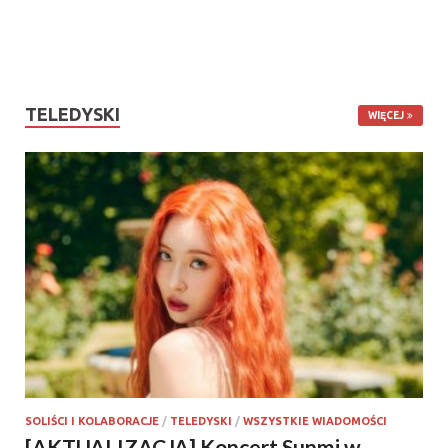
TELEDYSKI
WIĘCEJ
SOLIŚCI I KOLABORACJE
/
TELEDYSKI
/
WSZYSTKIE WIADOMOŚCI
[AKTUALIZACJA] Koncert Sunmi w