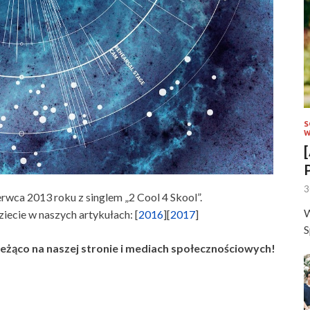
S
W
3
wca 2013 roku z singlem „2 Cool 4 Skool”.
W
ecie w naszych artykułach: [
2016
][
2017
]
S
bieżąco na naszej stronie i mediach społecznościowych!