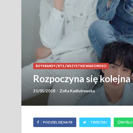
BOYSBANDY
/
BTS
/
WSZYSTKIE WIADOMOŚCI
Rozpoczyna się kolejna
31/05/2018
-
Zofia Kadłubowska
PODZIEL SIĘ NA FB
TWEETNIJ
WYŚLIJ