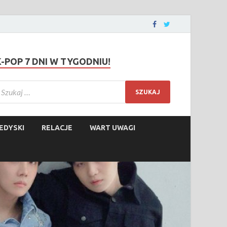
K-POP 7 DNI W TYGODNIU!
EDYSKI
RELACJE
WART UWAGI