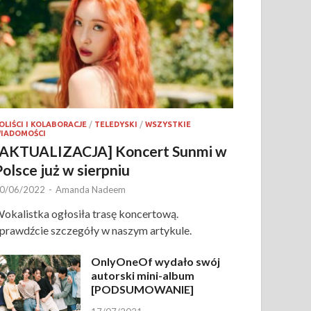
OLIŚCI I KOLABORACJE
/
TELEDYSKI
/
WSZYSTKIE
IADOMOŚCI
[AKTUALIZACJA] Koncert Sunmi w
Polsce już w sierpniu
0/06/2022
-
Amanda Nadeem
okalistka ogłosiła trasę koncertową.
prawdźcie szczegóły w naszym artykule.
OnlyOneOf wydało swój
autorski mini-album
[PODSUMOWANIE]