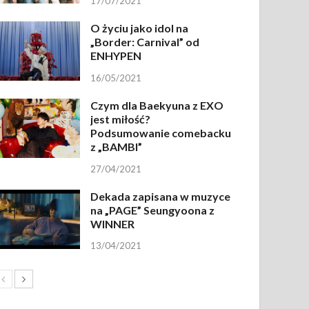
17/07/2021
O życiu jako idol na
„Border: Carnival” od
ENHYPEN
16/05/2021
Czym dla Baekyuna z EXO
jest miłość?
Podsumowanie comebacku
z „BAMBI”
27/04/2021
Dekada zapisana w muzyce
na „PAGE” Seungyoona z
WINNER
13/04/2021