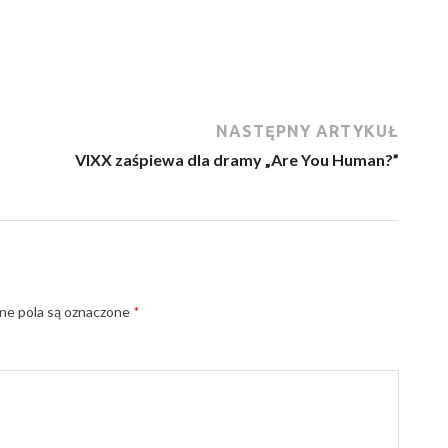
NASTĘPNY ARTYKUŁ
VIXX zaśpiewa dla dramy „Are You Human?”
e pola są oznaczone
*