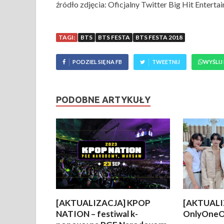
źródło zdjęcia: Oficjalny Twitter Big Hit Enterta
TAGI:
BTS
BTS FESTA
BTS FESTA 2018
PODZIEL SIĘ NA FB
TWEETNIJ
WYŚLIJ
PODOBNE ARTYKUŁY
[AKTUALIZACJA] KPOP
[AKTUALI
NATION – festiwal k-
OnlyOneO