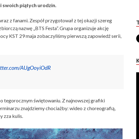
 swoich piątych urodzin.
wraz z fanami. Zespół przygotował z tej okazji szereg
biorczą nazwę „BTS Festa”. Grupa organizuje akcję
nocy KST 29 maja zobaczyliśmy pierwszą zapowiedź serii,
witter.com/AUgOoyiOdR
i o tegorocznym świętowaniu. Z najnowszej grafiki
erminarzu znajdziemy chociażby: wideo z choreografią,
y zza kulis.