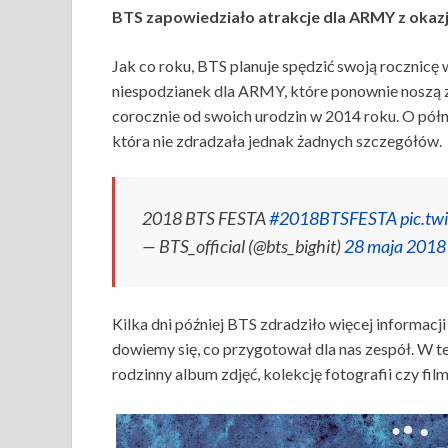
BTS zapowiedziało atrakcje dla ARMY z okazji
Jak co roku, BTS planuje spędzić swoją rocznicę 
niespodzianek dla ARMY, które ponownie noszą z
corocznie od swoich urodzin w 2014 roku. O pół
która nie zdradzała jednak żadnych szczegółów.
2018 BTS FESTA
#2018BTSFESTA
pic.t
— BTS_official (@bts_bighit)
28 maja 2018
Kilka dni później BTS zdradziło więcej informacj
dowiemy się, co przygotował dla nas zespół. W t
rodzinny album zdjęć, kolekcję fotografii czy film