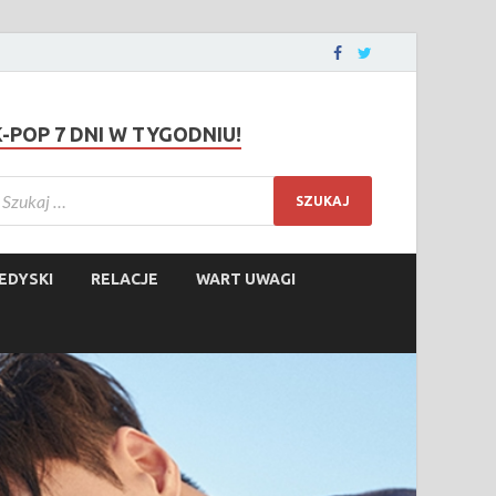
K-POP 7 DNI W TYGODNIU!
EDYSKI
RELACJE
WART UWAGI