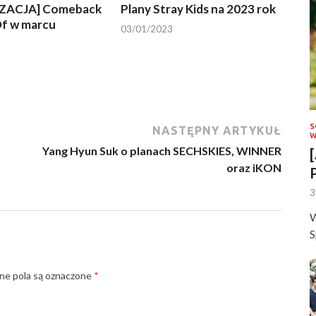
ZACJA] Comeback
Plany Stray Kids na 2023 rok
f w marcu
03/01/2023
S
NASTĘPNY ARTYKUŁ
W
Yang Hyun Suk o planach SECHSKIES, WINNER
oraz iKON
3
W
S
e pola są oznaczone
*