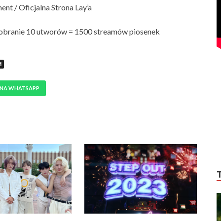
ent / Oficjalna Strona Lay’a
obranie 10 utworów = 1500 streamów piosenek
M
 NA WHATSAPP