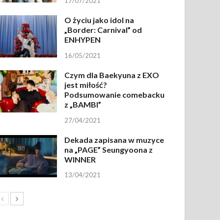
17/07/2021
O życiu jako idol na
„Border: Carnival” od
ENHYPEN
16/05/2021
Czym dla Baekyuna z EXO
jest miłość?
Podsumowanie comebacku
z „BAMBI”
27/04/2021
Dekada zapisana w muzyce
na „PAGE” Seungyoona z
WINNER
13/04/2021