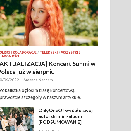
OLIŚCI I KOLABORACJE
/
TELEDYSKI
/
WSZYSTKIE
IADOMOŚCI
[AKTUALIZACJA] Koncert Sunmi w
Polsce już w sierpniu
0/06/2022
-
Amanda Nadeem
okalistka ogłosiła trasę koncertową.
prawdźcie szczegóły w naszym artykule.
OnlyOneOf wydało swój
autorski mini-album
[PODSUMOWANIE]