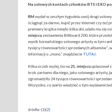
Na solowych kontach członków BTS i EXO poj
RM
wydał w zeszłym tygodniu swój drugi solowy
ściągnąć za darmo, kupić przez internet czy też
premiery krążka minęło kilka dni, udało mu się o
miejscu
zestawienia Billboard 200, które przedst
wynik koreańskiego solowego artysty w tym rank
tysięcy równowartości sprzedanych albumów¹, w t
informacji o „mono.” znajdziecie
TUTAJ
.
Kilka oczek wyżej, bo na
21. miejscu
uplasował s
krok zarówno dla niego, jako solowego artysty
zgromadziło 24 tysiące równowartości sprzedanyc
Wszystko, co warto wiedzieć o tym wydawnictwi
źródła: (
1
)(
2
)