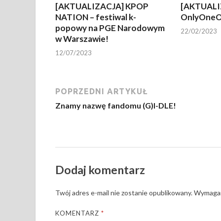
[AKTUALIZACJA] KPOP
[AKTUALI
NATION – festiwal k-
OnlyOneO
popowy na PGE Narodowym
22/02/2023
w Warszawie!
12/07/2023
POPRZEDNI ARTYKUŁ
Znamy nazwę fandomu (G)I-DLE!
Dodaj komentarz
Twój adres e-mail nie zostanie opublikowany.
Wymagan
KOMENTARZ
*