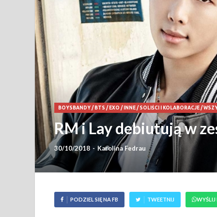
BOYSBANDY
/
BTS
/
EXO
/
INNE
/
SOLIŚCI I KOLABORACJE
/
WSZY
RM i Lay debiutują w ze
30/10/2018
-
Karolina Fedrau
PODZIEL SIĘ NA FB
TWEETNIJ
WYŚLIJ