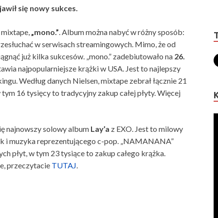
awił się nowy sukces.
 mixtape,
„mono.”
. Album można nabyć w różny sposób:
 przesłuchać w serwisach streamingowych. Mimo, że od
siągnąć już kilka sukcesów. „mono.” zadebiutowało na
26.
awia najpopularniejsze krążki w USA. Jest to najlepszy
ingu. Według danych Nielsen, mixtape zebrał łącznie 21
ym 16 tysięcy to tradycyjny zakup całej płyty. Więcej
ię najnowszy solowy album
Lay’a
z EXO. Jest to milowy
, jak i muzyka reprezentującego c-pop. „NAMANANA”
h płyt, w tym 23 tysiące to zakup całego krążka.
e, przeczytacie
TUTAJ
.