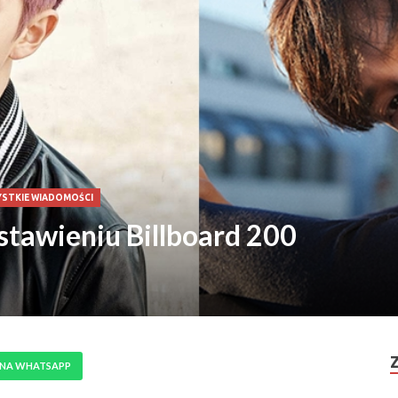
STKIE WIADOMOŚCI
stawieniu Billboard 200
 NA WHATSAPP