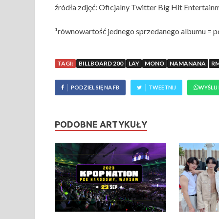
źródła zdjęć: Oficjalny Twitter Big Hit Entertainm
¹równowartość jednego sprzedanego albumu = p
TAGI:
BILLBOARD 200
LAY
MONO
NAMANANA
R
PODZIEL SIĘ NA FB
TWEETNIJ
WYŚLIJ
PODOBNE ARTYKUŁY