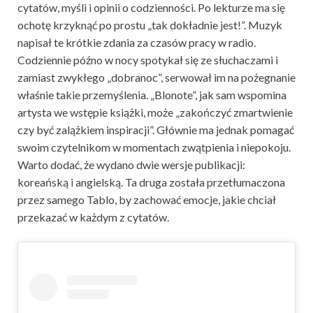
cytatów, myśli i opinii o codzienności. Po lekturze ma się
ochotę krzyknąć po prostu „tak dokładnie jest!”. Muzyk
napisał te krótkie zdania za czasów pracy w radio.
Codziennie późno w nocy spotykał się ze słuchaczami i
zamiast zwykłego „dobranoc”, serwował im na pożegnanie
właśnie takie przemyślenia. „Blonote”, jak sam wspomina
artysta we wstępie książki, może „zakończyć zmartwienie
czy być zalążkiem inspiracji”. Głównie ma jednak pomagać
swoim czytelnikom w momentach zwątpienia i niepokoju.
Warto dodać, że wydano dwie wersje publikacji:
koreańską i angielską. Ta druga została przetłumaczona
przez samego Tablo, by zachować emocje, jakie chciał
przekazać w każdym z cytatów.