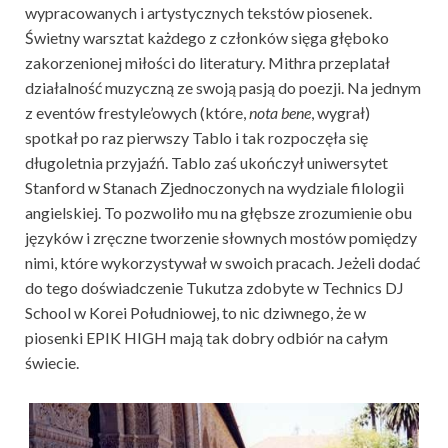
wypracowanych i artystycznych tekstów piosenek.
Świetny warsztat każdego z członków sięga głęboko
zakorzenionej miłości do literatury. Mithra przeplatał
działalność muzyczną ze swoją pasją do poezji. Na jednym
z eventów frestyle’owych (które,
nota bene
, wygrał)
spotkał po raz pierwszy Tablo i tak rozpoczęła się
długoletnia przyjaźń. Tablo zaś ukończył uniwersytet
Stanford w Stanach Zjednoczonych na wydziale filologii
angielskiej. To pozwoliło mu na głębsze zrozumienie obu
języków i zręczne tworzenie słownych mostów pomiędzy
nimi, które wykorzystywał w swoich pracach. Jeżeli dodać
do tego doświadczenie Tukutza zdobyte w Technics DJ
School w Korei Południowej, to nic dziwnego, że w
piosenki EPIK HIGH mają tak dobry odbiór na całym
świecie.