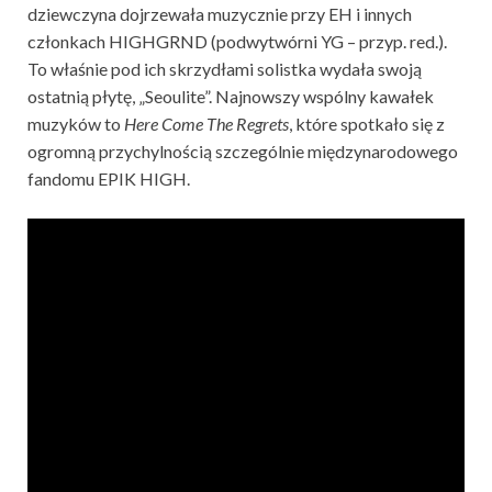
dziewczyna dojrzewała muzycznie przy EH i innych
członkach HIGHGRND (podwytwórni YG – przyp. red.).
To właśnie pod ich skrzydłami solistka wydała swoją
ostatnią płytę, „Seoulite”. Najnowszy wspólny kawałek
muzyków to
Here Come The Regrets
, które spotkało się z
ogromną przychylnością szczególnie międzynarodowego
fandomu EPIK HIGH.