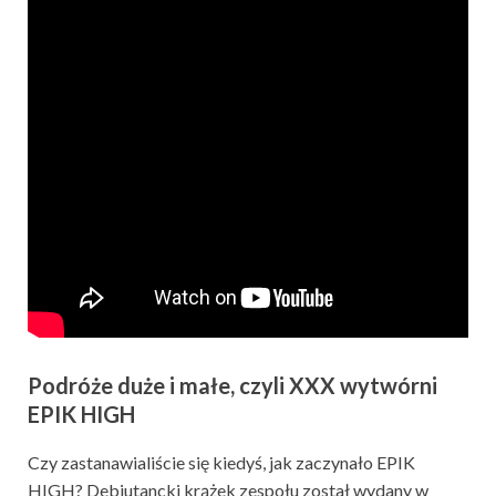
Podróże duże i małe, czyli XXX wytwórni
EPIK HIGH
Czy zastanawialiście się kiedyś, jak zaczynało EPIK
HIGH? Debiutancki krążek zespołu został wydany w