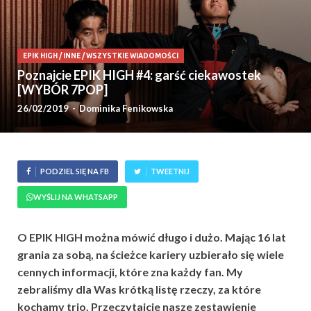
EPIK HIGH
/
INNE
/
WSZYSTKIE WIADOMOŚCI
Poznajcie EPIK HIGH #4: garść ciekawostek
[WYBÓR 7POP]
26/02/2019
-
Dominika Fenikowska
PODZIEL SIĘ NA FB
TWEETNIJ
WYŚLIJ NA WHATSAPP
O EPIK HIGH można mówić długo i dużo. Mając 16 lat
grania za sobą, na ścieżce kariery uzbierało się wiele
cennych informacji, które zna każdy fan. My
zebraliśmy dla Was krótką listę rzeczy, za które
kochamy trio. Przeczytajcie nasze zestawienie