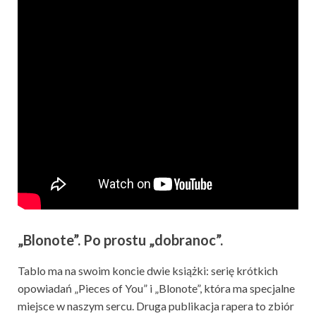
„Blonote”. Po prostu „dobranoc”.
Tablo ma na swoim koncie dwie książki: serię krótkich
opowiadań „Pieces of You” i „Blonote”, która ma specjalne
miejsce w naszym sercu. Druga publikacja rapera to zbiór