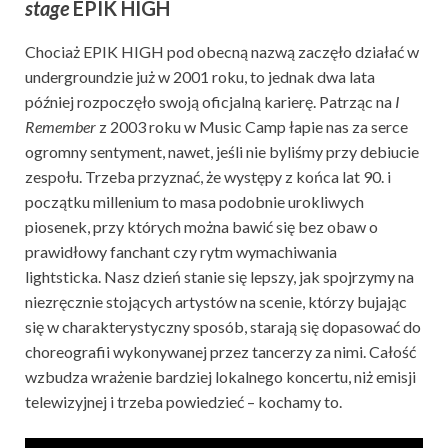
stage
EPIK HIGH
Chociaż EPIK HIGH pod obecną nazwą
zaczęło działać
w
undergroundzie już w 2001 roku, to jednak dwa lata
później rozpoczęło swoją oficjalną karierę. Patrząc na
I
Remember
z 2003 roku w Music Camp łapie nas za serce
ogromny sentyment, nawet, jeśli nie byliśmy przy debiucie
zespołu.
Trzeba przyznać, że występy z końca lat 90. i
początku millenium to masa podobnie urokliwych
piosenek, przy których można bawić się bez obaw o
prawidłowy fanchant czy rytm wymachiwania
lightsticka.
Nasz dzień stanie się lepszy, jak spojrzymy na
niezręcznie stojących artystów na scenie, którzy bujając
się w charakterystyczny sposób,
starają się dopasować do
choreografii wykonywanej przez tancerzy za nimi.
Całość
wzbudza wrażenie bardziej lokalnego koncertu, niż emisji
telewizyjnej i trzeba powiedzieć – kochamy to.