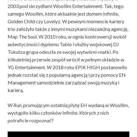
2003 pod skrzydłami Woollim Entertainment. Tak, tego
samego Woollim, które aktualnie jest domem Infinite,
Golden Child czy Lovelyz. W pewnym momencie kariery
trio założyło także z innymi muzykami niezależną agencję,
Map The Soul. W 2010 roku, w ogniu kontrowersji wokół
autentyczności dyplomu Tablo i służby wojskowej DJ
Tukutza grupa odeszła ze swojej wytwórni-matki. Po
kilkuletniej przerwie zespół wrócił w pełnym składzie w
YG Entertainment. W 2018 roku EPIK HIGH postanowiło
jednak rozstać się z popularną agencją i przy pomocy EN
Management samodzielnie zarządzać swoją muzyką i
karierą.
W
Run
, promującym ostatnią płytę EH wydaną w Woollim,
wystąpiło kilku członków Infinite. Których z nich
potraficie rozpoznać?