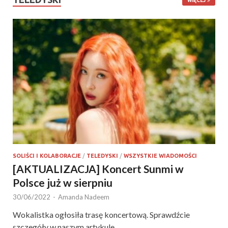
WIĘCEJ
SOLIŚCI I KOLABORACJE
/
TELEDYSKI
/
WSZYSTKIE WIADOMOŚCI
[AKTUALIZACJA] Koncert Sunmi w
Polsce już w sierpniu
30/06/2022
-
Amanda Nadeem
Wokalistka ogłosiła trasę koncertową. Sprawdźcie
szczegóły w naszym artykule.