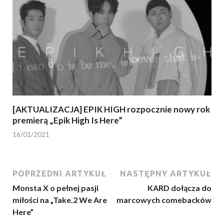
[AKTUALIZACJA] EPIK HIGH rozpocznie nowy rok
premierą „Epik High Is Here”
16/01/2021
POPRZEDNI ARTYKUŁ
NASTĘPNY ARTYKUŁ
Monsta X o pełnej pasji
KARD dołącza do
miłości na „Take.2 We Are
marcowych comebacków
Here”