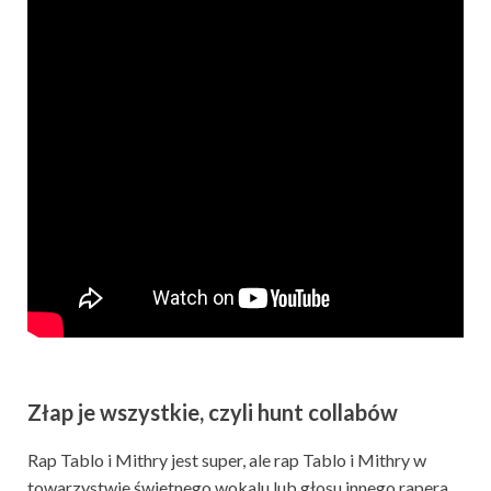
Złap je wszystkie, czyli hunt collabów
Rap Tablo i Mithry jest super, ale rap Tablo i Mithry w
towarzystwie świetnego wokalu lub głosu innego rapera