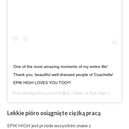
One of the most amazing moments of my entire life!
Thank you, beautiful well-dressed people of Coachella!
EPIK HIGH LOVES YOU TOO!!!
Post udostępniony przez
타블로 | Tablo of Epik High
(@blobyblo)
Lekkie pióro osiągnięte ciężką pracą
EPIK HIGH jest przede wszystkim znane z