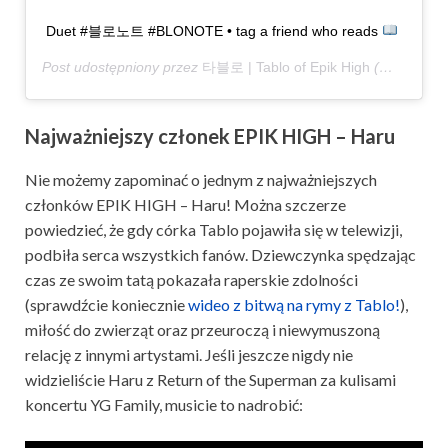
Duet #블로노트 #BLONOTE • tag a friend who reads
Post udostępniony przez
타블로 | Tablo of Epik High
(@blobyblo)
Najważniejszy członek EPIK HIGH – Haru
Nie możemy zapominać o jednym z najważniejszych
członków EPIK HIGH – Haru! Można szczerze
powiedzieć, że gdy córka Tablo pojawiła się w telewizji,
podbiła serca wszystkich fanów. Dziewczynka spędzając
czas ze swoim tatą pokazała raperskie zdolności
(sprawdźcie koniecznie
wideo z bitwą na rymy z Tablo!
),
miłość do zwierząt oraz przeuroczą i niewymuszoną
relację z innymi artystami. Jeśli jeszcze nigdy nie
widzieliście Haru z Return of the Superman za kulisami
koncertu YG Family, musicie to nadrobić: