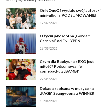
OnlyOneOf wydało swój autorski
mini-album [PODSUMOWANIE]
17/07/2021
O życiu jako idol na „Border:
Carnival” od ENHYPEN
16/05/2021
Czym dla Baekyuna z EXO jest
miłość? Podsumowanie
comebacku z „BAMBI”
27/04/2021
Dekada zapisana w muzyce na
„PAGE” Seungyoona z WINNER
13/04/2021