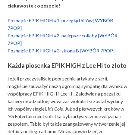
ciekawostek o zespole!
Poznajcie EPIK HIGH #1: przegląd hitów [WYBÓR
7POP]
Poznajcie EPIK HIGH #2: najlepsze collaby [WYBÓR
7POP]
Poznajcie EPIK HIGH #3: strona B [WYBÓR 7POP]
Każda piosenka EPIK HIGH z Lee Hi to złoto
Jeżeli przeczytaliście poprzednie artykuły z serii,
mogliście zauważyć naszą ogromną sympatię dla wyników
współpracy EPIK HIGH i Lee Hi. Zaledwie na początku
kariery młodziutkiej wówczas wokalistki został wydany
ich wspólny singiel,
It’s Cold
. Już od pierwszych kroków w
YG Entertainment solistka była artystycznie związana z
zespołem. Tablo był także zaangażowany w tworzenie jej
debiutanckiego albumu. Można powiedzieć, że