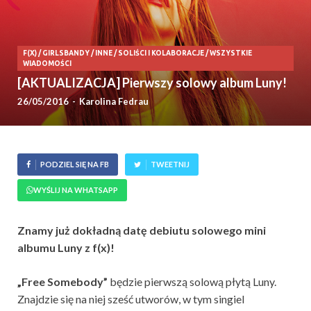
F(X)
/
GIRLSBANDY
/
INNE
/
SOLIŚCI I KOLABORACJE
/
WSZYSTKIE
WIADOMOŚCI
[AKTUALIZACJA] Pierwszy solowy album Luny!
26/05/2016
-
Karolina Fedrau
PODZIEL SIĘ NA FB
TWEETNIJ
WYŚLIJ NA WHATSAPP
Znamy już dokładną datę debiutu solowego mini
albumu Luny z f(x)!
„Free Somebody”
będzie pierwszą solową płytą Luny.
Znajdzie się na niej sześć utworów, w tym singiel