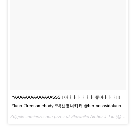
YAAAAAAAAAAAAAASSS!! 아ㅏㅏㅏㅏㅏㅏ 좋아ㅏㅏㅏ!!!
#luna #freesomebody #박선영너키커 @hermosavidaluna
Zdjęcie zamieszczone przez użytkownika Amber J. Liu (@ajol_llama)