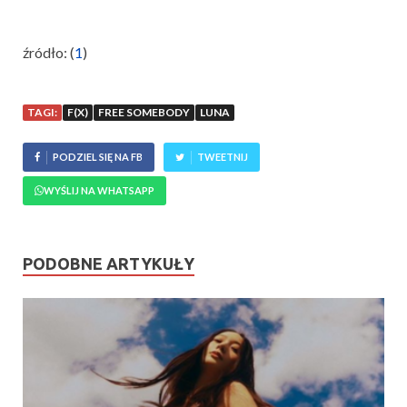
źródło: (
1
)
TAGI:
F(X)
FREE SOMEBODY
LUNA
PODZIEL SIĘ NA FB
TWEETNIJ
WYŚLIJ NA WHATSAPP
PODOBNE ARTYKUŁY