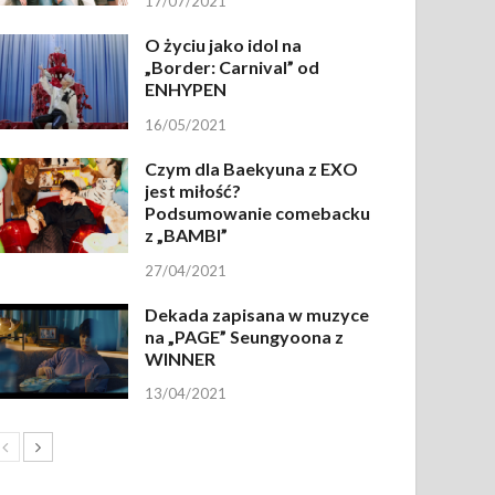
17/07/2021
O życiu jako idol na
„Border: Carnival” od
ENHYPEN
16/05/2021
Czym dla Baekyuna z EXO
jest miłość?
Podsumowanie comebacku
z „BAMBI”
27/04/2021
Dekada zapisana w muzyce
na „PAGE” Seungyoona z
WINNER
13/04/2021