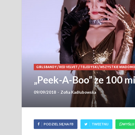
GIRLSBANDY
/
RED VELVET
/
TELEDYSKI
/
WSZYSTKIE WIADOMO
„Peek-A-Boo” ze 100 m
09/09/2018
-
Zofia Kadłubowska
PODZIEL SIĘ NA FB
TWEETNIJ
WYŚLIJ