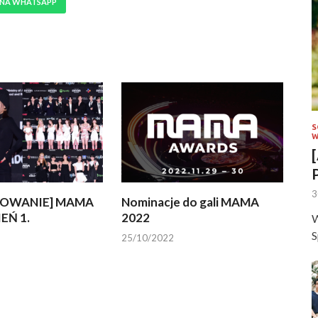
 NA WHATSAPP
S
W
3
OWANIE] MAMA
Nominacje do gali MAMA
IEŃ 1.
2022
W
S
25/10/2022