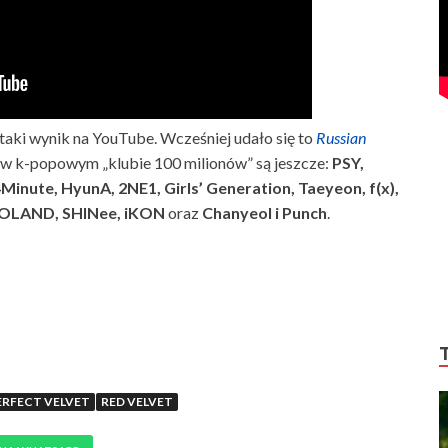
 taki wynik na YouTube. Wcześniej udało się to
Russian
 w k-popowym „klubie 100 milionów” są jeszcze:
PSY,
nute, HyunA, 2NE1, Girls’ Generation, Taeyeon, f(x),
MOLAND, SHINee, iKON
oraz
Chanyeol i Punch
.
ERFECT VELVET
RED VELVET