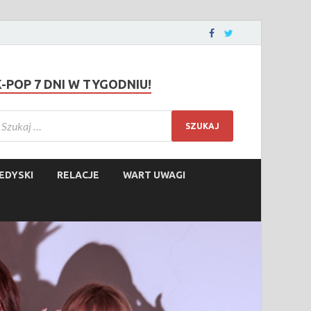
K-POP 7 DNI W TYGODNIU!
EDYSKI
RELACJE
WART UWAGI