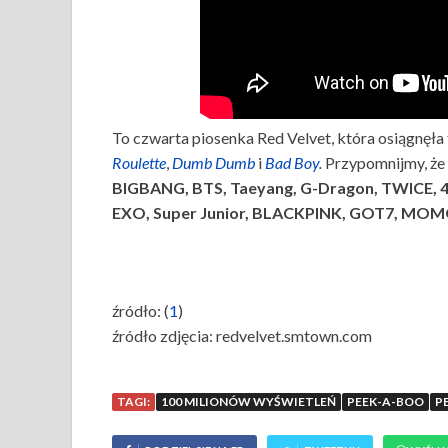
To czwarta piosenka Red Velvet, która osiągnęła
Roulette
,
Dumb Dumb
i
Bad Boy
.
Przypomnijmy, że
BIGBANG, BTS, Taeyang, G-Dragon, TWICE, 4Mi
EXO, Super Junior, BLACKPINK, GOT7, MO
źródło: (
1
)
źródło zdjęcia: redvelvet.smtown.com
TAGI:
100 MILIONÓW WYŚWIETLEŃ
PEEK-A-BOO
P