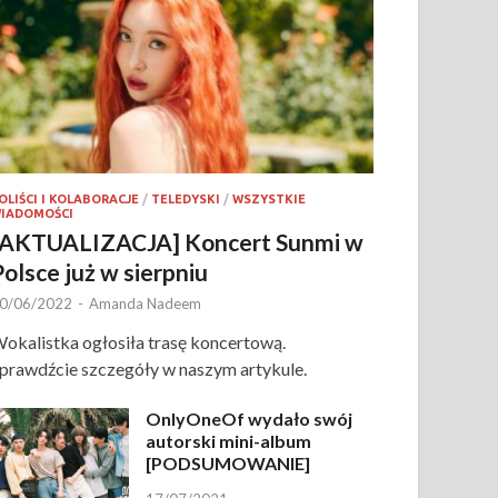
OLIŚCI I KOLABORACJE
/
TELEDYSKI
/
WSZYSTKIE
IADOMOŚCI
[AKTUALIZACJA] Koncert Sunmi w
Polsce już w sierpniu
0/06/2022
-
Amanda Nadeem
okalistka ogłosiła trasę koncertową.
prawdźcie szczegóły w naszym artykule.
OnlyOneOf wydało swój
autorski mini-album
[PODSUMOWANIE]