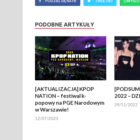
PODZIEL SIĘ NA FB
TWEETNIJ
WYŚLIJ
PODOBNE ARTYKUŁY
[AKTUALIZACJA] KPOP
[PODSUM
NATION – festiwal k-
2022 – DZ
popowy na PGE Narodowym
29/11/2022
w Warszawie!
12/07/2023