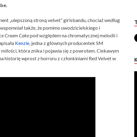
ube.
ent „ulepszoną stroną velvet” girlsbandu, chociaż według
wspomniał także, że pomimo uwodzicielskiego i
Ice Cream Cake
pod względem na chromatycznej melodii i
apisała
Kenzie
, jedna z głównych producentek SM
miłości, która znika i pojawia się z powrotem. Ciekawym
a historię wprost z horroru z członkiniami Red Velvet w