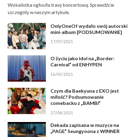
Wokalistka ogłosiła trasę koncertową. Sprawdźcie
szczegóły w naszym artykule.
OnlyOneOf wydało swój autorski
mini-album [PODSUMOWANIE]
17/07/2021
O życiu jako idol na „Border:
Carnival” od ENHYPEN
16/05/2021
Czym dla Baekyuna z EXO jest
miłość? Podsumowanie
comebacku z „BAMBI”
27/04/2021
Dekada zapisana w muzyce na
„PAGE” Seungyoona z WINNER