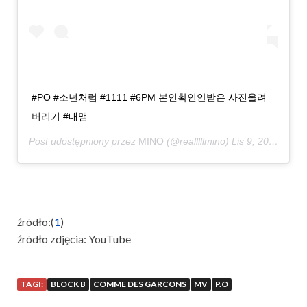
#PO #소년처럼 #1111 #6PM 본인확인안받은 사진올려
버리기 #내맴
Post udostępniony przez
MINO
(@realllllmino)
Lis 9, 2018 o 8:26 PST
źródło:(
1
)
źródło zdjęcia: YouTube
TAGI:
BLOCK B
COMME DES GARCONS
MV
P.O