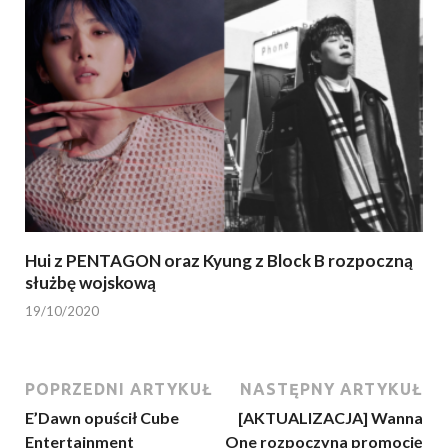
Hui z PENTAGON oraz Kyung z Block B rozpoczną
służbę wojskową
19/10/2020
POPRZEDNI ARTYKUŁ
NASTĘPNY ARTYKUŁ
E’Dawn opuścił Cube
[AKTUALIZACJA] Wanna
Entertainment
One rozpoczyna promocję