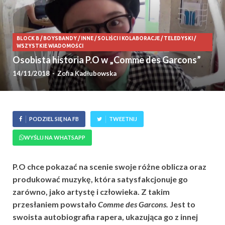
BLOCK B
/
BOYSBANDY
/
INNE
/
SOLIŚCI I KOLABORACJE
/
TELEDYSKI
/
WSZYSTKIE WIADOMOŚCI
Osobista historia P.O w „Comme des Garcons”
14/11/2018
-
Zofia Kadłubowska
PODZIEL SIĘ NA FB
TWEETNIJ
WYŚLIJ NA WHATSAPP
P.O chce pokazać na scenie swoje różne oblicza oraz
produkować muzykę, która satysfakcjonuje go
zarówno, jako artystę i człowieka. Z takim
przesłaniem powstało
Comme des Garcons.
Jest to
swoista autobiografia rapera, ukazująca go z innej