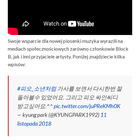
Swoje wsparcie dla nowej piosenki muzyka wyrazili na
mediach społecznościowych zarówno członkowie Block
B, jak i inni przyjaciele artysty. Poniżej znajdziecie kilka
wpisów:
#피오_소년처럼
가사를 보면서 다시한번 절
돌아볼수 있었어요. 그리고 피오 싸인씨디
받고싶어요.^^
pic.twitter.com/juPReKMh0K
— kyung park (@KYUNGPARK1992)
11
listopada 2018