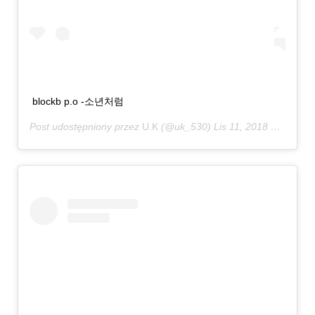
blockb p.o -소년처럼
Post udostępniony przez
U.K
(@uk_530)
Lis 11, 2018 o 1:34 PST