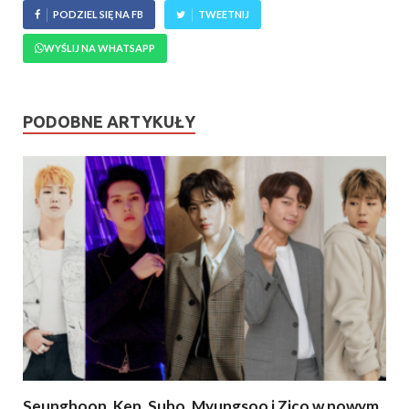
PODZIEL SIĘ NA FB
TWEETNIJ
WYŚLIJ NA WHATSAPP
PODOBNE ARTYKUŁY
Seunghoon, Ken, Suho, Myungsoo i Zico w nowym