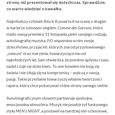
strony, niż prezentował się dotychczas. Sprawdźcie,
co warto wiedzieć o kawałku.
Najmłodszy członek Block B powrócił na scenę z drugim
w karierze solowym singlem.
Comme des Garcons
, które
miało swoją premierę 11 listopada, pełni swojego rodzaju
autobiografię muzyka. P.O wspomina w nim swoje
dzieciństwo, przyjaciół, których zna od przysłowiowego
„zawsze” oraz marzenia, towarzyszące mu od
najmłodszych lat. Sam stwierdza, że pomimo upływu czasu
nadal czuje się dzieckiem. To one bowiem nie boją się
świata i nie siłują się na kompromisy – walczą o swoją
pasję. Takie przesłanie towarzyszy właśnie twórczości
rapera, który chce pokazywać różne strony samego siebie.
Autobiograficznym słowom partneruje spokojna,
emocjonalna atmosfera. Muzyk nie powtórzył funkowego
stylu
MEN’z NIGHT
, a postawił na bardziej old-schoolowe,