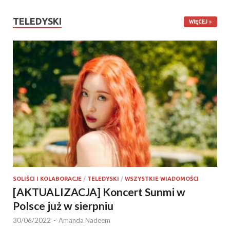
TELEDYSKI
WIĘCEJ
SOLIŚCI I KOLABORACJE
/
TELEDYSKI
/
WSZYSTKIE WIADOMOŚCI
[AKTUALIZACJA] Koncert Sunmi w
Polsce już w sierpniu
30/06/2022
-
Amanda Nadeem