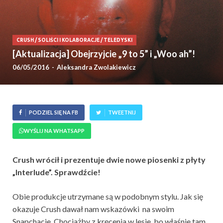
CRUSH
/
SOLIŚCI I KOLABORACJE
/
TELEDYSKI
[Aktualizacja] Obejrzyjcie „9 to 5” i „Woo ah”!
06/05/2016
-
Aleksandra Zwolakiewicz
PODZIEL SIĘ NA FB
TWEETNIJ
WYŚLIJ NA WHATSAPP
Crush wrócił i prezentuje dwie nowe piosenki z płyty
„Interlude”. Sprawdźcie!
Obie produkcje utrzymane są w podobnym stylu. Jak się
okazuje Crush dawał nam wskazówki na swoim
Snapchacie. Chociażby z kręcenia w lesie, bo właśnie tam