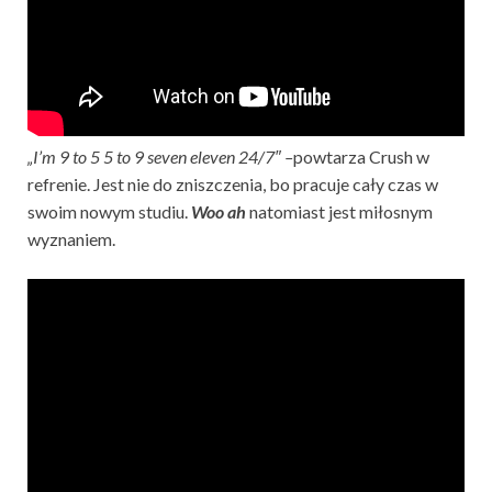
„I’m 9 to 5 5 to 9
seven eleven 24/7″ –
powtarza Crush w
refrenie. Jest nie do zniszczenia, bo pracuje cały czas w
swoim nowym studiu.
Woo ah
natomiast jest miłosnym
wyznaniem.