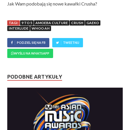
Jak Wam podobają się nowe kawałki Crusha?
TAGI:
9 TO 5
AMOEBA CULTURE
CRUSH
GAEKO
INTERLUDE
WHOO AH
PODZIEL SIĘ NA FB
TWEETNIJ
WYŚLIJ NA WHATSAPP
PODOBNE ARTYKUŁY