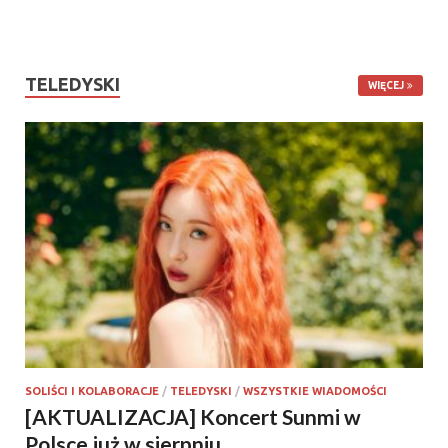
TELEDYSKI
WIĘCEJ
SOLIŚCI I KOLABORACJE
/
TELEDYSKI
/
WSZYSTKIE WIADOMOŚCI
[AKTUALIZACJA] Koncert Sunmi w
Polsce już w sierpniu