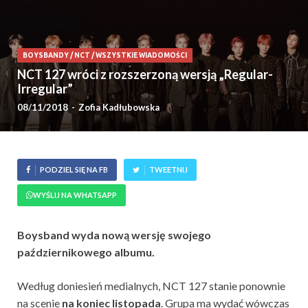
BOYSBANDY
/
NCT
/
WSZYSTKIE WIADOMOŚCI
NCT 127 wróci z rozszerzoną wersją „Regular-
Irregular”
08/11/2018
-
Zofia Kadłubowska
PODZIEL SIĘ NA FB
TWEETNIJ
WYŚLIJ NA WHATSAPP
Boysband wyda nową wersję swojego
październikowego albumu.
Według doniesień medialnych, NCT 127 stanie ponownie
na scenie
na koniec listopada
. Grupa ma wydać wówczas