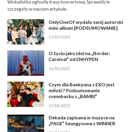
Wokalistka ogłosiła trasę koncertową. Sprawdźcie
szczegóły w naszym artykule.
OnlyOneOf wydało swój autorski
mini-album [PODSUMOWANIE]
17/07/2021
O życiu jako idol na „Border:
Carnival” od ENHYPEN
16/05/2021
Czym dla Baekyuna z EXO jest
miłość? Podsumowanie
comebacku z „BAMBI”
27/04/2021
Dekada zapisana w muzyce na
„PAGE” Seungyoona z WINNER