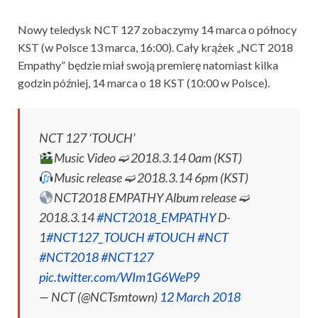
Nowy teledysk NCT 127 zobaczymy 14 marca o północy
KST (w Polsce 13 marca, 16:00). Cały krążek „NCT 2018
Empathy” będzie miał swoją premierę natomiast kilka
godzin później, 14 marca o 18 KST (10:00 w Polsce).
NCT 127 ‘TOUCH’
Music Video ➫ 2018.3.14 0am (KST)
Music release ➫ 2018.3.14 6pm (KST)
NCT2018 EMPATHY Album release ➫
2018.3.14
#NCT2018_EMPATHY
D-
1
#NCT127_TOUCH
#TOUCH
#NCT
#NCT2018
#NCT127
pic.twitter.com/WIm1G6WeP9
— NCT (@NCTsmtown)
12 March 2018