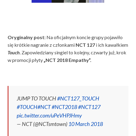
Oryginalny post:
Na oficjalnym koncie grupy pojawiło
się krótkie nagranie z członkami
NCT 127
i ich kawałkiem
Touch
. Zapowiedziany singiel to kolejny, czwarty
już
, krok
w promocji
płyty
„NCT 2018 Empathy”.
JUMP TO TOUCH
#NCT127_TOUCH
#TOUCH
#NCT
#NCT2018
#NCT127
pic.twitter.com/uPeVHPJHmy
— NCT (@NCTsmtown)
10 March 2018