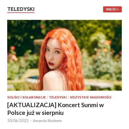
TELEDYSKI
WIĘCEJ
SOLIŚCI I KOLABORACJE
/
TELEDYSKI
/
WSZYSTKIE WIADOMOŚCI
[AKTUALIZACJA] Koncert Sunmi w
Polsce już w sierpniu
30/06/2022
-
Amanda Nadeem