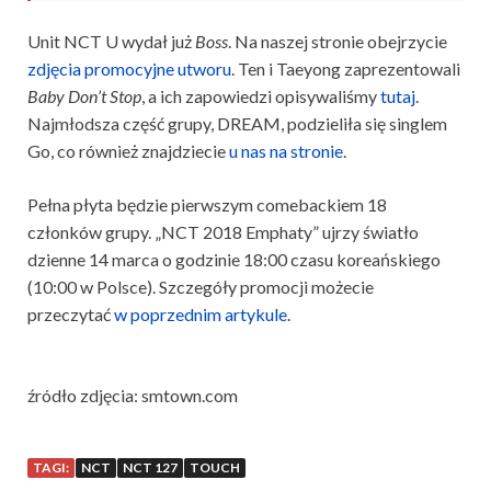
Unit NCT U
wydał już
Boss
.
Na naszej stronie obejrzycie
zdjęcia promocyjne utworu
.
Ten i Taeyong zaprezentowali
Baby Don’t Stop
, a ich zapowiedzi opisywaliśmy
tutaj
.
Najmłodsza część grupy, DREAM, podzieliła się singlem
Go, co
również znajdziecie
u nas na stronie
.
Pełna płyta będzie pierwszym comebackiem 18
członków grupy. „NCT 2018 Emphaty” ujrzy światło
dzienne 14 marca o godzinie 18:00 czasu koreańskiego
(10:00 w Polsce). Szczegóły promocji możecie
przeczytać
w poprzednim artykule
.
źródło zdjęcia: smtown.com
TAGI:
NCT
NCT 127
TOUCH