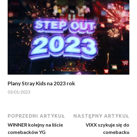
Plany Stray Kids na 2023 rok
03/01/2023
POPRZEDNI ARTYKUŁ
NASTĘPNY ARTYKUŁ
WINNER kolejny na liście
VIXX szykuje się do
comebacków YG
comebacku