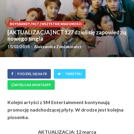
BOYSBANDY
/
NCT
/
WSZYSTKIE WIADOMOŚCI
[AKTUALIZACJA] NCT 127 dzieli się zapowiedzią
nowego singla
10/03/2018
-
Aleksandra Zwolakiewicz
PODZIEL SIĘ NA FB
TWEETNIJ
WYŚLIJ NA WHATSAPP
Kolejni artyści z SM Entertainment kontynuują
promocję nadchodzącej płyty. W drodze jest kolejna
piosenka.
AKTUALIZACJA: 12 marca