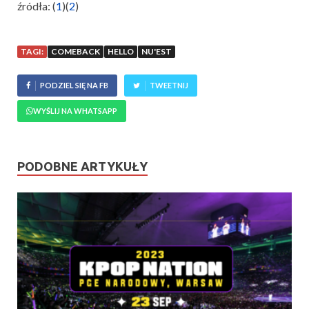
źródła: (
1
)(
2
)
TAGI:
COMEBACK
HELLO
NU'EST
PODZIEL SIĘ NA FB
TWEETNIJ
WYŚLIJ NA WHATSAPP
PODOBNE ARTYKUŁY