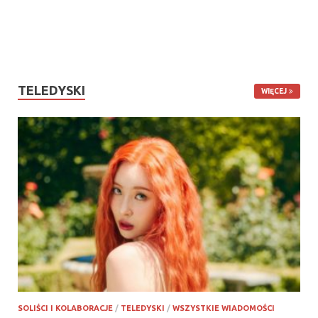
TELEDYSKI
WIĘCEJ
SOLIŚCI I KOLABORACJE
/
TELEDYSKI
/
WSZYSTKIE WIADOMOŚCI