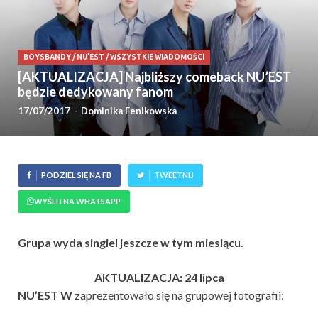
BOYSBANDY
/
NU'EST
/
WSZYSTKIE WIADOMOŚCI
[AKTUALIZACJA] Najbliższy comeback NU’EST
będzie dedykowany fanom
17/07/2017
-
Dominika Fenikowska
PODZIEL SIĘ NA FB
TWEETNIJ
WYŚLIJ NA WHATSAPP
Grupa wyda singiel jeszcze w tym miesiącu.
AKTUALIZACJA: 24 lipca
NU’EST W
zaprezentowało się na grupowej fotografii: