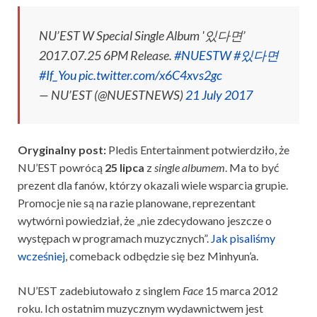
NU’EST W Special Single Album '있다면’
2017.07.25 6PM Release.
#NUESTW
#있다면
#If_You
pic.twitter.com/x6C4xvs2gc
— NU’EST (@NUESTNEWS)
21 July 2017
Oryginalny post:
Pledis Entertainment potwierdziło, że
NU’EST powrócą
25 lipca
z
single albumem
. Ma to być
prezent dla fanów, którzy okazali wiele wsparcia grupie.
Promocje nie są na razie planowane, reprezentant
wytwórni powiedział, że „nie zdecydowano jeszcze o
występach w programach muzycznych”.
Jak pisaliśmy
wcześniej
, comeback odbędzie się bez Minhyun’a.
NU’EST zadebiutowało z singlem
Face
15 marca 2012
roku. Ich ostatnim muzycznym wydawnictwem jest