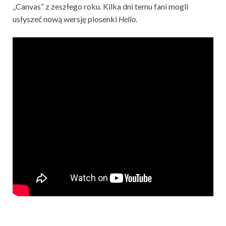
„Canvas” z zeszłego roku. Kilka dni temu fani mogli
usłyszeć nową wersję piosenki
Hello
.