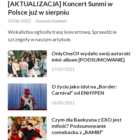
[AKTUALIZACJA] Koncert Sunmi w
Polsce już w sierpniu
30/06/2022
-
Amanda Nadeem
Wokalistka ogłosiła trasę koncertową. Sprawdźcie
szczegóły w naszym artykule.
OnlyOneOf wydało swój autorski
mini-album [PODSUMOWANIE]
17/07/2021
O życiu jako idol na „Border:
Carnival” od ENHYPEN
16/05/2021
Czym dla Baekyuna z EXO jest
miłość? Podsumowanie
comebacku z „BAMBI”