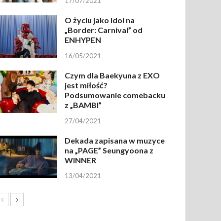
17/07/2021
O życiu jako idol na
„Border: Carnival” od
ENHYPEN
16/05/2021
Czym dla Baekyuna z EXO
jest miłość?
Podsumowanie comebacku
z „BAMBI”
27/04/2021
Dekada zapisana w muzyce
na „PAGE” Seungyoona z
WINNER
13/04/2021