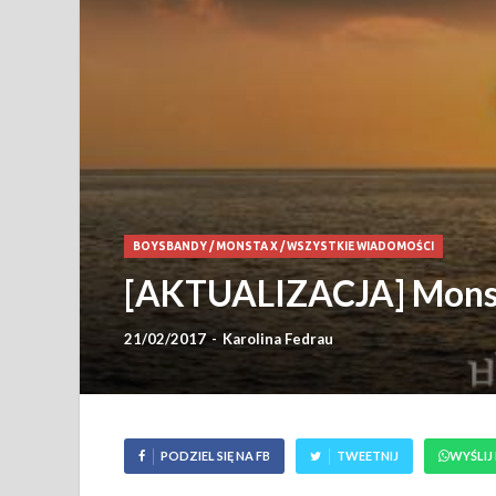
BOYSBANDY
/
MONSTA X
/
WSZYSTKIE WIADOMOŚCI
[AKTUALIZACJA] Monsta
21/02/2017
-
Karolina Fedrau
PODZIEL SIĘ NA FB
TWEETNIJ
WYŚLIJ