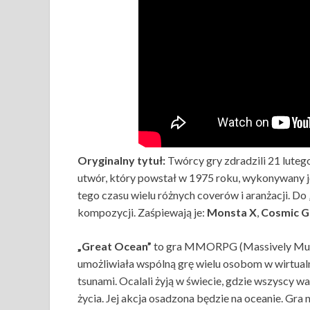
Oryginalny tytuł:
Twórcy gry zdradzili 21 lutego
utwór, który powstał w 1975 roku, wykonywany je
tego czasu wielu różnych coverów i aranżacji. D
kompozycji. Zaśpiewają je:
Monsta X
,
Cosmic Gi
„Great Ocean”
to gra MMORPG (Massively Multi
umożliwiała wspólną grę wielu osobom w wirtualn
tsunami. Ocalali żyją w świecie, gdzie wszyscy 
życia. Jej akcja osadzona będzie na oceanie. Gra