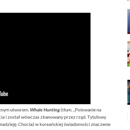
icznym utworem.
Whale Hunting
(tłum. „Polowanie na
ecia i został wówczas zbanowany przez rząd. Tytułowy
 nadzieję. Chociaż w koreańskiej świadomości znaczenie