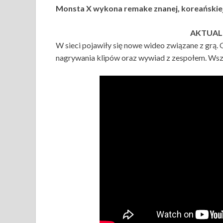
Monsta X wykona remake znanej, koreańskiej
AKTUALI
W sieci pojawiły się nowe wideo związane z grą.
nagrywania klipów oraz wywiad z zespołem. Wszy