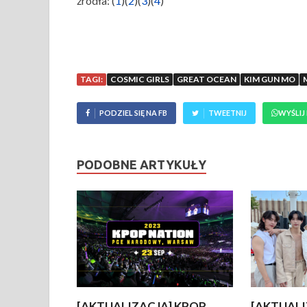
źródła: (
1
)(
2
)(
3
)(
4
)
TAGI:
COSMIC GIRLS
GREAT OCEAN
KIM GUN MO
PODZIEL SIĘ NA FB
TWEETNIJ
WYŚLIJ
PODOBNE ARTYKUŁY
[AKTUALIZACJA] KPOP
[AKTUALI