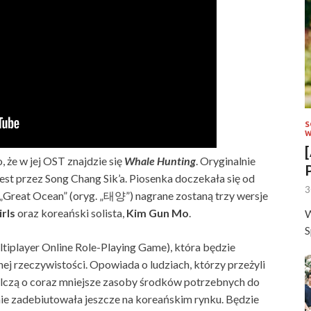
S
W
, że w jej OST znajdzie się
Whale Hunting
. Oryginalnie
st przez Song Chang Sik’a. Piosenka doczekała się od
3
o „Great Ocean” (oryg. „태양”) nagrane zostaną trzy wersje
rls
oraz koreański solista,
Kim Gun Mo
.
W
S
player Online Role-Playing Game), która będzie
ej rzeczywistości. Opowiada o ludziach, którzy przeżyli
walczą o coraz mniejsze zasoby środków potrzebnych do
 nie zadebiutowała jeszcze na koreańskim rynku. Będzie