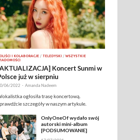
OLIŚCI I KOLABORACJE
/
TELEDYSKI
/
WSZYSTKIE
IADOMOŚCI
[AKTUALIZACJA] Koncert Sunmi w
Polsce już w sierpniu
0/06/2022
-
Amanda Nadeem
okalistka ogłosiła trasę koncertową.
prawdźcie szczegóły w naszym artykule.
OnlyOneOf wydało swój
autorski mini-album
[PODSUMOWANIE]