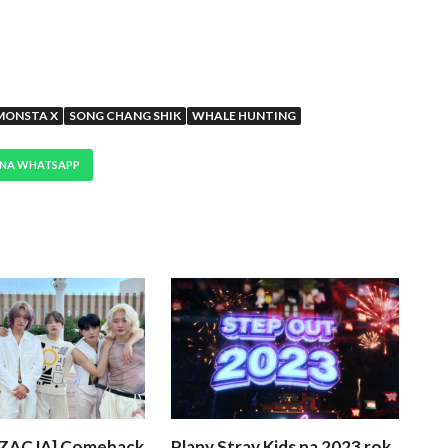
MONSTA X
SONG CHANG SHIK
WHALE HUNTING
 NA WHATSAPP
ZACJA] Comeback
Plany Stray Kids na 2023 rok