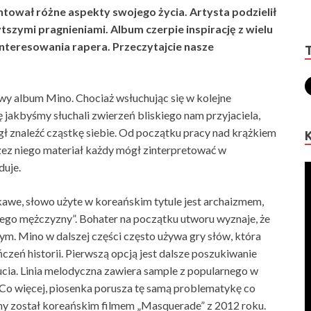
ował różne aspekty swojego życia. Artysta podzielił
tszymi pragnieniami. Album czerpie inspirację z wielu
interesowania rapera. Przeczytajcie nasze
owy album Mino. Chociaż wsłuchując się w kolejne
akbyśmy słuchali zwierzeń bliskiego nam przyjaciela,
gł znaleźć cząstkę siebie. Od początku pracy nad krążkiem
ez niego materiał każdy mógł zinterpretować w
duje.
ekawe, słowo użyte w koreańskim tytule jest archaizmem,
ego mężczyzny”. Bohater na początku utworu wyznaje, że
nym. Mino w dalszej części często używa gry słów, która
eń historii. Pierwszą opcją jest dalsze poszukiwanie
zucia. Linia melodyczna zawiera sample z popularnego w
 Co więcej, piosenka porusza tę samą problematykę co
ny został koreańskim filmem „Masquerade” z 2012 roku.