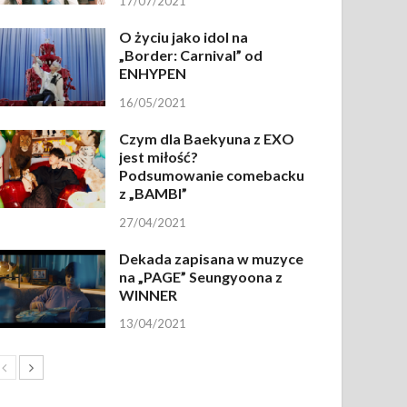
17/07/2021
O życiu jako idol na
„Border: Carnival” od
ENHYPEN
16/05/2021
Czym dla Baekyuna z EXO
jest miłość?
Podsumowanie comebacku
z „BAMBI”
27/04/2021
Dekada zapisana w muzyce
na „PAGE” Seungyoona z
WINNER
13/04/2021