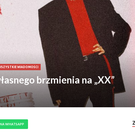
WSZYSTKIE WIADOMOŚCI
łasnego brzmienia na „XX”
 NA WHATSAPP