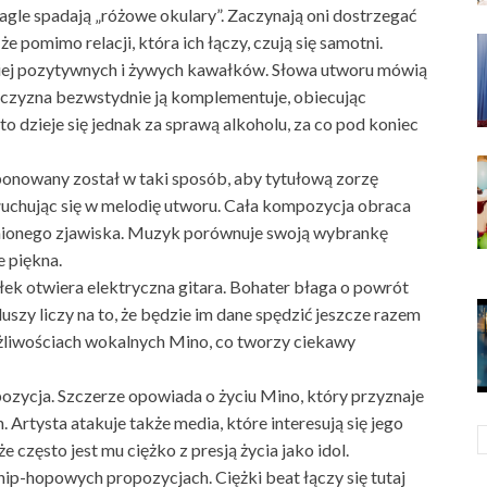
le spadają „różowe okulary”. Zaczynają oni dostrzegać
 pomimo relacji, która ich łączy, czują się samotni.
ziej pozytywnych i żywych kawałków. Słowa utworu mówią
żczyzna bezwstydnie ją komplementuje, obiecując
 dzieje się jednak za sprawą alkoholu, za co pod koniec
onowany został w taki sposób, aby tytułową zorzę
łuchując się w melodię utworu. Cała kompozycja obraca
nionego zjawiska. Muzyk porównuje swoją wybrankę
e piękna.
ałek otwiera elektryczna gitara. Bohater błaga o powrót
uszy liczy na to, że będzie im dane spędzić jeszcze razem
żliwościach wokalnych Mino, co tworzy ciekawy
zycja. Szczerze opowiada o życiu Mino, który przyznaje
 Artysta atakuje także media, które interesują się jego
 często jest mu ciężko z presją życia jako idol.
hip-hopowych propozycjach. Ciężki beat łączy się tutaj