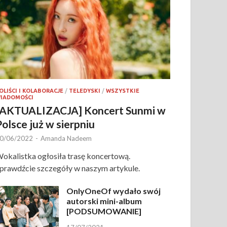
OLIŚCI I KOLABORACJE
/
TELEDYSKI
/
WSZYSTKIE
IADOMOŚCI
[AKTUALIZACJA] Koncert Sunmi w
Polsce już w sierpniu
0/06/2022
-
Amanda Nadeem
okalistka ogłosiła trasę koncertową.
prawdźcie szczegóły w naszym artykule.
OnlyOneOf wydało swój
autorski mini-album
[PODSUMOWANIE]