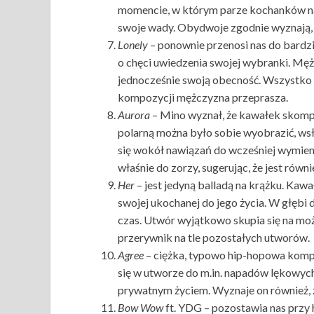
momencie, w którym parze kochanków nag
swoje wady. Obydwoje zgodnie wyznają, że
Lonely
– ponownie przenosi nas do bard
o chęci uwiedzenia swojej wybranki. Mę
jednocześnie swoją obecność. Wszystko to
kompozycji mężczyzna przeprasza.
Aurora
– Mino wyznał, że kawałek skomp
polarną można było sobie wyobrazić, ws
się wokół nawiązań do wcześniej wymie
właśnie do zorzy, sugerując, że jest równi
Her
– jest jedyną balladą na krążku. Kaw
swojej ukochanej do jego życia. W głębi d
czas. Utwór wyjątkowo skupia się na mo
przerywnik na tle pozostałych utworów.
Agree
– ciężka, typowo hip-hopowa kompo
się w utworze do m.in. napadów lękowych.
prywatnym życiem. Wyznaje on również, że
Bow Wow
ft. YDG – pozostawia nas przy 