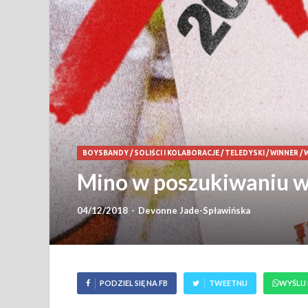
BOYSBANDY
/
SOLIŚCI I KOLABORACJE
/
TELEDYSKI
/
WINNER
/
Mino w poszukiwaniu w
04/12/2018
-
Devonne Jade-Spławińska
PODZIEL SIĘ NA FB
TWEETNIJ
WYŚLIJ