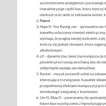
wszechstronne umiejętności porównuje d
charakteryzuje ciężki bas, który tworzy
niedosyt oraz duże oczekiwania wobec k
Fiancé
Hope
ft. Yoo Byung Jae – sprowadza nas 
kawałku usłyszymy również elektryczną g
wyznają, że pragną swojej wybranki, a je
kończy się jednak słowami, które sugeruj
alkoholowym.
o2
– dynamiczna, taneczna kompozycja z
piosenki prosi swoją ukochaną aby do nieg
oddychanie wydaje się niemożliwe.
Rocket
– muzyk pozwolił sobie na zabawę 
interesujące rozwiązanie. Kawałek idealn
przepełnionej efektami kompozycji jest
terminologii związanej z kosmosem.
Um
ft. Blue.D – powracamy do spokojnie
future bass
w połączeniu z hipnotyzujący