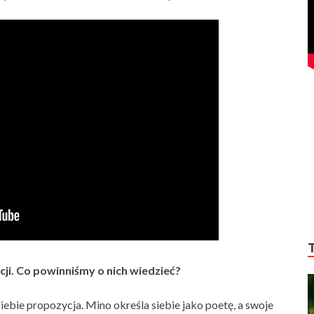
ji. Co powinniśmy o nich wiedzieć?
iebie propozycja. Mino określa siebie jako poetę, a swoje