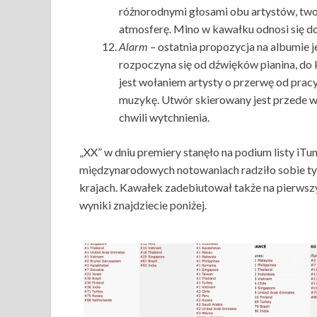
różnorodnymi głosami obu artystów, two
atmosferę. Mino w kawałku odnosi się do
Alarm
– ostatnia propozycja na albumie 
rozpoczyna się od dźwięków pianina, do 
jest wołaniem artysty o przerwę od pracy
muzykę. Utwór skierowany jest przede w
chwili wytchnienia.
„XX” w dniu premiery stanęło na podium listy iT
międzynarodowych notowaniach radziło sobie t
krajach. Kawałek zadebiutował także na pierws
wyniki znajdziecie poniżej.