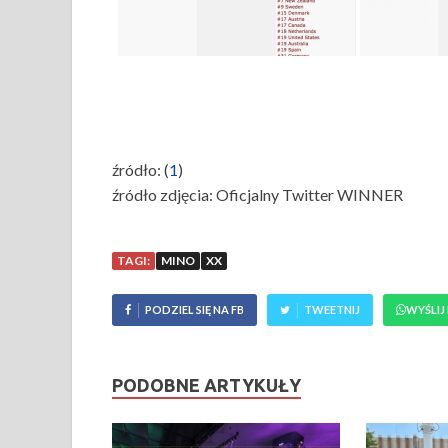
źródło: (
1
)
źródło zdjęcia: Oficjalny Twitter WINNER
TAGI:
MINO
XX
PODZIEL SIĘ NA FB
TWEETNIJ
WYŚLIJ
PODOBNE ARTYKUŁY