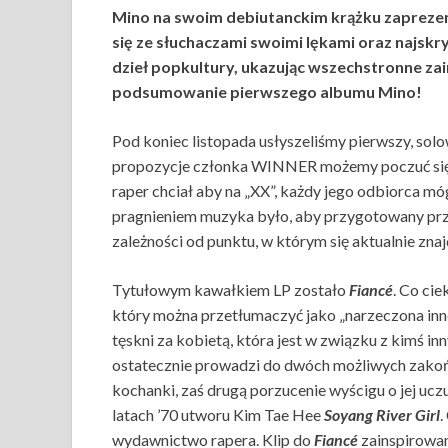
Mino na swoim debiutanckim krążku zaprezent
się ze słuchaczami swoimi lękami oraz najskry
dzieł popkultury, ukazując wszechstronne za
podsumowanie pierwszego albumu Mino!
Pod koniec listopada usłyszeliśmy pierwszy, sol
propozycje członka WINNER możemy poczuć się j
raper chciał aby na „XX”, każdy jego odbiorca mó
pragnieniem muzyka było, aby przygotowany prz
zależności od punktu, w którym się aktualnie znaj
Tytułowym kawałkiem LP zostało
Fiancé
. Co ci
który można przetłumaczyć jako „narzeczona inn
tęskni za kobietą, która jest w związku z kimś in
ostatecznie prowadzi do dwóch możliwych zakończ
kochanki, zaś drugą porzucenie wyścigu o jej uc
latach ’70 utworu Kim Tae Hee
Soyang River Girl
.
wydawnictwo rapera. Klip do
Fiancé
zainspirowa