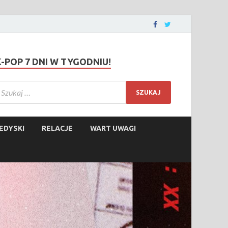
K-POP 7 DNI W TYGODNIU!
EDYSKI
RELACJE
WART UWAGI