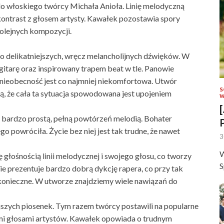
o włoskiego twórcy Michała Anioła. Linię melodyczną
 kontrast z głosem artysty. Kawałek pozostawia spory
olejnych kompozycji.
to delikatniejszych, wręcz melancholijnych dźwięków. W
itarę oraz inspirowany trapem beat w tle. Panowie
j nieobecność jest co najmniej niekomfortowa. Utwór
S
ą, że cała ta sytuacja spowodowana jest upojeniem
W
 bardzo prostą, pełną powtórzeń melodią. Bohater
o powróciła. Życie bez niej jest tak trudne, że nawet
3
W
głośnością linii melodycznej i swojego głosu, co tworzy
S
ie prezentuje bardzo dobrą dykcję rapera, co przy tak
 konieczne. W utworze znajdziemy wiele nawiązań do
jszych piosenek. Tym razem twórcy postawili na popularne
mi głosami artystów. Kawałek opowiada o trudnym