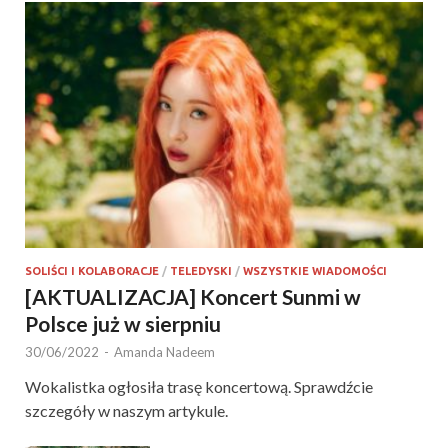
SOLIŚCI I KOLABORACJE
/
TELEDYSKI
/
WSZYSTKIE WIADOMOŚCI
[AKTUALIZACJA] Koncert Sunmi w
Polsce już w sierpniu
30/06/2022
-
Amanda Nadeem
Wokalistka ogłosiła trasę koncertową. Sprawdźcie
szczegóły w naszym artykule.