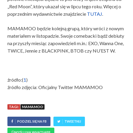
„Red Moon”, który ukazał się w lipcu tego roku. Więcej o
poprzednim wydawnictwie znajdziecie
TUTAJ
.
MAMAMOO będzie kolejną grupą, który wróci z nowym
materiałem w listopadzie. Swoje comebacki bądź debiuty
na przyszły miesiąc zapowiedzieli m.in.: EXO, Wanna One,
TWICE, Jennie z BLACKPINK, BTOB czy NU’EST W.
źródło:(
1
)
źródło zdjęcia: Oficjalny Twitter MAMAMOO
TAGI:
MAMAMOO
PODZIEL SIĘ NA FB
TWEETNIJ
WYŚLIJ NA WHATSAPP