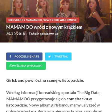
GIRLSBANDY
/
MAMAMOO
/
WSZYSTKIE WIADOMOŚCI
MAMAMOO wróci z nowym krążkiem
25/10/2018
-
Zofia Kadłubowska
PODZIEL SIĘ NA FB
TWEETNIJ
WYŚLIJ NA WHATSAPP
Girlsband powróci na scenę w listopadzie.
Według informacji koreańskiego portalu The Big Data,
MAMAMOO przygotowuje się do
comebacku w
listopadzie
. Nowy album girlsbandu mamy usłyszeć w
połowie miesiąca. Będzie to pierwszy krążek zespołu od