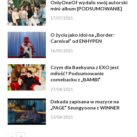
OnlyOneOf wydało swój autorski
mini-album [PODSUMOWANIE]
17/07/2021
O życiu jako idol na „Border:
Carnival” od ENHYPEN
16/05/2021
Czym dla Baekyuna z EXO jest
miłość? Podsumowanie
comebacku z „BAMBI”
27/04/2021
Dekada zapisana w muzyce na
„PAGE” Seungyoona z WINNER
13/04/2021