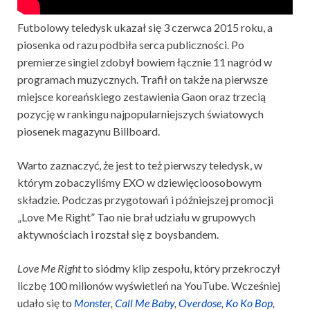
Futbolowy teledysk ukazał się 3 czerwca 2015 roku, a
piosenka od razu podbiła serca publiczności. Po
premierze singiel zdobył bowiem łącznie 11 nagród w
programach muzycznych. Trafił on także na pierwsze
miejsce koreańskiego zestawienia Gaon oraz trzecią
pozycję w rankingu najpopularniejszych światowych
piosenek magazynu Billboard.
Warto zaznaczyć, że jest to też pierwszy teledysk, w
którym zobaczyliśmy EXO w dziewięcioosobowym
składzie. Podczas przygotowań i późniejszej promocji
„Love Me Right” Tao nie brał udziału w grupowych
aktywnościach i rozstał się z boysbandem.
Love Me Right
to siódmy klip zespołu, który przekroczył
liczbę 100 milionów wyświetleń na YouTube. Wcześniej
udało się to
Monster
,
Call Me Baby
,
Overdose
,
Ko Ko Bop
,