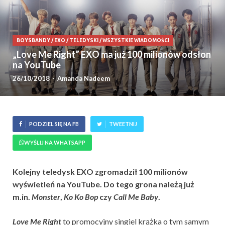
BOYSBANDY
/
EXO
/
TELEDYSKI
/
WSZYSTKIE WIADOMOŚCI
„Love Me Right” EXO ma już 100 milionów odsłon
na YouTube
26/10/2018
-
Amanda Nadeem
PODZIEL SIĘ NA FB
TWEETNIJ
WYŚLIJ NA WHATSAPP
Kolejny teledysk EXO zgromadził 100 milionów
wyświetleń na YouTube. Do tego grona należą już
m.in.
Monster
,
Ko Ko Bop
czy
Call Me Baby
.
Love Me Right
to promocyjny singiel krążka o tym samym