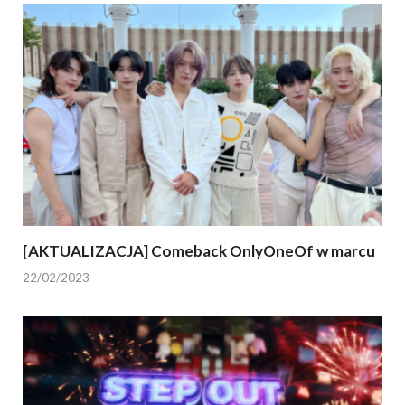
[AKTUALIZACJA] Comeback OnlyOneOf w marcu
22/02/2023