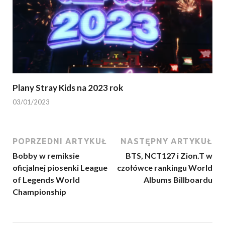
Plany Stray Kids na 2023 rok
03/01/2023
POPRZEDNI ARTYKUŁ
NASTĘPNY ARTYKUŁ
Bobby w remiksie
BTS, NCT127 i Zion.T w
oficjalnej piosenki League
czołówce rankingu World
of Legends World
Albums Billboardu
Championship