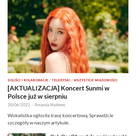
SOLIŚCI I KOLABORACJE
/
TELEDYSKI
/
WSZYSTKIE WIADOMOŚCI
[AKTUALIZACJA] Koncert Sunmi w
Polsce już w sierpniu
30/06/2022
-
Amanda Nadeem
Wokalistka ogłosiła trasę koncertową. Sprawdźcie
szczegóły w naszym artykule.