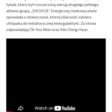
tytule, który był rozszerzoną wersją drugiego pełnego
albumu grupy, „EXODUS”. Energiczny, funkowy utwór
opowiada o dziewczynie, której obecność zabiera
chłopaka do metaforycznej innej galaktyki. Za słowa
odpowiadają Oh Yoo Won oraz Kim Dong Hyun.