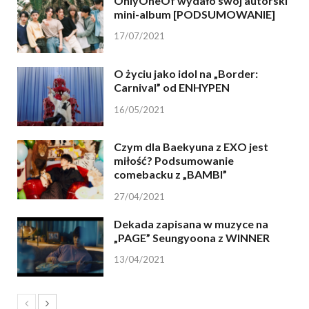
OnlyOneOf wydało swój autorski
mini-album [PODSUMOWANIE]
17/07/2021
O życiu jako idol na „Border:
Carnival” od ENHYPEN
16/05/2021
Czym dla Baekyuna z EXO jest
miłość? Podsumowanie
comebacku z „BAMBI”
27/04/2021
Dekada zapisana w muzyce na
„PAGE” Seungyoona z WINNER
13/04/2021