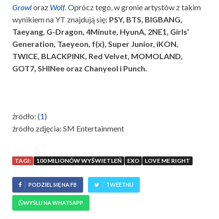
Growl
oraz
Wolf
. Oprócz tego, w gronie artystów z takim
wynikiem na YT znajdują się:
PSY, BTS, BIGBANG,
Taeyang, G-Dragon, 4Minute, HyunA, 2NE1, Girls’
Generation, Taeyeon, f(x), Super Junior, iKON,
TWICE, BLACKPINK, Red Velvet, MOMOLAND,
GOT7, SHINee
oraz
Chanyeol i Punch.
źródło: (
1
)
źródło zdjęcia: SM Entertainment
TAGI:
100 MILIONÓW WYŚWIETLEŃ
EXO
LOVE ME RIGHT
PODZIEL SIĘ NA FB
TWEETNIJ
WYŚLIJ NA WHATSAPP