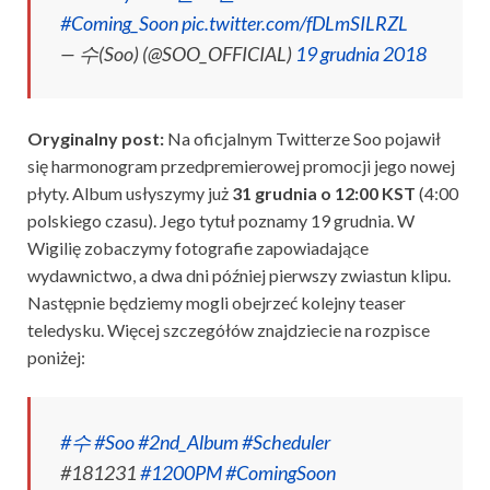
#Coming_Soon
pic.twitter.com/fDLmSILRZL
— 수(Soo) (@SOO_OFFICIAL)
19 grudnia 2018
Oryginalny post:
Na oficjalnym Twitterze Soo pojawił
się harmonogram przedpremierowej promocji jego nowej
płyty. Album usłyszymy już
31 grudnia o 12:00 KST
(4:00
polskiego czasu). Jego tytuł poznamy 19 grudnia. W
Wigilię zobaczymy fotografie zapowiadające
wydawnictwo, a dwa dni później pierwszy zwiastun klipu.
Następnie będziemy mogli obejrzeć kolejny teaser
teledysku. Więcej szczegółów znajdziecie na rozpisce
poniżej:
#수
#Soo
#2nd_Album
#Scheduler
#181231
#1200PM
#ComingSoon