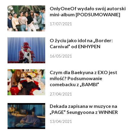
OnlyOneOf wydało swój autorski
mini-album [PODSUMOWANIE]
17/07/2021
O życiu jako idol na „Border:
Carnival” od ENHYPEN
16/05/2021
Czym dla Baekyuna z EXO jest
miłość? Podsumowanie
comebacku z „BAMBI”
27/04/2021
Dekada zapisana w muzyce na
„PAGE” Seungyoona z WINNER
13/04/2021