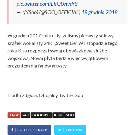
pic.twitter.com/LffQUhvdrB
— 수(Soo) (@SOO_OFFICIAL)
18 grudnia 2018
W grudniu 2017 roku usłyszeliśmy pierwszy solowy
krążek wokalisty 24K, „Sweet Lie”. W listopadzie tego
roku Kisu rozpoczął swoją obowiązkową służbę
wojskową. Nowa płyta będzie więc wyjątkowym
prezentem dla fanów artysty.
źródło zdjęcia: Oficjalny Twitter Soo
TAGI:
24K
GOODBYE
KISU
SOO
PODZIEL SIĘ NA FB
TWEETNIJ