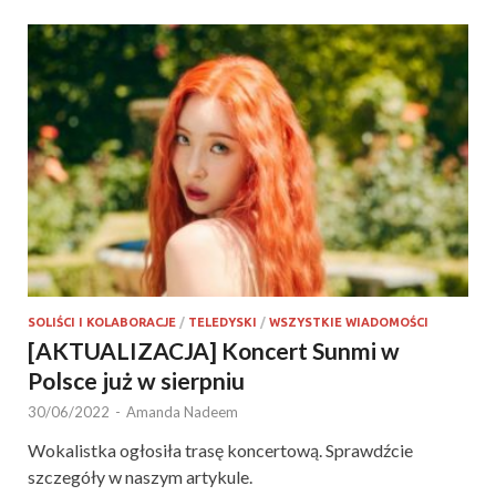
SOLIŚCI I KOLABORACJE
/
TELEDYSKI
/
WSZYSTKIE WIADOMOŚCI
[AKTUALIZACJA] Koncert Sunmi w
Polsce już w sierpniu
30/06/2022
-
Amanda Nadeem
Wokalistka ogłosiła trasę koncertową. Sprawdźcie
szczegóły w naszym artykule.