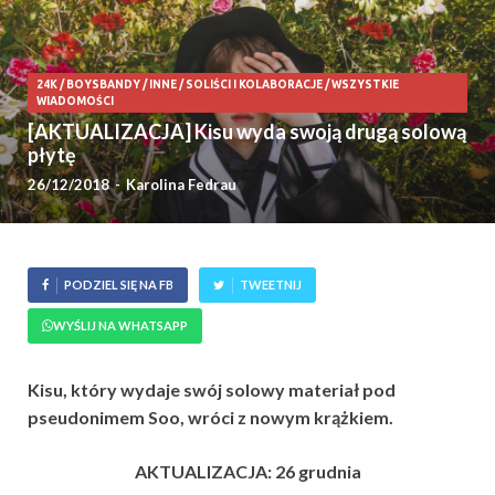
24K
/
BOYSBANDY
/
INNE
/
SOLIŚCI I KOLABORACJE
/
WSZYSTKIE
WIADOMOŚCI
[AKTUALIZACJA] Kisu wyda swoją drugą solową
płytę
26/12/2018
-
Karolina Fedrau
PODZIEL SIĘ NA FB
TWEETNIJ
WYŚLIJ NA WHATSAPP
Kisu, który wydaje swój solowy materiał pod
pseudonimem Soo, wróci z nowym krążkiem.
AKTUALIZACJA: 26 grudnia