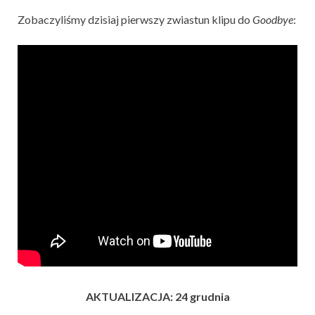
Zobaczyliśmy dzisiaj pierwszy zwiastun klipu do
Goodbye
:
AKTUALIZACJA: 24 grudnia