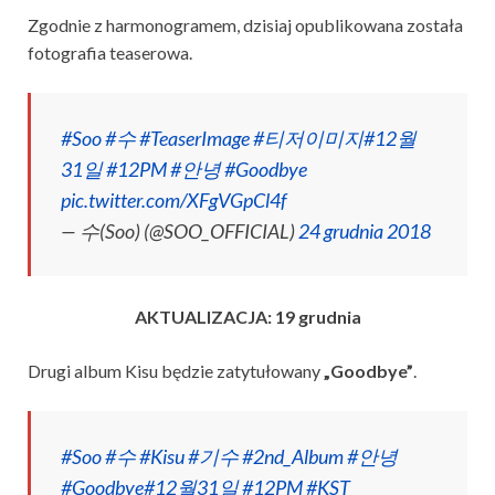
Zgodnie z harmonogramem, dzisiaj opublikowana została
fotografia teaserowa.
#Soo
#수
#TeaserImage
#티저이미지
#12월
31일
#12PM
#안녕
#Goodbye
pic.twitter.com/XFgVGpCl4f
— 수(Soo) (@SOO_OFFICIAL)
24 grudnia 2018
AKTUALIZACJA: 19 grudnia
Drugi album Kisu będzie zatytułowany
„Goodbye”
.
#Soo
#수
#Kisu
#기수
#2nd_Album
#안녕
#Goodbye
#12월31일
#12PM
#KST