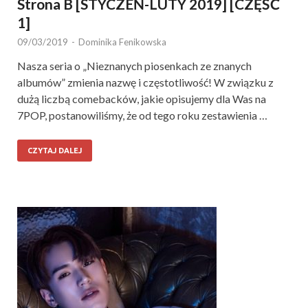
Strona B [STYCZEŃ-LUTY 2019] [CZĘŚĆ
1]
09/03/2019
-
Dominika Fenikowska
Nasza seria o „Nieznanych piosenkach ze znanych
albumów” zmienia nazwę i częstotliwość! W związku z
dużą liczbą comebacków, jakie opisujemy dla Was na
7POP, postanowiliśmy, że od tego roku zestawienia …
CZYTAJ DALEJ