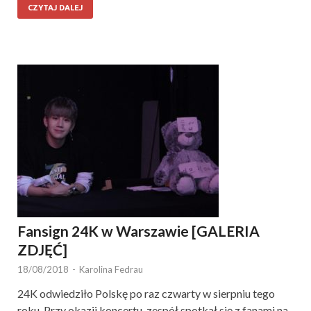
CZYTAJ DALEJ
Fansign 24K w Warszawie [GALERIA
ZDJĘĆ]
18/08/2018
-
Karolina Fedrau
24K odwiedziło Polskę po raz czwarty w sierpniu tego
roku. Przy okazji koncertu, zespół spotkał się z fanami na