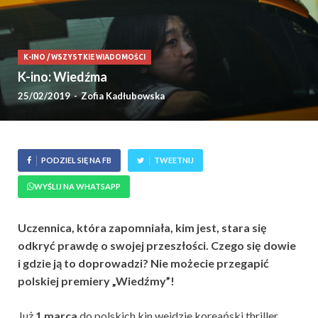
K-INO
/
WSZYSTKIE WIADOMOŚCI
K-ino: Wiedźma
25/02/2019
-
Zofia Kadłubowska
PODZIEL SIĘ NA FB
TWEETNIJ
WYŚLIJ NA WHATSAPP
Uczennica, która zapomniała, kim jest, stara się
odkryć prawdę o swojej przeszłości. Czego się dowie
i gdzie ją to doprowadzi? Nie możecie przegapić
polskiej premiery „Wiedźmy”!
Już
1 marca
do polskich kin wejdzie koreański thriller