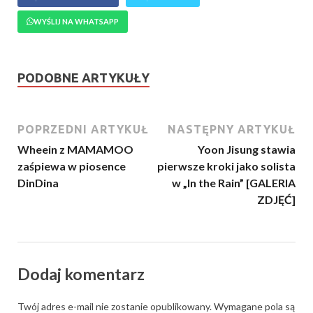
WYŚLIJ NA WHATSAPP
PODOBNE ARTYKUŁY
POPRZEDNI ARTYKUŁ
NASTĘPNY ARTYKUŁ
Wheein z MAMAMOO
Yoon Jisung stawia
zaśpiewa w piosence
pierwsze kroki jako solista
DinDina
w „In the Rain” [GALERIA
ZDJĘĆ]
Dodaj komentarz
Twój adres e-mail nie zostanie opublikowany.
Wymagane pola są