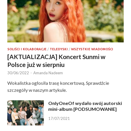
SOLIŚCI I KOLABORACJE
/
TELEDYSKI
/
WSZYSTKIE WIADOMOŚCI
[AKTUALIZACJA] Koncert Sunmi w
Polsce już w sierpniu
30/06/2022
-
Amanda Nadeem
Wokalistka ogłosiła trasę koncertową. Sprawdźcie
szczegóły w naszym artykule.
OnlyOneOf wydało swój autorski
mini-album [PODSUMOWANIE]
17/07/2021