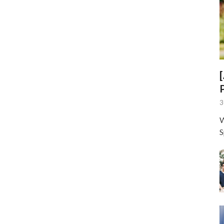
3
W
S