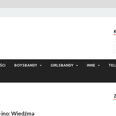
ŚCI
BOYSBANDY
GIRLSBANDY
INNE
TEL
-ino: Wiedźma