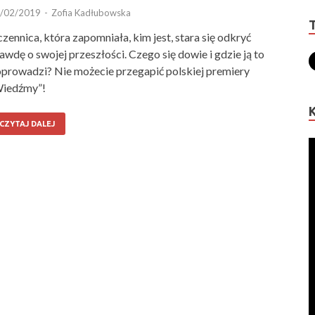
/02/2019
-
Zofia Kadłubowska
zennica, która zapomniała, kim jest, stara się odkryć
awdę o swojej przeszłości. Czego się dowie i gdzie ją to
prowadzi? Nie możecie przegapić polskiej premiery
Wiedźmy”!
CZYTAJ DALEJ