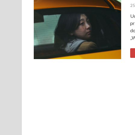
25
Uc
pr
do
„