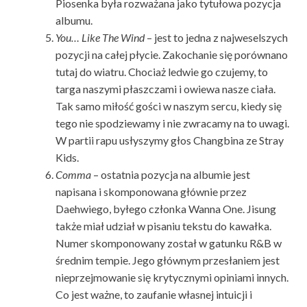
Piosenka była rozważana jako tytułowa pozycja
albumu.
You… Like The Wind
– jest to jedna z najweselszych
pozycji na całej płycie. Zakochanie się porównano
tutaj do wiatru. Chociaż ledwie go czujemy, to
targa naszymi płaszczami i owiewa nasze ciała.
Tak samo miłość gości w naszym sercu, kiedy się
tego nie spodziewamy i nie zwracamy na to uwagi.
W partii rapu usłyszymy głos Changbina ze Stray
Kids.
Comma
– ostatnia pozycja na albumie jest
napisana i skomponowana głównie przez
Daehwiego, byłego członka Wanna One. Jisung
także miał udział w pisaniu tekstu do kawałka.
Numer skomponowany został w gatunku R&B w
średnim tempie. Jego głównym przesłaniem jest
nieprzejmowanie się krytycznymi opiniami innych.
Co jest ważne, to zaufanie własnej intuicji i