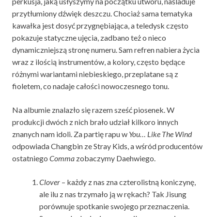
perkusja, jaką usłyszymy na początku utworu, naśladuje
przytłumiony dźwięk deszczu. Chociaż sama tematyka
kawałka jest dosyć przygnębiająca, a teledysk często
pokazuje statyczne ujęcia, zadbano też o nieco
dynamiczniejszą stronę numeru. Sam refren nabiera życia
wraz z ilością instrumentów, a kolory, często będące
różnymi wariantami niebieskiego, przeplatane są z
fioletem, co nadaje całości nowoczesnego tonu.
Na albumie znalazło się razem sześć piosenek. W
produkcji dwóch z nich brało udział kilkoro innych
znanych nam idoli. Za partię rapu w
You… Like The Wind
odpowiada Changbin ze Stray Kids, a wśród producentów
ostatniego
Comma
zobaczymy Daehwiego.
Clover
– każdy z nas zna czterolistną koniczynę,
ale ilu z nas trzymało ją w rękach? Tak Jisung
porównuje spotkanie swojego przeznaczenia.