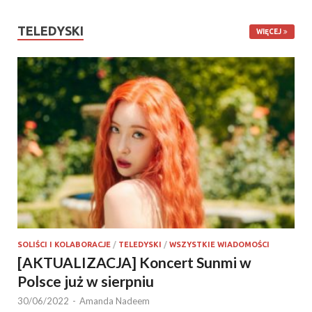
TELEDYSKI
WIĘCEJ
SOLIŚCI I KOLABORACJE
/
TELEDYSKI
/
WSZYSTKIE WIADOMOŚCI
[AKTUALIZACJA] Koncert Sunmi w
Polsce już w sierpniu
30/06/2022
-
Amanda Nadeem