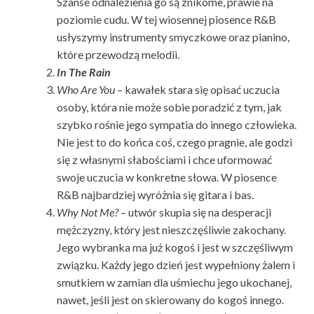
Szanse odnalezienia go są znikome, prawie na
poziomie cudu. W tej wiosennej piosence R&B
usłyszymy instrumenty smyczkowe oraz pianino,
które przewodzą melodii.
In The Rain
Who Are You
– kawałek stara się opisać uczucia
osoby, która nie może sobie poradzić z tym, jak
szybko rośnie jego sympatia do innego człowieka.
Nie jest to do końca coś, czego pragnie, ale godzi
się z własnymi słabościami i chce uformować
swoje uczucia w konkretne słowa. W piosence
R&B najbardziej wyróżnia się gitara i bas.
Why Not Me?
– utwór skupia się na desperacji
mężczyzny, który jest nieszczęśliwie zakochany.
Jego wybranka ma już kogoś i jest w szczęśliwym
związku. Każdy jego dzień jest wypełniony żalem i
smutkiem w zamian dla uśmiechu jego ukochanej,
nawet, jeśli jest on skierowany do kogoś innego.