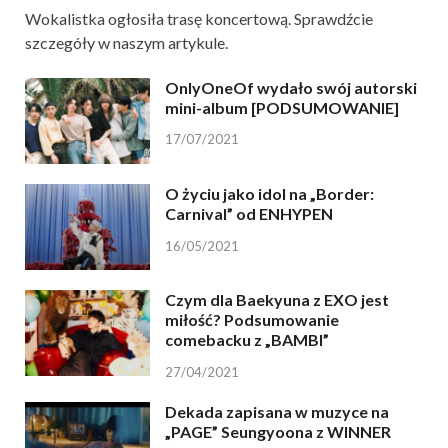
Wokalistka ogłosiła trasę koncertową. Sprawdźcie
szczegóły w naszym artykule.
OnlyOneOf wydało swój autorski
mini-album [PODSUMOWANIE]
17/07/2021
O życiu jako idol na „Border:
Carnival” od ENHYPEN
16/05/2021
Czym dla Baekyuna z EXO jest
miłość? Podsumowanie
comebacku z „BAMBI”
27/04/2021
Dekada zapisana w muzyce na
„PAGE” Seungyoona z WINNER