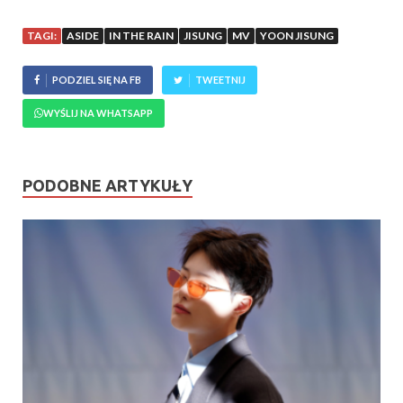
TAGI:
ASIDE
IN THE RAIN
JISUNG
MV
YOON JISUNG
PODZIEL SIĘ NA FB
TWEETNIJ
WYŚLIJ NA WHATSAPP
PODOBNE ARTYKUŁY