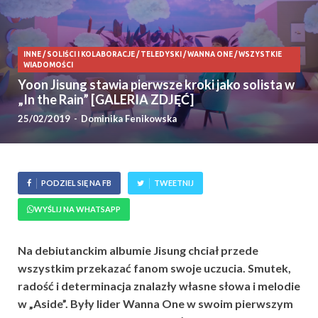
INNE
/
SOLIŚCI I KOLABORACJE
/
TELEDYSKI
/
WANNA ONE
/
WSZYSTKIE
WIADOMOŚCI
Yoon Jisung stawia pierwsze kroki jako solista w
„In the Rain” [GALERIA ZDJĘĆ]
25/02/2019
-
Dominika Fenikowska
PODZIEL SIĘ NA FB
TWEETNIJ
WYŚLIJ NA WHATSAPP
Na debiutanckim albumie Jisung chciał przede
wszystkim przekazać fanom swoje uczucia. Smutek,
radość i determinacja znalazły własne słowa i melodie
w „Aside”. Były lider Wanna One w swoim pierwszym