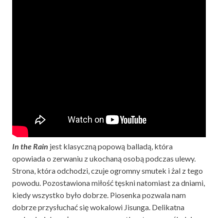
In the Rain
jest klasyczną popową balladą, która
opowiada o zerwaniu z ukochaną osobą podczas ulewy.
Strona, która odchodzi, czuje ogromny smutek i żal z tego
powodu. Pozostawiona miłość tęskni natomiast za dniami,
kiedy wszystko było dobrze. Piosenka pozwala nam
dobrze przysłuchać się wokalowi Jisunga. Delikatna