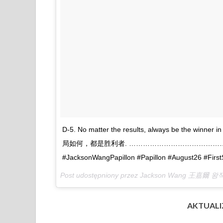
D-5. No matter the results, always be the win
局如何，都是胜利者. ……………………………………………
#JacksonWangPapillon #Papillon #August26 #Fir
Post udostępniony przez Jackson Wang 王嘉爾 
AKTUALIZ