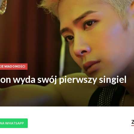
IE WIADOMOŚCI
n wyda swój pierwszy singiel
 NA WHATSAPP