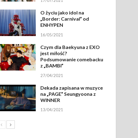
17/07/2021
O życiu jako idol na
„Border: Carnival” od
ENHYPEN
16/05/2021
Czym dla Baekyuna z EXO
jest miłość?
Podsumowanie comebacku
z „BAMBI”
27/04/2021
Dekada zapisana w muzyce
na „PAGE” Seungyoona z
WINNER
13/04/2021