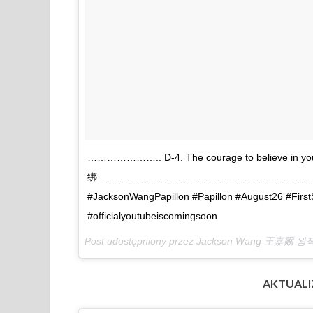
………………….. D-4. The courage to believe in
绑 ………………………………………………………… #ja
#JacksonWangPapillon #Papillon #August26 #Fir
#officialyoutubeiscomingsoon
Post udostępniony przez Jackson Wang 王嘉爾 
AKTUALIZ