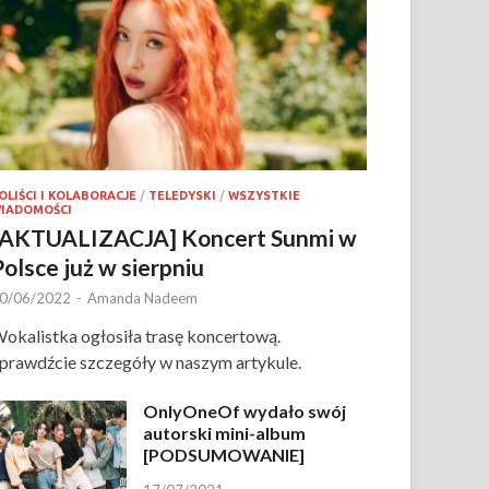
OLIŚCI I KOLABORACJE
/
TELEDYSKI
/
WSZYSTKIE
IADOMOŚCI
[AKTUALIZACJA] Koncert Sunmi w
Polsce już w sierpniu
0/06/2022
-
Amanda Nadeem
okalistka ogłosiła trasę koncertową.
prawdźcie szczegóły w naszym artykule.
OnlyOneOf wydało swój
autorski mini-album
[PODSUMOWANIE]