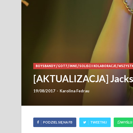
BOYSBANDY
/
GOT7
/
INNE
/
SOLIŚCI I KOLABORACJE
/
WSZYSTK
[AKTUALIZACJA] Jackso
19/08/2017
-
Karolina Fedrau
PODZIEL SIĘ NA FB
TWEETNIJ
WYŚLIJ