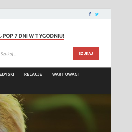
K-POP 7 DNI W TYGODNIU!
EDYSKI
RELACJE
WART UWAGI