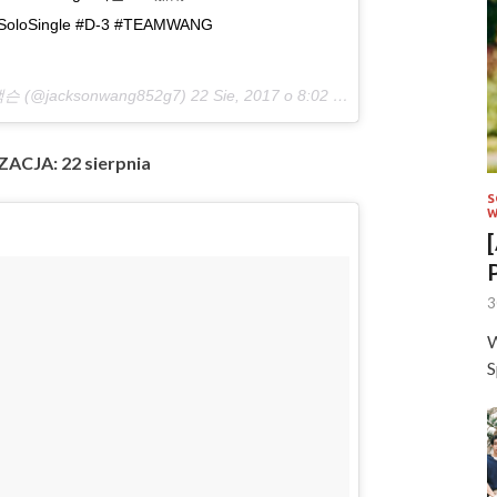
stSoloSingle #D-3 #TEAMWANG
왕잭슨 (@jacksonwang852g7)
22 Sie, 2017 o 8:02 PDT
ACJA: 22 sierpnia
S
W
3
W
S