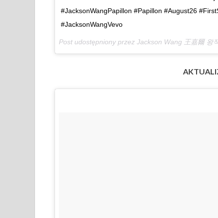
#JacksonWangPapillon #Papillon #August26 #Fir
#JacksonWangVevo
Post udostępniony przez Jackson Wang 王嘉爾 
AKTUALIZ