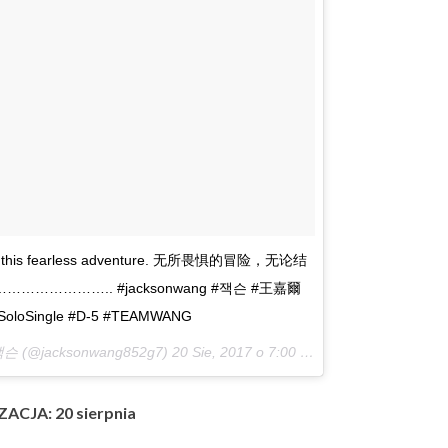
ner in this fearless adventure. 无所畏惧的冒险，无论结
………….. #jacksonwang #잭슨 #王嘉爾
stSoloSingle #D-5 #TEAMWANG
왕잭슨 (@jacksonwang852g7)
20 Sie, 2017 o 7:00 PDT
ACJA: 20 sierpnia