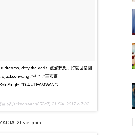
 your dreams, defy the odds. 点燃梦想，打破世俗捆
cksonwang #잭슨 #王嘉爾
stSoloSingle #D-4 #TEAMWANG
왕잭슨 (@jacksonwang852g7)
21 Sie, 2017 o 7:02 PDT
ACJA: 21 sierpnia