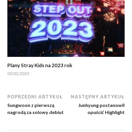
Plany Stray Kids na 2023 rok
03/01/2023
POPRZEDNI ARTYKUŁ
NASTĘPNY ARTYKUŁ
Sungwoon z pierwszą
Junhyung postanowił
nagrodą za solowy debiut
opuścić Highlight