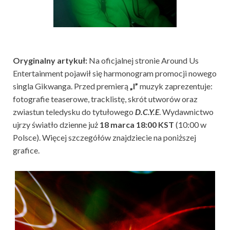
Oryginalny artykuł:
Na oficjalnej stronie Around Us
Entertainment pojawił się harmonogram promocji nowego
singla Gikwanga. Przed premierą
„I”
muzyk zaprezentuje:
fotografie teaserowe, tracklistę, skrót utworów oraz
zwiastun teledysku do tytułowego
D.C.Y.E
. Wydawnictwo
ujrzy światło dzienne już
18 marca 18:00 KST
(10:00 w
Polsce). Więcej szczegółów znajdziecie na poniższej
grafice.