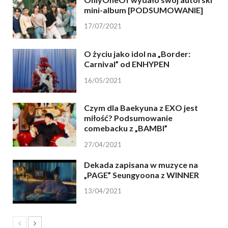
mini-album [PODSUMOWANIE]
17/07/2021
O życiu jako idol na „Border:
Carnival” od ENHYPEN
16/05/2021
Czym dla Baekyuna z EXO jest
miłość? Podsumowanie
comebacku z „BAMBI”
27/04/2021
Dekada zapisana w muzyce na
„PAGE” Seungyoona z WINNER
13/04/2021