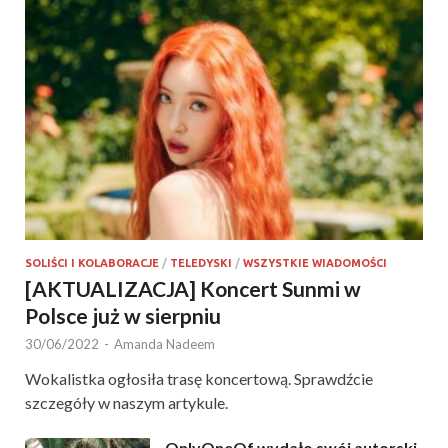
SOLIŚCI I KOLABORACJE
/
TELEDYSKI
/
WSZYSTKIE WIADOMOŚCI
[AKTUALIZACJA] Koncert Sunmi w
Polsce już w sierpniu
30/06/2022
-
Amanda Nadeem
Wokalistka ogłosiła trasę koncertową. Sprawdźcie
szczegóły w naszym artykule.
OnlyOneOf wydało swój autorski