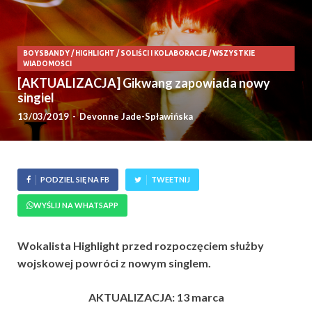
BOYSBANDY
/
HIGHLIGHT
/
SOLIŚCI I KOLABORACJE
/
WSZYSTKIE
WIADOMOŚCI
[AKTUALIZACJA] Gikwang zapowiada nowy
singiel
13/03/2019
-
Devonne Jade-Spławińska
PODZIEL SIĘ NA FB
TWEETNIJ
WYŚLIJ NA WHATSAPP
Wokalista Highlight przed rozpoczęciem służby
wojskowej powróci z nowym singlem.
AKTUALIZACJA: 13 marca