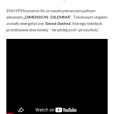
ENHYPEN powróciło ze swoim pierwszym pełnym
albumem
„DIMENSION : DILEMMA”
. Tytułowym singlem
zostało energetyczne
Tamed-Dashed,
którego teledysk
przedstawia dwa światy – teraźniejszość i przeszłość.