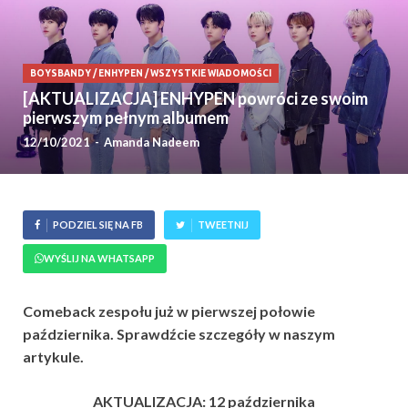
BOYSBANDY
/
ENHYPEN
/
WSZYSTKIE WIADOMOŚCI
[AKTUALIZACJA] ENHYPEN powróci ze swoim
pierwszym pełnym albumem
12/10/2021
-
Amanda Nadeem
PODZIEL SIĘ NA FB
TWEETNIJ
WYŚLIJ NA WHATSAPP
Comeback zespołu już w pierwszej połowie
października. Sprawdźcie szczegóły w naszym
artykule.
AKTUALIZACJA: 12 października