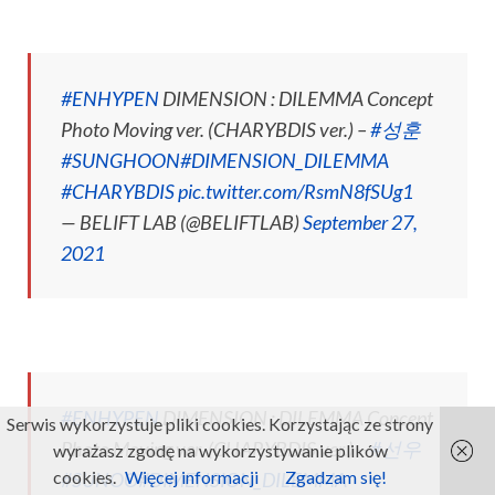
#ENHYPEN
DIMENSION : DILEMMA Concept
Photo Moving ver. (CHARYBDIS ver.) –
#성훈
#SUNGHOON
#DIMENSION_DILEMMA
#CHARYBDIS
pic.twitter.com/RsmN8fSUg1
— BELIFT LAB (@BELIFTLAB)
September 27,
2021
#ENHYPEN
DIMENSION : DILEMMA Concept
Serwis wykorzystuje pliki cookies. Korzystając ze strony
Photo Moving ver. (CHARYBDIS ver.) –
#선우
wyrażasz zgodę na wykorzystywanie plików
cookies.
Więcej informacji
Zgadzam się!
#SUNOO
#DIMENSION_DILEMMA