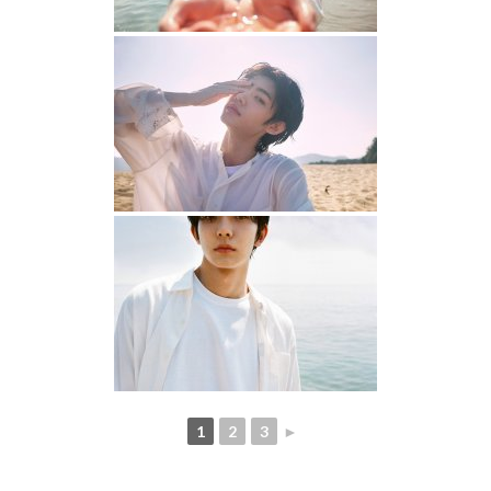
1
2
3
►