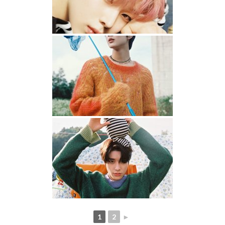
1
2
►