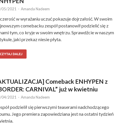
NHYPEN
/05/2021
-
Amanda Nadeem
czerość w wyrażaniu uczuć pokazuje dojrzałość. W swoim
jnowszym comebacku zespół postanowił podzielić się z
nami tym, co kryje w swoim wnętrzu. Sprawdźcie w naszym
tykule, jaki przekaz niesie płyta.
CZYTAJ DALEJ
AKTUALIZACJA] Comeback ENHYPEN z
BORDER: CARNIVAL” już w kwietniu
/04/2021
-
Amanda Nadeem
spół podzielił się pierwszymi teaserami nadchodzącego
bumu. Jego premiera zapowiedziana jest na ostatni tydzień
ietnia.