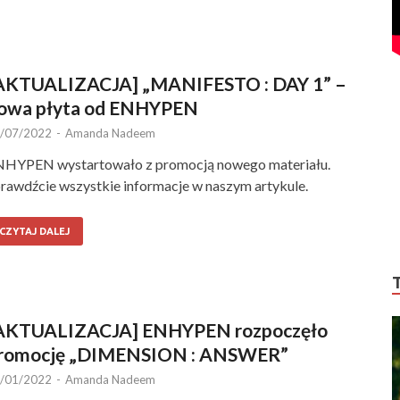
AKTUALIZACJA] „MANIFESTO : DAY 1” –
owa płyta od ENHYPEN
/07/2022
-
Amanda Nadeem
HYPEN wystartowało z promocją nowego materiału.
rawdźcie wszystkie informacje w naszym artykule.
CZYTAJ DALEJ
AKTUALIZACJA] ENHYPEN rozpoczęło
romocję „DIMENSION : ANSWER”
/01/2022
-
Amanda Nadeem