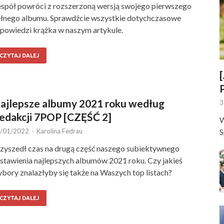
spół powróci z rozszerzoną wersją swojego pierwszego
łnego albumu. Sprawdźcie wszystkie dotychczasowe
powiedzi krążka w naszym artykule.
CZYTAJ DALEJ
ajlepsze albumy 2021 roku według
3
edakcji 7POP [CZĘŚĆ 2]
W
/01/2022
-
Karolina Fedrau
S
zyszedł czas na drugą część naszego subiektywnego
stawienia najlepszych albumów 2021 roku. Czy jakieś
bory znalazłyby się także na Waszych top listach?
CZYTAJ DALEJ