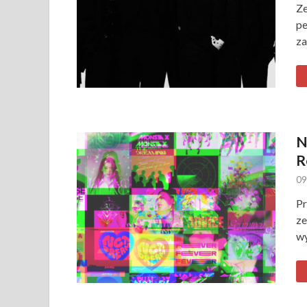
Ze
pe
za
N
R
09
Pr
ze
wy