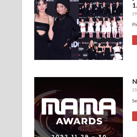
1.
29
Pi
N
25
Se