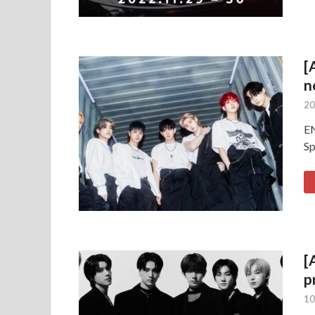
[
n
20
EN
Sp
[
p
10