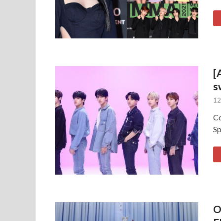
[
s
12
Co
Sp
O