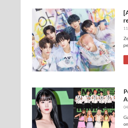
[
r
11
Ze
pe
P
A
04
Ga
on