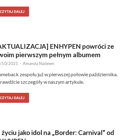
CZYTAJ DALEJ
AKTUALIZACJA] ENHYPEN powróci ze
woim pierwszym pełnym albumem
/10/2021
-
Amanda Nadeem
meback zespołu już w pierwszej połowie października.
rawdźcie szczegóły w naszym artykule.
CZYTAJ DALEJ
 życiu jako idol na „Border: Carnival” od