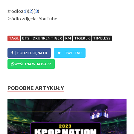
źródło:(
1
)(
2
)(
3
)
źródło zdjęcia: YouTube
TAGI:
BTS
DRUNKEN TIGER
RM
TIGER JK
TIMELESS
PODZIEL SIĘ NA FB
TWEETNIJ
WYŚLIJ NA WHATSAPP
PODOBNE ARTYKUŁY