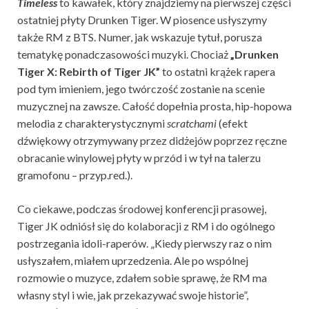
Timeless
to kawałek, który znajdziemy na pierwszej części
ostatniej płyty Drunken Tiger. W piosence usłyszymy
także RM z BTS. Numer, jak wskazuje tytuł, porusza
tematykę ponadczasowości muzyki. Chociaż
„Drunken
Tiger X: Rebirth of Tiger JK”
to ostatni krążek rapera
pod tym imieniem, jego twórczość zostanie na scenie
muzycznej na zawsze. Całość dopełnia prosta, hip-hopowa
melodia z charakterystycznymi
scratchami
(efekt
dźwiękowy otrzymywany przez didżejów poprzez ręczne
obracanie winylowej płyty w przód i w tył na talerzu
gramofonu – przyp.red.).
Co ciekawe, podczas środowej konferencji prasowej,
Tiger JK odniósł się do kolaboracji z RM i do ogólnego
postrzegania idoli-raperów. „Kiedy pierwszy raz o nim
usłyszałem, miałem uprzedzenia. Ale po wspólnej
rozmowie o muzyce, zdałem sobie sprawę, że RM ma
własny styl i wie, jak przekazywać swoje historie”,