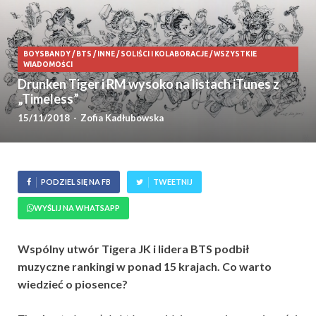
BOYSBANDY
/
BTS
/
INNE
/
SOLIŚCI I KOLABORACJE
/
WSZYSTKIE
WIADOMOŚCI
Drunken Tiger i RM wysoko na listach iTunes z
„Timeless”
15/11/2018
-
Zofia Kadłubowska
PODZIEL SIĘ NA FB
TWEETNIJ
WYŚLIJ NA WHATSAPP
Wspólny utwór Tigera JK i lidera BTS podbił
muzyczne rankingi w ponad 15 krajach. Co warto
wiedzieć o piosence?