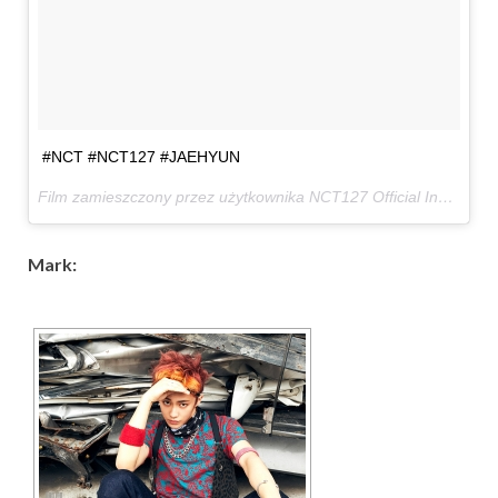
#NCT #NCT127 #JAEHYUN
Film zamieszczony przez użytkownika NCT127 Official Instagram (@nct127)
Mark: