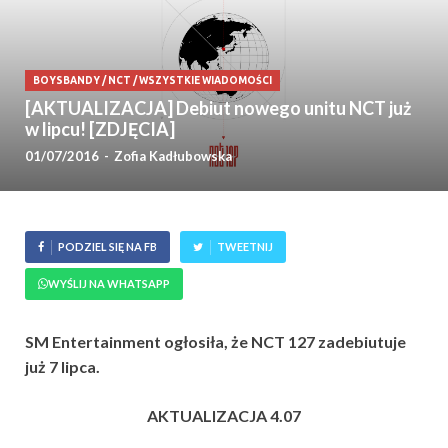
BOYSBANDY
/
NCT
/
WSZYSTKIE WIADOMOŚCI
[AKTUALIZACJA] Debiut nowego unitu NCT już
w lipcu! [ZDJĘCIA]
01/07/2016
-
Zofia Kadłubowska
PODZIEL SIĘ NA FB
TWEETNIJ
WYŚLIJ NA WHATSAPP
SM Entertainment ogłosiła, że NCT 127 zadebiutuje
już 7 lipca.
AKTUALIZACJA 4.07