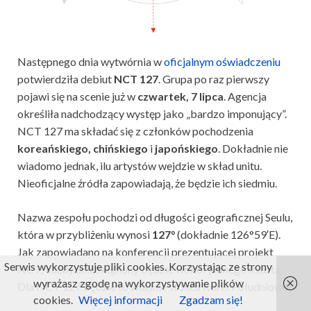
Następnego dnia wytwórnia w
oficjalnym oświadczeniu
potwierdziła debiut
NCT 127
. Grupa po raz pierwszy
pojawi się na scenie już w
czwartek, 7 lipca
. Agencja
określiła nadchodzący występ jako „bardzo imponujący”.
NCT 127 ma składać się z członków pochodzenia
koreańskiego, chińskiego
i
japońskiego
. Dokładnie nie
wiadomo jednak, ilu artystów wejdzie w skład unitu.
Nieoficjalne źródła zapowiadają, że będzie ich siedmiu.
Nazwa zespołu pochodzi od długości geograficznej Seulu,
która w przybliżeniu wynosi
127°
(dokładnie 126°59′E).
Jak zapowiadano na konferencji prezentującej projekt
Serwis wykorzystuje pliki cookies. Korzystając ze strony
NCT, każdy unit skupiony będzie wokół jednego miasta.
wyrażasz zgodę na wykorzystywanie plików
Dla NCT 127 będzie to właśnie stolica Korei Południowej.
cookies.
Więcej informacji
Zgadzam się!