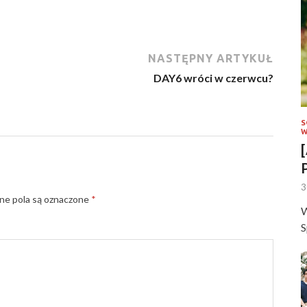
NASTĘPNY ARTYKUŁ
DAY6 wróci w czerwcu?
S
W
3
e pola są oznaczone
*
W
S