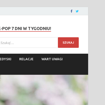
K-POP 7 DNI W TYGODNIU!
EDYSKI
RELACJE
WART UWAGI