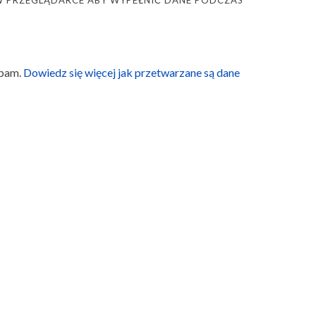
Ę W PRZEGLĄDARCE ABY WYPEŁNIĆ DANE PODCZAS
spam.
Dowiedz się więcej jak przetwarzane są dane