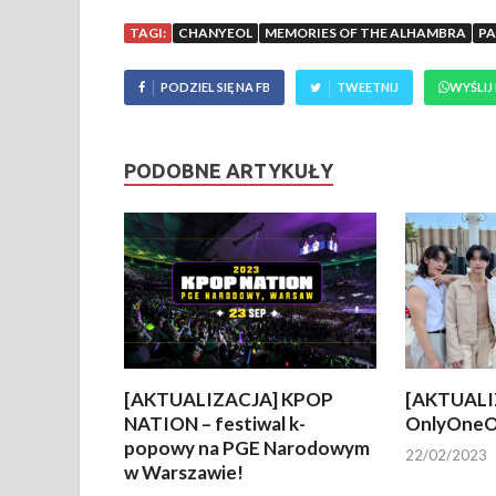
TAGI:
CHANYEOL
MEMORIES OF THE ALHAMBRA
PA
PODZIEL SIĘ NA FB
TWEETNIJ
WYŚLIJ
PODOBNE ARTYKUŁY
[AKTUALIZACJA] KPOP
[AKTUALI
NATION – festiwal k-
OnlyOneO
popowy na PGE Narodowym
22/02/2023
w Warszawie!