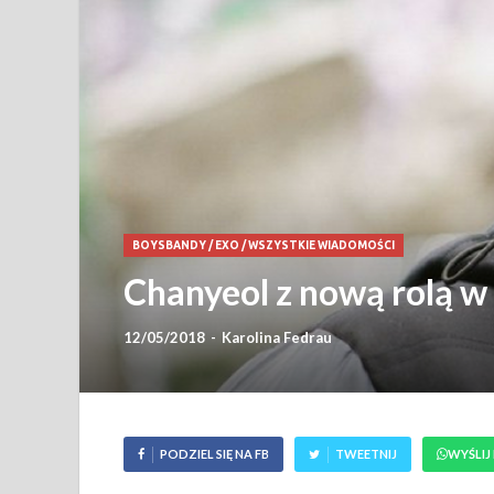
BOYSBANDY
/
EXO
/
WSZYSTKIE WIADOMOŚCI
Chanyeol z nową rolą w
12/05/2018
-
Karolina Fedrau
PODZIEL SIĘ NA FB
TWEETNIJ
WYŚLIJ