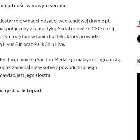
miejętności w nowym serialu.
l dostał rolę w nadchodzącej weekendowej dramie pt.
at połączony z fantastyką. Serial opowie o CEO dużej
atrzyma się tam w tanim hostelu, który prowadzi
ą Hyun Bin oraz Park Shin Hye.
ee Joo, o imieniu Sae Joo. Będzie genialnym programistą,
hłopak zamknął się w sobie z powodu trudnego
awiać, jest jego siostra.
na jest na
listopad
.