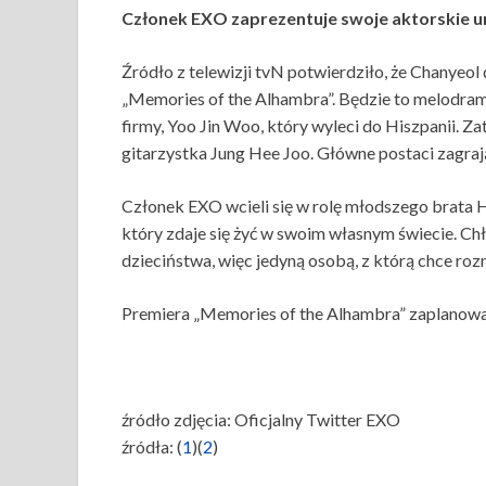
Członek EXO zaprezentuje swoje aktorskie u
Źródło z telewizji tvN potwierdziło, że Chanyeo
„Memories of the Alhambra”. Będzie to melodram
firmy, Yoo Jin Woo, który wyleci do Hiszpanii. Z
gitarzystka Jung Hee Joo. Główne postaci zagraj
Członek EXO wcieli się w rolę młodszego brata H
który zdaje się żyć w swoim własnym świecie. C
dzieciństwa, więc jedyną osobą, z którą chce rozm
Premiera „Memories of the Alhambra” zaplanowa
źródło zdjęcia: Oficjalny Twitter EXO
źródła: (
1
)(
2
)