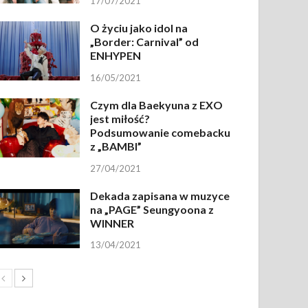
17/07/2021
O życiu jako idol na
„Border: Carnival” od
ENHYPEN
16/05/2021
Czym dla Baekyuna z EXO
jest miłość?
Podsumowanie comebacku
z „BAMBI”
27/04/2021
Dekada zapisana w muzyce
na „PAGE” Seungyoona z
WINNER
13/04/2021