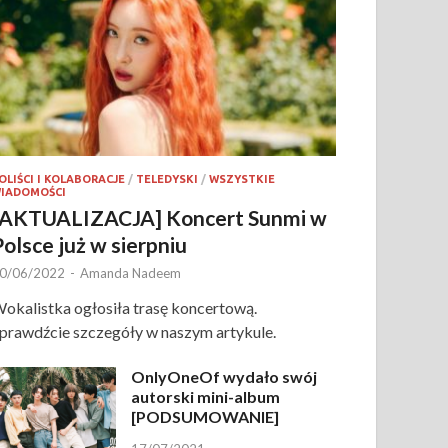
OLIŚCI I KOLABORACJE
/
TELEDYSKI
/
WSZYSTKIE
IADOMOŚCI
[AKTUALIZACJA] Koncert Sunmi w
Polsce już w sierpniu
0/06/2022
-
Amanda Nadeem
okalistka ogłosiła trasę koncertową.
prawdźcie szczegóły w naszym artykule.
OnlyOneOf wydało swój
autorski mini-album
[PODSUMOWANIE]