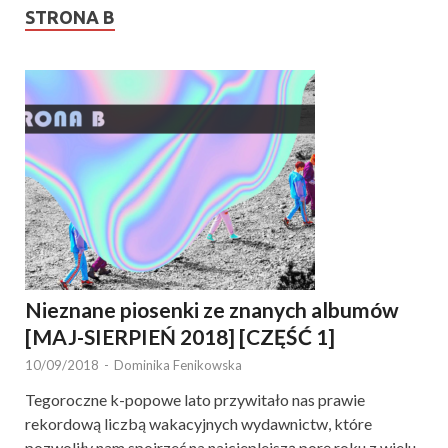
STRONA B
Nieznane piosenki ze znanych albumów
[MAJ-SIERPIEŃ 2018] [CZĘŚĆ 1]
10/09/2018
-
Dominika Fenikowska
Tegoroczne k-popowe lato przywitało nas prawie
rekordową liczbą wakacyjnych wydawnictw, które
pozwoliły nam spojrzeć na najcieplejszą porę roku z wielu