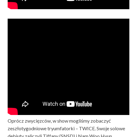
Oprócz zwycięzców, w show mogliśmy zobaczyć
zeszłotygodniowe tryumfatorki – TWICE. Swoje solowe
debiuty zaliczyli Tiffany (SNSD) i Nam Woo Hyun