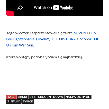
Tego wieczoru zaprezentowali się także:
SEVENTEEN
,
Lee Hi
,
Stephanie
,
Lovelyz
,
I.O.I
,
HISTORY
,
CocoSori
,
NCT
U
i
Kim Wan Sun
.
Które występy podobały Wam się najbardziej?
TAGI:
AKMU
BTS
M!COUNTDOWN
NAM WOO HYUN
TIFFANY
TWICE