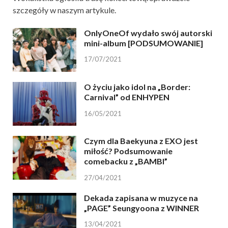
szczegóły w naszym artykule.
OnlyOneOf wydało swój autorski
mini-album [PODSUMOWANIE]
17/07/2021
O życiu jako idol na „Border:
Carnival” od ENHYPEN
16/05/2021
Czym dla Baekyuna z EXO jest
miłość? Podsumowanie
comebacku z „BAMBI”
27/04/2021
Dekada zapisana w muzyce na
„PAGE” Seungyoona z WINNER
13/04/2021