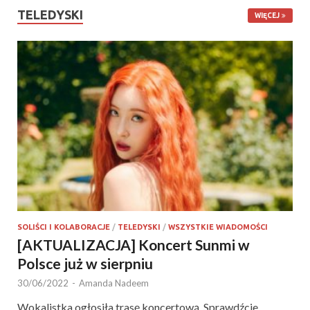
TELEDYSKI
WIĘCEJ
SOLIŚCI I KOLABORACJE
/
TELEDYSKI
/
WSZYSTKIE WIADOMOŚCI
[AKTUALIZACJA] Koncert Sunmi w
Polsce już w sierpniu
30/06/2022
-
Amanda Nadeem
Wokalistka ogłosiła trasę koncertową. Sprawdźcie