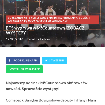
BOYSBANDY
/
BTS
/
GIRLSBANDY
/
INFINITE
/
PROGRAMY
/
SOLIŚCI I
KOLABORACJE
/
TWICE
/
WSZYSTKIE WIADOMOŚCI
BTS wygrywa w M!Countdown [ZOBACZ
WYSTĘPY]
12/05/2016
-
Karolina Fedrau
PODZIEL SIĘ NA FB
TWEETNIJ
WYŚLIJ NA WHATSAPP
Najnowszy odcinek M!Countdown obfitował w
nowości. Sprawdźcie występy!
Comeback Bangtan Boys, solowe debiuty Tiffany i Nam