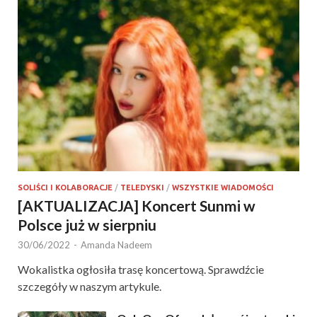
SOLIŚCI I KOLABORACJE
/
TELEDYSKI
/
WSZYSTKIE WIADOMOŚCI
[AKTUALIZACJA] Koncert Sunmi w
Polsce już w sierpniu
30/06/2022
-
Amanda Nadeem
Wokalistka ogłosiła trasę koncertową. Sprawdźcie
szczegóły w naszym artykule.