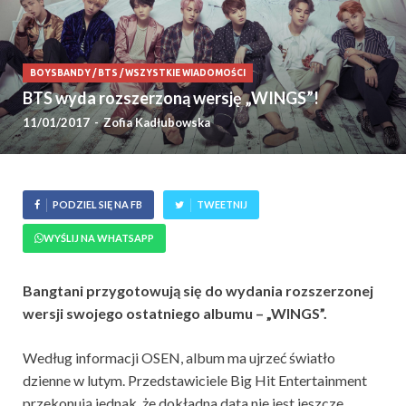
BOYSBANDY
/
BTS
/
WSZYSTKIE WIADOMOŚCI
BTS wyda rozszerzoną wersję „WINGS”!
11/01/2017
-
Zofia Kadłubowska
PODZIEL SIĘ NA FB
TWEETNIJ
WYŚLIJ NA WHATSAPP
Bangtani przygotowują się do wydania rozszerzonej
wersji swojego ostatniego albumu – „WINGS”.
Według informacji OSEN, album ma ujrzeć światło
dzienne w lutym. Przedstawiciele Big Hit Entertainment
przekonują jednak, że dokładna data nie jest jeszcze