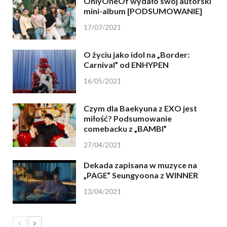
OnlyOneOf wydało swój autorski
mini-album [PODSUMOWANIE]
17/07/2021
O życiu jako idol na „Border:
Carnival” od ENHYPEN
16/05/2021
Czym dla Baekyuna z EXO jest
miłość? Podsumowanie
comebacku z „BAMBI”
27/04/2021
Dekada zapisana w muzyce na
„PAGE” Seungyoona z WINNER
13/04/2021