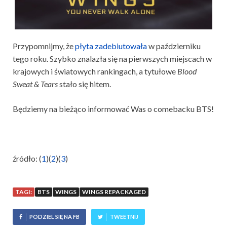
Przypomnijmy, że
płyta zadebiutowała
w październiku
tego roku. Szybko znalazła się na pierwszych miejscach w
krajowych i światowych rankingach, a tytułowe
Blood
Sweat & Tears
stało się hitem.
Będziemy na bieżąco informować Was o comebacku BTS!
źródło: (
1
)(
2
)(
3
)
TAGI:
BTS
WINGS
WINGS REPACKAGED
PODZIEL SIĘ NA FB
TWEETNIJ