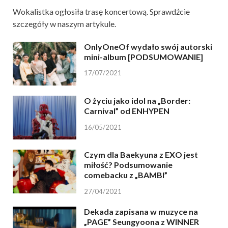
Wokalistka ogłosiła trasę koncertową. Sprawdźcie
szczegóły w naszym artykule.
OnlyOneOf wydało swój autorski
mini-album [PODSUMOWANIE]
17/07/2021
O życiu jako idol na „Border:
Carnival” od ENHYPEN
16/05/2021
Czym dla Baekyuna z EXO jest
miłość? Podsumowanie
comebacku z „BAMBI”
27/04/2021
Dekada zapisana w muzyce na
„PAGE” Seungyoona z WINNER