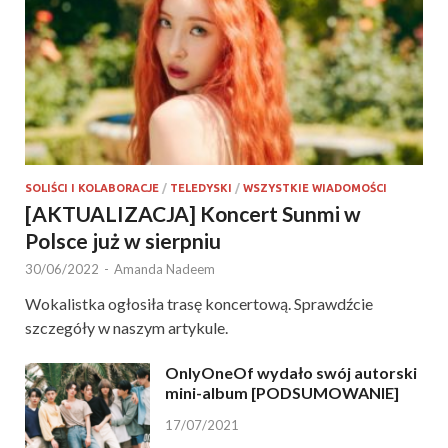
SOLIŚCI I KOLABORACJE
/
TELEDYSKI
/
WSZYSTKIE WIADOMOŚCI
[AKTUALIZACJA] Koncert Sunmi w
Polsce już w sierpniu
30/06/2022
-
Amanda Nadeem
Wokalistka ogłosiła trasę koncertową. Sprawdźcie
szczegóły w naszym artykule.
OnlyOneOf wydało swój autorski
mini-album [PODSUMOWANIE]
17/07/2021