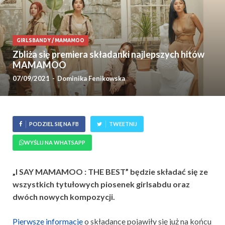
GIRLSBANDY
/
MAMAMOO
Zbliża się premiera składanki najlepszych hitów
MAMAMOO
07/09/2021
-
Dominika Fenikowska
PODZIEL SIĘ NA FB
TWEETNIJ
WYŚLIJ NA WHATSAPP
„I SAY MAMAMOO : THE BEST” będzie składać się ze
wszystkich tytułowych piosenek girlsabdu oraz
dwóch nowych kompozycji.
Pierwsze informacje
o składance pojawiły się już na końcu