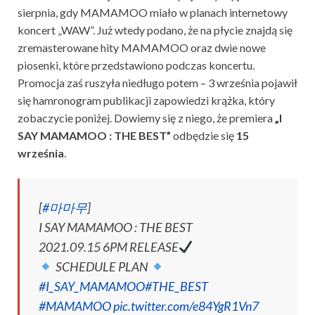
sierpnia, gdy MAMAMOO miało w planach internetowy
koncert „WAW”. Już wtedy podano, że na płycie znajdą się
zremasterowane hity MAMAMOO oraz dwie nowe
piosenki, które przedstawiono podczas koncertu.
Promocja zaś ruszyła niedługo potem – 3 września pojawił
się hamronogram publikacji zapowiedzi krążka, który
zobaczycie poniżej. Dowiemy się z niego, że premiera
„I
SAY MAMAMOO : THE BEST”
odbędzie się
15
września
.
[
#마마무
]
I SAY MAMAMOO : THE BEST
2021.09.15 6PM RELEASE
SCHEDULE PLAN
#I_SAY_MAMAMOO
#THE_BEST
#MAMAMOO
pic.twitter.com/e84YgR1Vn7