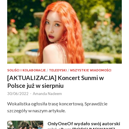
SOLIŚCI I KOLABORACJE
/
TELEDYSKI
/
WSZYSTKIE WIADOMOŚCI
[AKTUALIZACJA] Koncert Sunmi w
Polsce już w sierpniu
30/06/2022
-
Amanda Nadeem
Wokalistka ogłosiła trasę koncertową. Sprawdźcie
szczegóły w naszym artykule.
OnlyOneOf wydało swój autorski