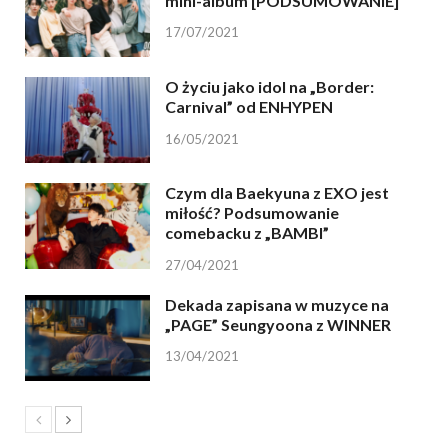
mini-album [PODSUMOWANIE]
17/07/2021
O życiu jako idol na „Border:
Carnival” od ENHYPEN
16/05/2021
Czym dla Baekyuna z EXO jest
miłość? Podsumowanie
comebacku z „BAMBI”
27/04/2021
Dekada zapisana w muzyce na
„PAGE” Seungyoona z WINNER
13/04/2021