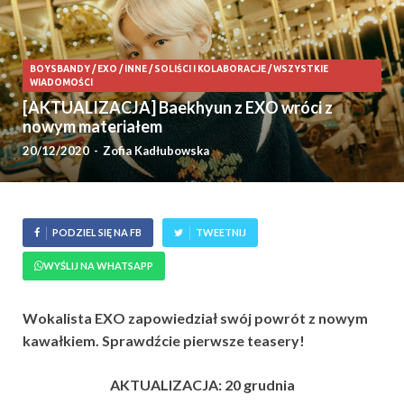
BOYSBANDY
/
EXO
/
INNE
/
SOLIŚCI I KOLABORACJE
/
WSZYSTKIE
WIADOMOŚCI
[AKTUALIZACJA] Baekhyun z EXO wróci z
nowym materiałem
20/12/2020
-
Zofia Kadłubowska
PODZIEL SIĘ NA FB
TWEETNIJ
WYŚLIJ NA WHATSAPP
Wokalista EXO zapowiedział swój powrót z nowym
kawałkiem. Sprawdźcie pierwsze teasery!
AKTUALIZACJA: 20 grudnia