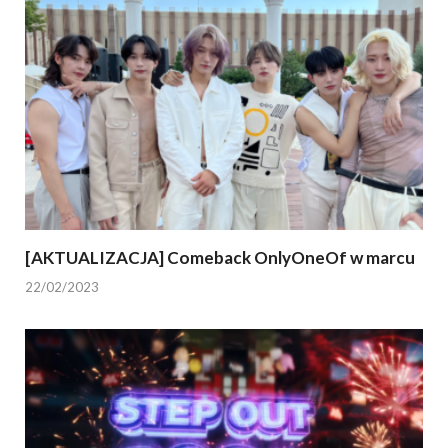
[AKTUALIZACJA] Comeback OnlyOneOf w marcu
22/02/2023