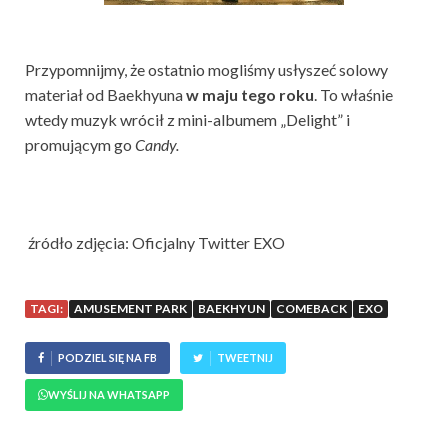
Przypomnijmy, że ostatnio mogliśmy usłyszeć solowy
materiał od Baekhyuna
w maju tego roku
. To właśnie
wtedy muzyk wrócił z mini-albumem „Delight” i
promującym go
Candy.
źródło zdjęcia: Oficjalny Twitter EXO
TAGI:
AMUSEMENT PARK
BAEKHYUN
COMEBACK
EXO
PODZIEL SIĘ NA FB
TWEETNIJ
WYŚLIJ NA WHATSAPP